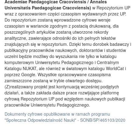
Academiae Paedagogicae Cracoviensis / Annales
Universitatis Paedagogicae Cracoviensis)
w Repozytorium UP
wraz z opracowaniem części czasopism wydawanych przez UP.
Do repozytorium zostaną wprowadzone cyfrowe wersje
czasopism w wariancie zgodnym z postacią drukowaną, dla
poszczególnych artykułów zostaną utworzone rekordy
analityczne, zawierające odnośniki do ich pełnych tekstów
znajdujących się w repozytorium. Dzięki temu dorobek badawczy i
publikacyjny pracowników naukowych, doktorantów i studentów
uczelni będzie możliwy do wyszukania nie tylko w katalogu
komputerowym Uniwersytetu Pedagogicznego i Centralnym
Katalogu NUKAT, ale również w światowym katalogu WorldCat i
poprzez Google. Wszystkie opracowywane czasopisma
zamieszczone zostaną w trybie otwartego dostępu.
(Z)realizowany projekt jest kontynuacją wcześniej podjętych
działań, a także zakłada dalsze prace rozwijające platformę
cyfrową Repozytorium UP pod względem naukowych publikacji
pracowników Uniwersytetu Pedagogicznego.
Dokumenty cyfrowe opublikowane w ramach programu
"Społeczna Odpowiedzialność Nauki" - SONB/SP/465103/2020