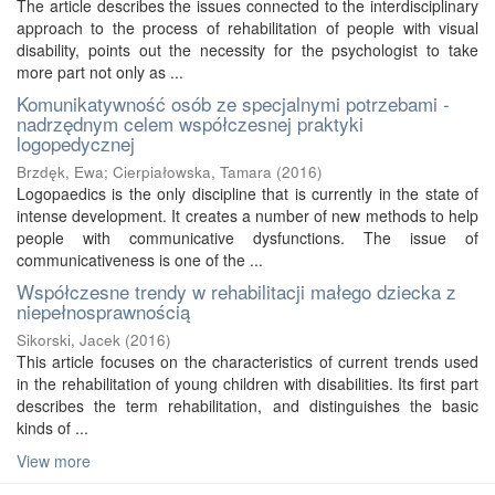
The article describes the issues connected to the interdisciplinary
approach to the process of rehabilitation of people with visual
disability, points out the necessity for the psychologist to take
more part not only as ...
Komunikatywność osób ze specjalnymi potrzebami -
nadrzędnym celem współczesnej praktyki
logopedycznej
Brzdęk, Ewa
;
Cierpiałowska, Tamara
(
2016
)
Logopaedics is the only discipline that is currently in the state of
intense development. It creates a number of new methods to help
people with communicative dysfunctions. The issue of
communicativeness is one of the ...
Współczesne trendy w rehabilitacji małego dziecka z
niepełnosprawnością
Sikorski, Jacek
(
2016
)
This article focuses on the characteristics of current trends used
in the rehabilitation of young children with disabilities. Its first part
describes the term rehabilitation, and distinguishes the basic
kinds of ...
View more