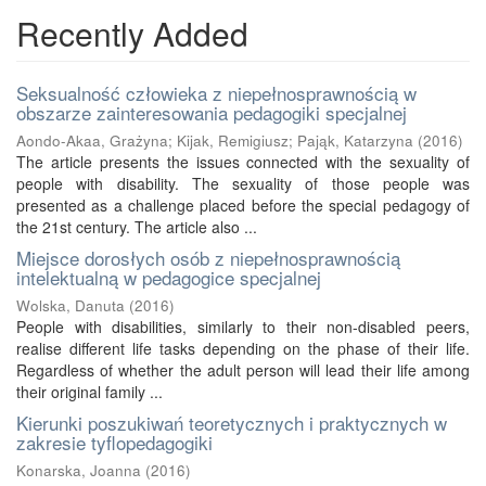
Recently Added
Seksualność człowieka z niepełnosprawnością w
obszarze zainteresowania pedagogiki specjalnej
Aondo-Akaa, Grażyna
;
Kijak, Remigiusz
;
Pająk, Katarzyna
(
2016
)
The article presents the issues connected with the sexuality of
people with disability. The sexuality of those people was
presented as a challenge placed before the special pedagogy of
the 21st century. The article also ...
Miejsce dorosłych osób z niepełnosprawnością
intelektualną w pedagogice specjalnej
Wolska, Danuta
(
2016
)
People with disabilities, similarly to their non-disabled peers,
realise different life tasks depending on the phase of their life.
Regardless of whether the adult person will lead their life among
their original family ...
Kierunki poszukiwań teoretycznych i praktycznych w
zakresie tyflopedagogiki
Konarska, Joanna
(
2016
)