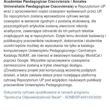
Academiae Paedagogicae Cracoviensis / Annales
Universitatis Paedagogicae Cracoviensis)
w Repozytorium UP
wraz z opracowaniem części czasopism wydawanych przez UP.
Do repozytorium zostaną wprowadzone cyfrowe wersje
czasopism w wariancie zgodnym z postacią drukowaną, dla
poszczególnych artykułów zostaną utworzone rekordy
analityczne, zawierające odnośniki do ich pełnych tekstów
znajdujących się w repozytorium. Dzięki temu dorobek badawczy i
publikacyjny pracowników naukowych, doktorantów i studentów
uczelni będzie możliwy do wyszukania nie tylko w katalogu
komputerowym Uniwersytetu Pedagogicznego i Centralnym
Katalogu NUKAT, ale również w światowym katalogu WorldCat i
poprzez Google. Wszystkie opracowywane czasopisma
zamieszczone zostaną w trybie otwartego dostępu.
(Z)realizowany projekt jest kontynuacją wcześniej podjętych
działań, a także zakłada dalsze prace rozwijające platformę
cyfrową Repozytorium UP pod względem naukowych publikacji
pracowników Uniwersytetu Pedagogicznego.
Dokumenty cyfrowe opublikowane w ramach programu
"Społeczna Odpowiedzialność Nauki" - SONB/SP/465103/2020