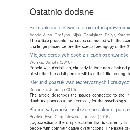
Ostatnio dodane
Seksualność człowieka z niepełnosprawnością
Aondo-Akaa, Grażyna
;
Kijak, Remigiusz
;
Pająk, Katarz
The article presents the issues connected with the sexu
challenge placed before the special pedagogy of the 21s
Miejsce dorosłych osób z niepełnosprawnością
Wolska, Danuta
(
2016
)
People with disabilities, similarly to their non-disabled
of whether the adult person will lead their life among thei
Kierunki poszukiwań teoretycznych i praktycz
Konarska, Joanna
(
2016
)
The article describes the issues connected to the int
disability, points out the necessity for the psychologist 
Komunikatywność osób ze specjalnymi potrze
Brzdęk, Ewa
;
Cierpiałowska, Tamara
(
2016
)
Logopaedics is the only discipline that is currently 
people with communicative dysfunctions. The issue of 