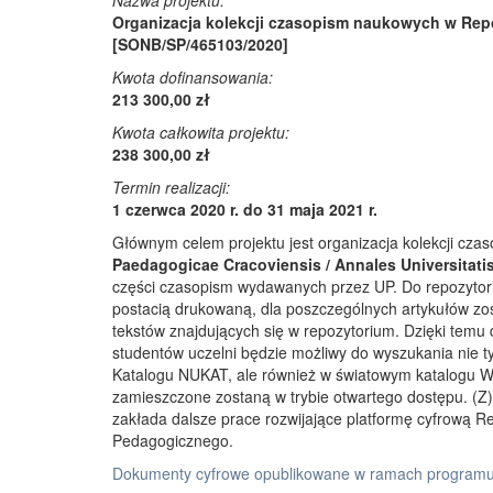
Nazwa projektu:
Organizacja kolekcji czasopism naukowych w Rep
[SONB/SP/465103/2020]
Kwota dofinansowania:
213 300,00 zł
Kwota całkowita projektu:
238 300,00 zł
Termin realizacji:
1 czerwca 2020 r. do 31 maja 2021 r.
Głównym celem projektu jest organizacja kolekcji cz
Paedagogicae Cracoviensis / Annales Universitati
części czasopism wydawanych przez UP. Do repozyto
postacią drukowaną, dla poszczególnych artykułów zos
tekstów znajdujących się w repozytorium. Dzięki temu
studentów uczelni będzie możliwy do wyszukania nie 
Katalogu NUKAT, ale również w światowym katalogu W
zamieszczone zostaną w trybie otwartego dostępu. (Z)r
zakłada dalsze prace rozwijające platformę cyfrową 
Pedagogicznego.
Dokumenty cyfrowe opublikowane w ramach programu