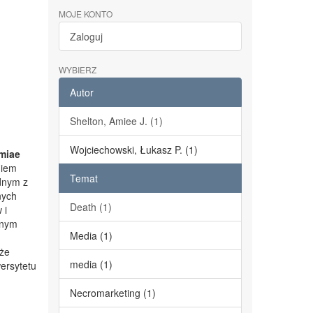
MOJE KONTO
Zaloguj
WYBIERZ
Autor
Shelton, Amiee J. (1)
Wojciechowski, Łukasz P. (1)
miae
niem
Temat
dnym z
nych
Death (1)
 i
lnym
Media (1)
kże
media (1)
ersytetu
Necromarketing (1)