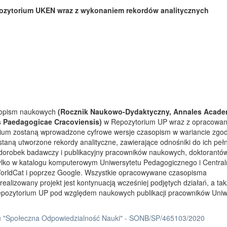
ozytorium UKEN wraz z wykonaniem rekordów analitycznych
asopism naukowych
(Rocznik Naukowo-Dydaktyczny, Annales Acade
s Paedagogicae Cracoviensis)
w Repozytorium UP wraz z opracowa
rium zostaną wprowadzone cyfrowe wersje czasopism w wariancie zgo
taną utworzone rekordy analityczne, zawierające odnośniki do ich peł
 dorobek badawczy i publikacyjny pracowników naukowych, doktorantów
tylko w katalogu komputerowym Uniwersytetu Pedagogicznego i Centra
orldCat i poprzez Google. Wszystkie opracowywane czasopisma
ealizowany projekt jest kontynuacją wcześniej podjętych działań, a ta
Repozytorium UP pod względem naukowych publikacji pracowników Uniw
 "Społeczna Odpowiedzialność Nauki" - SONB/SP/465103/2020