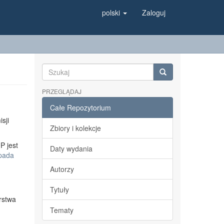
polski
Zaloguj
PRZEGLĄDAJ
Całe Repozytorium
sji
Zbiory i kolekcje
P jest
Daty wydania
opada
Autorzy
Tytuły
rstwa
Tematy