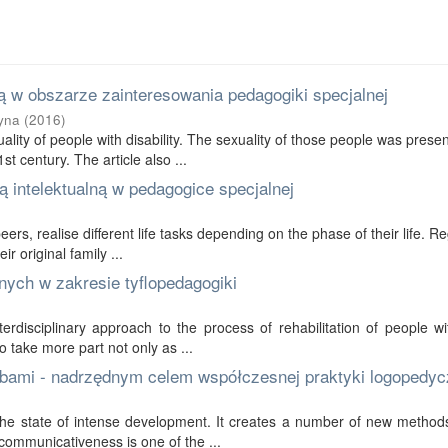
 w obszarze zainteresowania pedagogiki specjalnej
yna
(
2016
)
ality of people with disability. The sexuality of those people was prese
t century. The article also ...
 intelektualną w pedagogice specjalnej
 peers, realise different life tasks depending on the phase of their life. R
r original family ...
nych w zakresie tyflopedagogiki
erdisciplinary approach to the process of rehabilitation of people wi
to take more part not only as ...
bami - nadrzędnym celem współczesnej praktyki logopedyc
in the state of intense development. It creates a number of new method
communicativeness is one of the ...