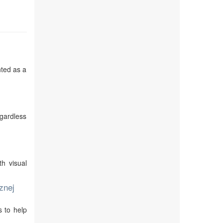
nted as a
egardless
th visual
znej
s to help