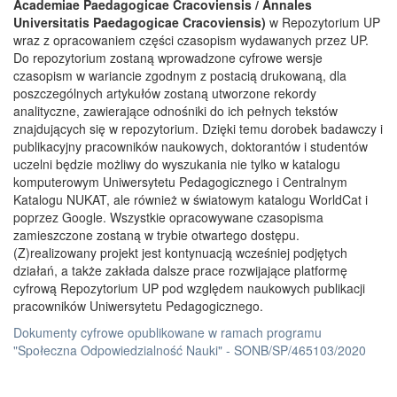
Academiae Paedagogicae Cracoviensis / Annales
Universitatis Paedagogicae Cracoviensis)
w Repozytorium UP
wraz z opracowaniem części czasopism wydawanych przez UP.
Do repozytorium zostaną wprowadzone cyfrowe wersje
czasopism w wariancie zgodnym z postacią drukowaną, dla
poszczególnych artykułów zostaną utworzone rekordy
analityczne, zawierające odnośniki do ich pełnych tekstów
znajdujących się w repozytorium. Dzięki temu dorobek badawczy i
publikacyjny pracowników naukowych, doktorantów i studentów
uczelni będzie możliwy do wyszukania nie tylko w katalogu
komputerowym Uniwersytetu Pedagogicznego i Centralnym
Katalogu NUKAT, ale również w światowym katalogu WorldCat i
poprzez Google. Wszystkie opracowywane czasopisma
zamieszczone zostaną w trybie otwartego dostępu.
(Z)realizowany projekt jest kontynuacją wcześniej podjętych
działań, a także zakłada dalsze prace rozwijające platformę
cyfrową Repozytorium UP pod względem naukowych publikacji
pracowników Uniwersytetu Pedagogicznego.
Dokumenty cyfrowe opublikowane w ramach programu
"Społeczna Odpowiedzialność Nauki" - SONB/SP/465103/2020