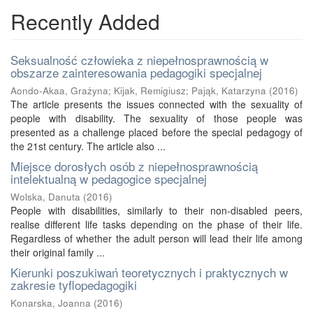
Recently Added
Seksualność człowieka z niepełnosprawnością w
obszarze zainteresowania pedagogiki specjalnej
Aondo-Akaa, Grażyna
;
Kijak, Remigiusz
;
Pająk, Katarzyna
(
2016
)
The article presents the issues connected with the sexuality of
people with disability. The sexuality of those people was
presented as a challenge placed before the special pedagogy of
the 21st century. The article also ...
Miejsce dorosłych osób z niepełnosprawnością
intelektualną w pedagogice specjalnej
Wolska, Danuta
(
2016
)
People with disabilities, similarly to their non-disabled peers,
realise different life tasks depending on the phase of their life.
Regardless of whether the adult person will lead their life among
their original family ...
Kierunki poszukiwań teoretycznych i praktycznych w
zakresie tyflopedagogiki
Konarska, Joanna
(
2016
)