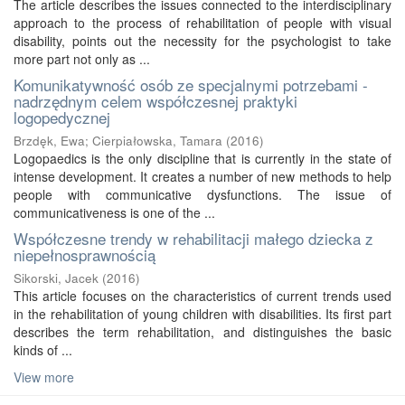
The article describes the issues connected to the interdisciplinary
approach to the process of rehabilitation of people with visual
disability, points out the necessity for the psychologist to take
more part not only as ...
Komunikatywność osób ze specjalnymi potrzebami -
nadrzędnym celem współczesnej praktyki
logopedycznej
Brzdęk, Ewa
;
Cierpiałowska, Tamara
(
2016
)
Logopaedics is the only discipline that is currently in the state of
intense development. It creates a number of new methods to help
people with communicative dysfunctions. The issue of
communicativeness is one of the ...
Współczesne trendy w rehabilitacji małego dziecka z
niepełnosprawnością
Sikorski, Jacek
(
2016
)
This article focuses on the characteristics of current trends used
in the rehabilitation of young children with disabilities. Its first part
describes the term rehabilitation, and distinguishes the basic
kinds of ...
View more