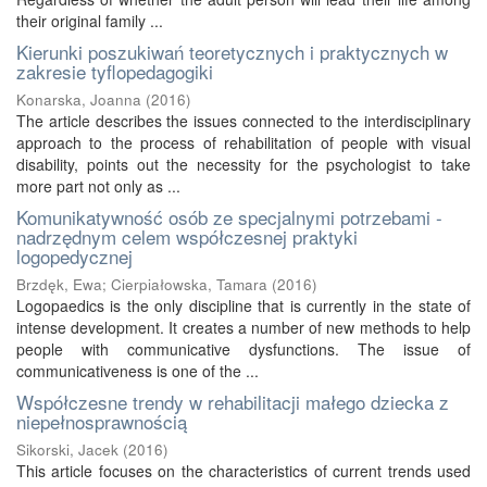
their original family ...
Kierunki poszukiwań teoretycznych i praktycznych w
zakresie tyflopedagogiki
Konarska, Joanna
(
2016
)
The article describes the issues connected to the interdisciplinary
approach to the process of rehabilitation of people with visual
disability, points out the necessity for the psychologist to take
more part not only as ...
Komunikatywność osób ze specjalnymi potrzebami -
nadrzędnym celem współczesnej praktyki
logopedycznej
Brzdęk, Ewa
;
Cierpiałowska, Tamara
(
2016
)
Logopaedics is the only discipline that is currently in the state of
intense development. It creates a number of new methods to help
people with communicative dysfunctions. The issue of
communicativeness is one of the ...
Współczesne trendy w rehabilitacji małego dziecka z
niepełnosprawnością
Sikorski, Jacek
(
2016
)
This article focuses on the characteristics of current trends used