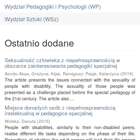
Wydział Pedagogiki i Psychologii (WP)
Wydział Sztuki (WSz)
Ostatnio dodane
Seksualność człowieka z niepełnosprawnością w
obszarze zainteresowania pedagogiki specjalnej
Aondo-Akaa, Grażyna
;
Kijak, Remigiusz
;
Pająk, Katarzyna
(
2016
)
The article presents the issues connected with the sexuality of
people with disability. The sexuality of those people was
presented as a challenge placed before the special pedagogy of
the 21st century. The article also ...
Miejsce dorosłych osób z niepełnosprawnością
intelektualną w pedagogice specjalnej
Wolska, Danuta
(
2016
)
People with disabilities, similarly to their non-disabled peers,
realise different life tasks depending on the phase of their life.
Regardless of whether the adult person will lead their life among