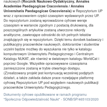
naukowych
(Rocznik Naukowo-Dydaktyczny, Annales
Academiae Paedagogicae Cracoviensis / Annales
Universitatis Paedagogicae Cracoviensis)
w Repozytorium UP
wraz z opracowaniem części czasopism wydawanych przez UP.
Do repozytorium zostaną wprowadzone cyfrowe wersje
czasopism w wariancie zgodnym z postacią drukowaną, dla
poszczególnych artykułów zostaną utworzone rekordy
analityczne, zawierające odnośniki do ich pełnych tekstów
znajdujących się w repozytorium. Dzięki temu dorobek badawczy i
publikacyjny pracowników naukowych, doktorantów i studentów
uczelni będzie możliwy do wyszukania nie tylko w katalogu
komputerowym Uniwersytetu Pedagogicznego i Centralnym
Katalogu NUKAT, ale również w światowym katalogu WorldCat i
poprzez Google. Wszystkie opracowywane czasopisma
zamieszczone zostaną w trybie otwartego dostępu.
(Z)realizowany projekt jest kontynuacją wcześniej podjętych
działań, a także zakłada dalsze prace rozwijające platformę
cyfrową Repozytorium UP pod względem naukowych publikacji
pracowników Uniwersytetu Pedagogicznego.
Dokumenty cyfrowe opublikowane w ramach programu
"Społeczna Odpowiedzialność Nauki" - SONB/SP/465103/2020