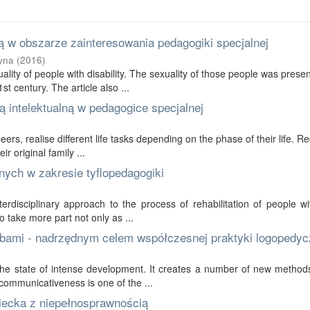
 w obszarze zainteresowania pedagogiki specjalnej
yna
(
2016
)
ality of people with disability. The sexuality of those people was prese
t century. The article also ...
 intelektualną w pedagogice specjalnej
 peers, realise different life tasks depending on the phase of their life. R
r original family ...
nych w zakresie tyflopedagogiki
erdisciplinary approach to the process of rehabilitation of people wi
to take more part not only as ...
bami - nadrzędnym celem współczesnej praktyki logopedyc
in the state of intense development. It creates a number of new method
communicativeness is one of the ...
ziecka z niepełnosprawnością