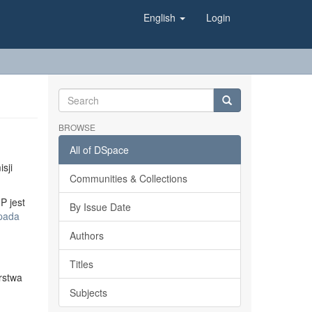
English
Login
BROWSE
All of DSpace
sji
Communities & Collections
P jest
By Issue Date
opada
Authors
Titles
rstwa
Subjects