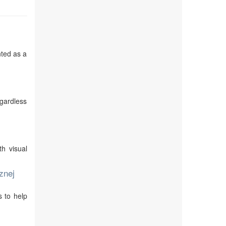
nted as a
egardless
th visual
znej
s to help