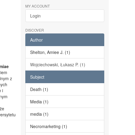
MY ACCOUNT
Login
DISCOVER
Author
Shelton, Amiee J. (1)
Wojciechowski, Łukasz P. (1)
miae
niem
Subject
dnym z
nych
Death (1)
 i
lnym
Media (1)
kże
media (1)
ersytetu
Necromarketing (1)