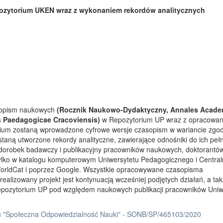
ozytorium UKEN wraz z wykonaniem rekordów analitycznych
asopism naukowych
(Rocznik Naukowo-Dydaktyczny, Annales Acade
s Paedagogicae Cracoviensis)
w Repozytorium UP wraz z opracowa
rium zostaną wprowadzone cyfrowe wersje czasopism w wariancie zgo
taną utworzone rekordy analityczne, zawierające odnośniki do ich peł
 dorobek badawczy i publikacyjny pracowników naukowych, doktorantów
tylko w katalogu komputerowym Uniwersytetu Pedagogicznego i Centra
orldCat i poprzez Google. Wszystkie opracowywane czasopisma
ealizowany projekt jest kontynuacją wcześniej podjętych działań, a ta
Repozytorium UP pod względem naukowych publikacji pracowników Uniw
 "Społeczna Odpowiedzialność Nauki" - SONB/SP/465103/2020