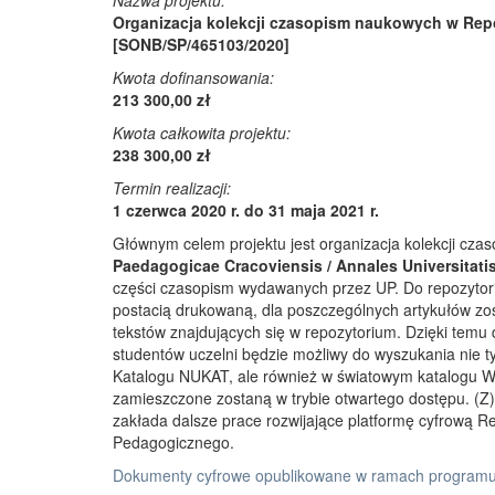
Nazwa projektu:
Organizacja kolekcji czasopism naukowych w Rep
[SONB/SP/465103/2020]
Kwota dofinansowania:
213 300,00 zł
Kwota całkowita projektu:
238 300,00 zł
Termin realizacji:
1 czerwca 2020 r. do 31 maja 2021 r.
Głównym celem projektu jest organizacja kolekcji cz
Paedagogicae Cracoviensis / Annales Universitati
części czasopism wydawanych przez UP. Do repozyto
postacią drukowaną, dla poszczególnych artykułów zos
tekstów znajdujących się w repozytorium. Dzięki temu
studentów uczelni będzie możliwy do wyszukania nie 
Katalogu NUKAT, ale również w światowym katalogu W
zamieszczone zostaną w trybie otwartego dostępu. (Z)r
zakłada dalsze prace rozwijające platformę cyfrową 
Pedagogicznego.
Dokumenty cyfrowe opublikowane w ramach programu