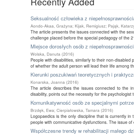
Recently Added
Seksualność człowieka z niepełnosprawnością
Aondo-Akaa, Grażyna
;
Kijak, Remigiusz
;
Pająk, Katarz
The article presents the issues connected with the sexu
challenge placed before the special pedagogy of the 21s
Miejsce dorosłych osób z niepełnosprawnością
Wolska, Danuta
(
2016
)
People with disabilities, similarly to their non-disabled
of whether the adult person will lead their life among thei
Kierunki poszukiwań teoretycznych i praktycz
Konarska, Joanna
(
2016
)
The article describes the issues connected to the int
disability, points out the necessity for the psychologist 
Komunikatywność osób ze specjalnymi potrze
Brzdęk, Ewa
;
Cierpiałowska, Tamara
(
2016
)
Logopaedics is the only discipline that is currently 
people with communicative dysfunctions. The issue of 
Współczesne trendy w rehabilitacji małego d