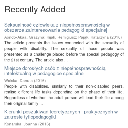
Recently Added
Seksualność człowieka z niepełnosprawnością w
obszarze zainteresowania pedagogiki specjalnej
Aondo-Akaa, Grażyna
;
Kijak, Remigiusz
;
Pająk, Katarzyna
(
2016
)
The article presents the issues connected with the sexuality of
people with disability. The sexuality of those people was
presented as a challenge placed before the special pedagogy of
the 21st century. The article also ...
Miejsce dorosłych osób z niepełnosprawnością
intelektualną w pedagogice specjalnej
Wolska, Danuta
(
2016
)
People with disabilities, similarly to their non-disabled peers,
realise different life tasks depending on the phase of their life.
Regardless of whether the adult person will lead their life among
their original family ...
Kierunki poszukiwań teoretycznych i praktycznych w
zakresie tyflopedagogiki
Konarska, Joanna
(
2016
)