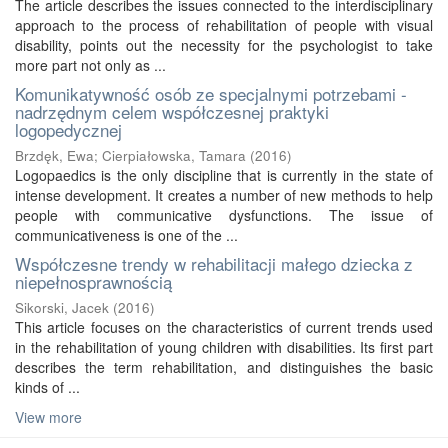
The article describes the issues connected to the interdisciplinary
approach to the process of rehabilitation of people with visual
disability, points out the necessity for the psychologist to take
more part not only as ...
Komunikatywność osób ze specjalnymi potrzebami -
nadrzędnym celem współczesnej praktyki
logopedycznej
Brzdęk, Ewa
;
Cierpiałowska, Tamara
(
2016
)
Logopaedics is the only discipline that is currently in the state of
intense development. It creates a number of new methods to help
people with communicative dysfunctions. The issue of
communicativeness is one of the ...
Współczesne trendy w rehabilitacji małego dziecka z
niepełnosprawnością
Sikorski, Jacek
(
2016
)
This article focuses on the characteristics of current trends used
in the rehabilitation of young children with disabilities. Its first part
describes the term rehabilitation, and distinguishes the basic
kinds of ...
View more