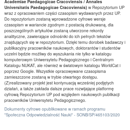
Academiae Paedagogicae Cracoviensis / Annales
Universitatis Paedagogicae Cracoviensis)
w Repozytorium UP
wraz z opracowaniem części czasopism wydawanych przez UP.
Do repozytorium zostaną wprowadzone cyfrowe wersje
czasopism w wariancie zgodnym z postacią drukowaną, dla
poszczególnych artykułów zostaną utworzone rekordy
analityczne, zawierające odnośniki do ich pełnych tekstów
znajdujących się w repozytorium. Dzięki temu dorobek badawczy i
publikacyjny pracowników naukowych, doktorantów i studentów
uczelni będzie możliwy do wyszukania nie tylko w katalogu
komputerowym Uniwersytetu Pedagogicznego i Centralnym
Katalogu NUKAT, ale również w światowym katalogu WorldCat i
poprzez Google. Wszystkie opracowywane czasopisma
zamieszczone zostaną w trybie otwartego dostępu.
(Z)realizowany projekt jest kontynuacją wcześniej podjętych
działań, a także zakłada dalsze prace rozwijające platformę
cyfrową Repozytorium UP pod względem naukowych publikacji
pracowników Uniwersytetu Pedagogicznego.
Dokumenty cyfrowe opublikowane w ramach programu
"Społeczna Odpowiedzialność Nauki" - SONB/SP/465103/2020