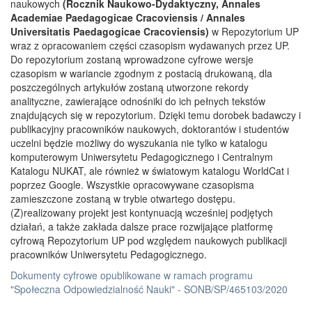
naukowych
(Rocznik Naukowo-Dydaktyczny, Annales
Academiae Paedagogicae Cracoviensis / Annales
Universitatis Paedagogicae Cracoviensis)
w Repozytorium UP
wraz z opracowaniem części czasopism wydawanych przez UP.
Do repozytorium zostaną wprowadzone cyfrowe wersje
czasopism w wariancie zgodnym z postacią drukowaną, dla
poszczególnych artykułów zostaną utworzone rekordy
analityczne, zawierające odnośniki do ich pełnych tekstów
znajdujących się w repozytorium. Dzięki temu dorobek badawczy i
publikacyjny pracowników naukowych, doktorantów i studentów
uczelni będzie możliwy do wyszukania nie tylko w katalogu
komputerowym Uniwersytetu Pedagogicznego i Centralnym
Katalogu NUKAT, ale również w światowym katalogu WorldCat i
poprzez Google. Wszystkie opracowywane czasopisma
zamieszczone zostaną w trybie otwartego dostępu.
(Z)realizowany projekt jest kontynuacją wcześniej podjętych
działań, a także zakłada dalsze prace rozwijające platformę
cyfrową Repozytorium UP pod względem naukowych publikacji
pracowników Uniwersytetu Pedagogicznego.
Dokumenty cyfrowe opublikowane w ramach programu
"Społeczna Odpowiedzialność Nauki" - SONB/SP/465103/2020