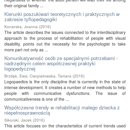
their original family ...
Kierunki poszukiwań teoretycznych i praktycznych w
zakresie tyflopedagogiki
Konarska, Joanna
(
2016
)
The article describes the issues connected to the interdisciplinary
approach to the process of rehabilitation of people with visual
disability, points out the necessity for the psychologist to take
more part not only as ...
Komunikatywność osób ze specjalnymi potrzebami -
nadrzędnym celem współczesnej praktyki
logopedycznej
Brzdęk, Ewa
;
Cierpiałowska, Tamara
(
2016
)
Logopaedics is the only discipline that is currently in the state of
intense development. It creates a number of new methods to help
people with communicative dysfunctions. The issue of
communicativeness is one of the ...
Współczesne trendy w rehabilitacji małego dziecka z
niepełnosprawnością
Sikorski, Jacek
(
2016
)
This article focuses on the characteristics of current trends used