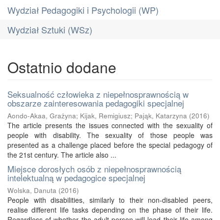
Wydział Pedagogiki i Psychologii (WP)
Wydział Sztuki (WSz)
Ostatnio dodane
Seksualność człowieka z niepełnosprawnością w
obszarze zainteresowania pedagogiki specjalnej
Aondo-Akaa, Grażyna
;
Kijak, Remigiusz
;
Pająk, Katarzyna
(
2016
)
The article presents the issues connected with the sexuality of
people with disability. The sexuality of those people was
presented as a challenge placed before the special pedagogy of
the 21st century. The article also ...
Miejsce dorosłych osób z niepełnosprawnością
intelektualną w pedagogice specjalnej
Wolska, Danuta
(
2016
)
People with disabilities, similarly to their non-disabled peers,
realise different life tasks depending on the phase of their life.
Regardless of whether the adult person will lead their life among