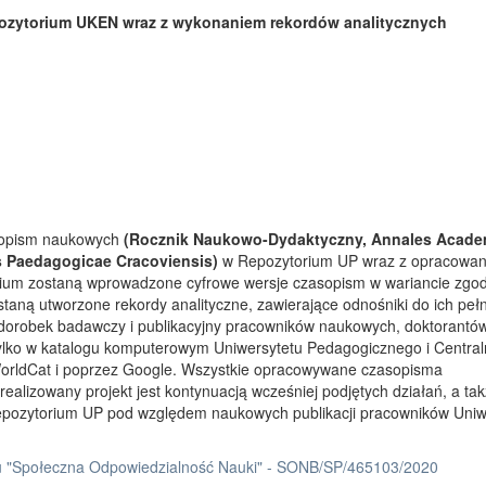
ozytorium UKEN wraz z wykonaniem rekordów analitycznych
asopism naukowych
(Rocznik Naukowo-Dydaktyczny, Annales Acade
s Paedagogicae Cracoviensis)
w Repozytorium UP wraz z opracowa
rium zostaną wprowadzone cyfrowe wersje czasopism w wariancie zgo
taną utworzone rekordy analityczne, zawierające odnośniki do ich peł
 dorobek badawczy i publikacyjny pracowników naukowych, doktorantów
tylko w katalogu komputerowym Uniwersytetu Pedagogicznego i Centra
orldCat i poprzez Google. Wszystkie opracowywane czasopisma
ealizowany projekt jest kontynuacją wcześniej podjętych działań, a ta
Repozytorium UP pod względem naukowych publikacji pracowników Uniw
 "Społeczna Odpowiedzialność Nauki" - SONB/SP/465103/2020