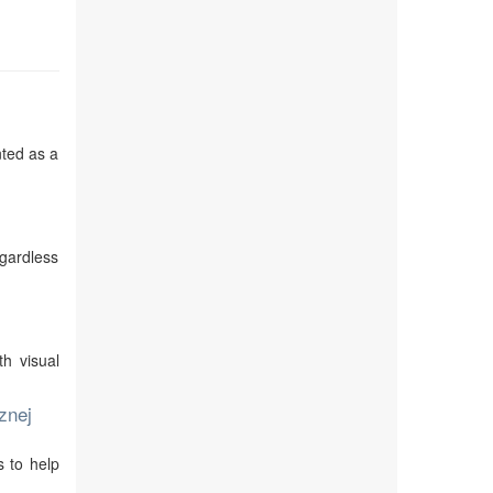
nted as a
egardless
th visual
znej
s to help