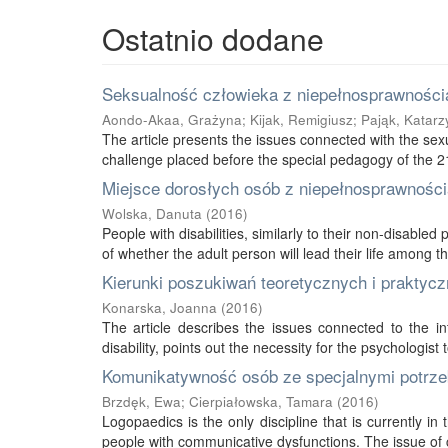
Ostatnio dodane
Seksualność człowieka z niepełnosprawnością
Aondo-Akaa, Grażyna
;
Kijak, Remigiusz
;
Pająk, Katarz
The article presents the issues connected with the sexu
challenge placed before the special pedagogy of the 21s
Miejsce dorosłych osób z niepełnosprawnością
Wolska, Danuta
(
2016
)
People with disabilities, similarly to their non-disabled
of whether the adult person will lead their life among thei
Kierunki poszukiwań teoretycznych i praktycz
Konarska, Joanna
(
2016
)
The article describes the issues connected to the int
disability, points out the necessity for the psychologist 
Komunikatywność osób ze specjalnymi potrze
Brzdęk, Ewa
;
Cierpiałowska, Tamara
(
2016
)
Logopaedics is the only discipline that is currently 
people with communicative dysfunctions. The issue of 