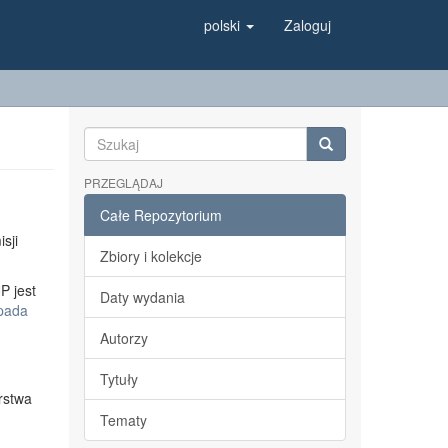
polski
Zaloguj
PRZEGLĄDAJ
Całe Repozytorium
sji
Zbiory i kolekcje
P jest
Daty wydania
opada
Autorzy
Tytuły
rstwa
Tematy