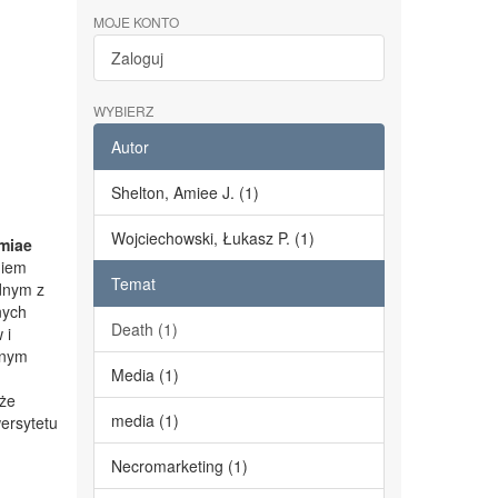
MOJE KONTO
Zaloguj
WYBIERZ
Autor
Shelton, Amiee J. (1)
Wojciechowski, Łukasz P. (1)
miae
niem
Temat
dnym z
nych
Death (1)
 i
lnym
Media (1)
kże
media (1)
ersytetu
Necromarketing (1)