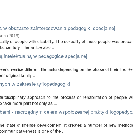
 w obszarze zainteresowania pedagogiki specjalnej
yna
(
2016
)
ality of people with disability. The sexuality of those people was prese
t century. The article also ...
 intelektualną w pedagogice specjalnej
 peers, realise different life tasks depending on the phase of their life. R
r original family ...
nych w zakresie tyflopedagogiki
erdisciplinary approach to the process of rehabilitation of people wi
to take more part not only as ...
bami - nadrzędnym celem współczesnej praktyki logopedyc
in the state of intense development. It creates a number of new method
communicativeness is one of the ...