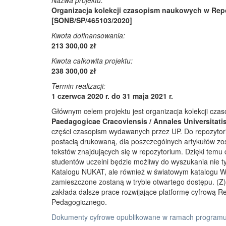
Nazwa projektu:
Organizacja kolekcji czasopism naukowych w Rep
[SONB/SP/465103/2020]
Kwota dofinansowania:
213 300,00 zł
Kwota całkowita projektu:
238 300,00 zł
Termin realizacji:
1 czerwca 2020 r. do 31 maja 2021 r.
Głównym celem projektu jest organizacja kolekcji cz
Paedagogicae Cracoviensis / Annales Universitati
części czasopism wydawanych przez UP. Do repozyto
postacią drukowaną, dla poszczególnych artykułów zos
tekstów znajdujących się w repozytorium. Dzięki temu
studentów uczelni będzie możliwy do wyszukania nie 
Katalogu NUKAT, ale również w światowym katalogu W
zamieszczone zostaną w trybie otwartego dostępu. (Z)r
zakłada dalsze prace rozwijające platformę cyfrową 
Pedagogicznego.
Dokumenty cyfrowe opublikowane w ramach programu