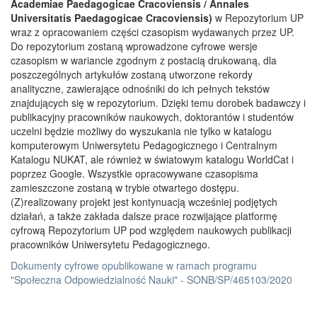
Academiae Paedagogicae Cracoviensis / Annales
Universitatis Paedagogicae Cracoviensis)
w Repozytorium UP
wraz z opracowaniem części czasopism wydawanych przez UP.
Do repozytorium zostaną wprowadzone cyfrowe wersje
czasopism w wariancie zgodnym z postacią drukowaną, dla
poszczególnych artykułów zostaną utworzone rekordy
analityczne, zawierające odnośniki do ich pełnych tekstów
znajdujących się w repozytorium. Dzięki temu dorobek badawczy i
publikacyjny pracowników naukowych, doktorantów i studentów
uczelni będzie możliwy do wyszukania nie tylko w katalogu
komputerowym Uniwersytetu Pedagogicznego i Centralnym
Katalogu NUKAT, ale również w światowym katalogu WorldCat i
poprzez Google. Wszystkie opracowywane czasopisma
zamieszczone zostaną w trybie otwartego dostępu.
(Z)realizowany projekt jest kontynuacją wcześniej podjętych
działań, a także zakłada dalsze prace rozwijające platformę
cyfrową Repozytorium UP pod względem naukowych publikacji
pracowników Uniwersytetu Pedagogicznego.
Dokumenty cyfrowe opublikowane w ramach programu
"Społeczna Odpowiedzialność Nauki" - SONB/SP/465103/2020