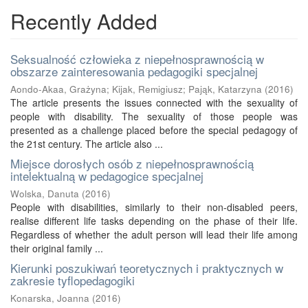
Recently Added
Seksualność człowieka z niepełnosprawnością w
obszarze zainteresowania pedagogiki specjalnej
Aondo-Akaa, Grażyna
;
Kijak, Remigiusz
;
Pająk, Katarzyna
(
2016
)
The article presents the issues connected with the sexuality of
people with disability. The sexuality of those people was
presented as a challenge placed before the special pedagogy of
the 21st century. The article also ...
Miejsce dorosłych osób z niepełnosprawnością
intelektualną w pedagogice specjalnej
Wolska, Danuta
(
2016
)
People with disabilities, similarly to their non-disabled peers,
realise different life tasks depending on the phase of their life.
Regardless of whether the adult person will lead their life among
their original family ...
Kierunki poszukiwań teoretycznych i praktycznych w
zakresie tyflopedagogiki
Konarska, Joanna
(
2016
)