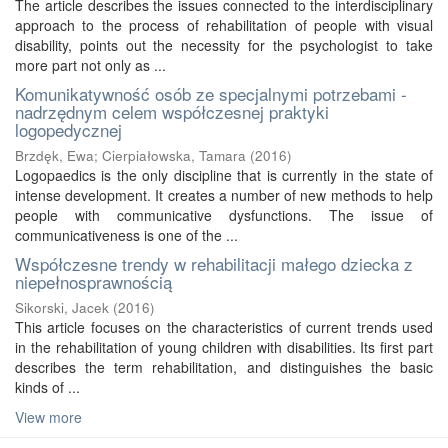
The article describes the issues connected to the interdisciplinary
approach to the process of rehabilitation of people with visual
disability, points out the necessity for the psychologist to take
more part not only as ...
Komunikatywność osób ze specjalnymi potrzebami -
nadrzędnym celem współczesnej praktyki
logopedycznej
Brzdęk, Ewa
;
Cierpiałowska, Tamara
(
2016
)
Logopaedics is the only discipline that is currently in the state of
intense development. It creates a number of new methods to help
people with communicative dysfunctions. The issue of
communicativeness is one of the ...
Współczesne trendy w rehabilitacji małego dziecka z
niepełnosprawnością
Sikorski, Jacek
(
2016
)
This article focuses on the characteristics of current trends used
in the rehabilitation of young children with disabilities. Its first part
describes the term rehabilitation, and distinguishes the basic
kinds of ...
View more