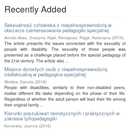
Recently Added
Seksualność człowieka z niepełnosprawnością w
obszarze zainteresowania pedagogiki specjalnej
Aondo-Akaa, Grażyna
;
Kijak, Remigiusz
;
Pająk, Katarzyna
(
2016
)
The article presents the issues connected with the sexuality of
people with disability. The sexuality of those people was
presented as a challenge placed before the special pedagogy of
the 21st century. The article also ...
Miejsce dorosłych osób z niepełnosprawnością
intelektualną w pedagogice specjalnej
Wolska, Danuta
(
2016
)
People with disabilities, similarly to their non-disabled peers,
realise different life tasks depending on the phase of their life.
Regardless of whether the adult person will lead their life among
their original family ...
Kierunki poszukiwań teoretycznych i praktycznych w
zakresie tyflopedagogiki
Konarska, Joanna
(
2016
)