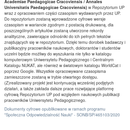
Academiae Paedagogicae Cracoviensis / Annales
Universitatis Paedagogicae Cracoviensis)
w Repozytorium UP
wraz z opracowaniem części czasopism wydawanych przez UP.
Do repozytorium zostaną wprowadzone cyfrowe wersje
czasopism w wariancie zgodnym z postacią drukowaną, dla
poszczególnych artykułów zostaną utworzone rekordy
analityczne, zawierające odnośniki do ich pełnych tekstów
znajdujących się w repozytorium. Dzięki temu dorobek badawczy i
publikacyjny pracowników naukowych, doktorantów i studentów
uczelni będzie możliwy do wyszukania nie tylko w katalogu
komputerowym Uniwersytetu Pedagogicznego i Centralnym
Katalogu NUKAT, ale również w światowym katalogu WorldCat i
poprzez Google. Wszystkie opracowywane czasopisma
zamieszczone zostaną w trybie otwartego dostępu.
(Z)realizowany projekt jest kontynuacją wcześniej podjętych
działań, a także zakłada dalsze prace rozwijające platformę
cyfrową Repozytorium UP pod względem naukowych publikacji
pracowników Uniwersytetu Pedagogicznego.
Dokumenty cyfrowe opublikowane w ramach programu
"Społeczna Odpowiedzialność Nauki" - SONB/SP/465103/2020