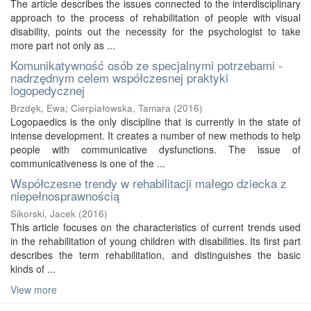
The article describes the issues connected to the interdisciplinary
approach to the process of rehabilitation of people with visual
disability, points out the necessity for the psychologist to take
more part not only as ...
Komunikatywność osób ze specjalnymi potrzebami -
nadrzędnym celem współczesnej praktyki
logopedycznej
Brzdęk, Ewa
;
Cierpiałowska, Tamara
(
2016
)
Logopaedics is the only discipline that is currently in the state of
intense development. It creates a number of new methods to help
people with communicative dysfunctions. The issue of
communicativeness is one of the ...
Współczesne trendy w rehabilitacji małego dziecka z
niepełnosprawnością
Sikorski, Jacek
(
2016
)
This article focuses on the characteristics of current trends used
in the rehabilitation of young children with disabilities. Its first part
describes the term rehabilitation, and distinguishes the basic
kinds of ...
View more