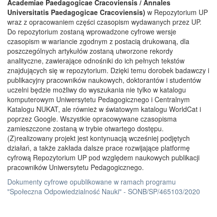
Academiae Paedagogicae Cracoviensis / Annales
Universitatis Paedagogicae Cracoviensis)
w Repozytorium UP
wraz z opracowaniem części czasopism wydawanych przez UP.
Do repozytorium zostaną wprowadzone cyfrowe wersje
czasopism w wariancie zgodnym z postacią drukowaną, dla
poszczególnych artykułów zostaną utworzone rekordy
analityczne, zawierające odnośniki do ich pełnych tekstów
znajdujących się w repozytorium. Dzięki temu dorobek badawczy i
publikacyjny pracowników naukowych, doktorantów i studentów
uczelni będzie możliwy do wyszukania nie tylko w katalogu
komputerowym Uniwersytetu Pedagogicznego i Centralnym
Katalogu NUKAT, ale również w światowym katalogu WorldCat i
poprzez Google. Wszystkie opracowywane czasopisma
zamieszczone zostaną w trybie otwartego dostępu.
(Z)realizowany projekt jest kontynuacją wcześniej podjętych
działań, a także zakłada dalsze prace rozwijające platformę
cyfrową Repozytorium UP pod względem naukowych publikacji
pracowników Uniwersytetu Pedagogicznego.
Dokumenty cyfrowe opublikowane w ramach programu
"Społeczna Odpowiedzialność Nauki" - SONB/SP/465103/2020