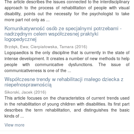
The article describes the issues connected to the interdisciplinary
approach to the process of rehabilitation of people with visual
disability, points out the necessity for the psychologist to take
more part not only as ...
Komunikatywność osób ze specjalnymi potrzebami -
nadrzędnym celem współczesnej praktyki
logopedycznej
Brzdęk, Ewa
;
Cierpiałowska, Tamara
(
2016
)
Logopaedics is the only discipline that is currently in the state of
intense development. It creates a number of new methods to help
people with communicative dysfunctions. The issue of
communicativeness is one of the ...
Współczesne trendy w rehabilitacji małego dziecka z
niepełnosprawnością
Sikorski, Jacek
(
2016
)
This article focuses on the characteristics of current trends used
in the rehabilitation of young children with disabilities. Its first part
describes the term rehabilitation, and distinguishes the basic
kinds of ...
View more