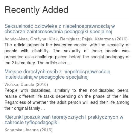
Recently Added
Seksualność człowieka z niepełnosprawnością w
obszarze zainteresowania pedagogiki specjalnej
Aondo-Akaa, Grażyna
;
Kijak, Remigiusz
;
Pająk, Katarzyna
(
2016
)
The article presents the issues connected with the sexuality of
people with disability. The sexuality of those people was
presented as a challenge placed before the special pedagogy of
the 21st century. The article also ...
Miejsce dorosłych osób z niepełnosprawnością
intelektualną w pedagogice specjalnej
Wolska, Danuta
(
2016
)
People with disabilities, similarly to their non-disabled peers,
realise different life tasks depending on the phase of their life.
Regardless of whether the adult person will lead their life among
their original family ...
Kierunki poszukiwań teoretycznych i praktycznych w
zakresie tyflopedagogiki
Konarska, Joanna
(
2016
)