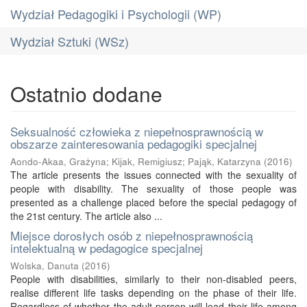
Wydział Pedagogiki i Psychologii (WP)
Wydział Sztuki (WSz)
Ostatnio dodane
Seksualność człowieka z niepełnosprawnością w
obszarze zainteresowania pedagogiki specjalnej
Aondo-Akaa, Grażyna
;
Kijak, Remigiusz
;
Pająk, Katarzyna
(
2016
)
The article presents the issues connected with the sexuality of
people with disability. The sexuality of those people was
presented as a challenge placed before the special pedagogy of
the 21st century. The article also ...
Miejsce dorosłych osób z niepełnosprawnością
intelektualną w pedagogice specjalnej
Wolska, Danuta
(
2016
)
People with disabilities, similarly to their non-disabled peers,
realise different life tasks depending on the phase of their life.
Regardless of whether the adult person will lead their life among