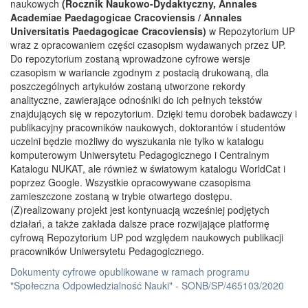
naukowych
(Rocznik Naukowo-Dydaktyczny, Annales
Academiae Paedagogicae Cracoviensis / Annales
Universitatis Paedagogicae Cracoviensis)
w Repozytorium UP
wraz z opracowaniem części czasopism wydawanych przez UP.
Do repozytorium zostaną wprowadzone cyfrowe wersje
czasopism w wariancie zgodnym z postacią drukowaną, dla
poszczególnych artykułów zostaną utworzone rekordy
analityczne, zawierające odnośniki do ich pełnych tekstów
znajdujących się w repozytorium. Dzięki temu dorobek badawczy i
publikacyjny pracowników naukowych, doktorantów i studentów
uczelni będzie możliwy do wyszukania nie tylko w katalogu
komputerowym Uniwersytetu Pedagogicznego i Centralnym
Katalogu NUKAT, ale również w światowym katalogu WorldCat i
poprzez Google. Wszystkie opracowywane czasopisma
zamieszczone zostaną w trybie otwartego dostępu.
(Z)realizowany projekt jest kontynuacją wcześniej podjętych
działań, a także zakłada dalsze prace rozwijające platformę
cyfrową Repozytorium UP pod względem naukowych publikacji
pracowników Uniwersytetu Pedagogicznego.
Dokumenty cyfrowe opublikowane w ramach programu
"Społeczna Odpowiedzialność Nauki" - SONB/SP/465103/2020