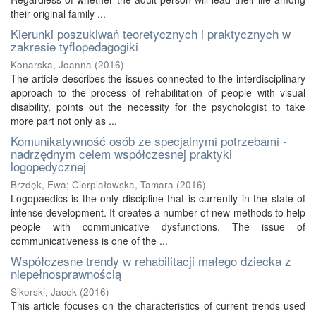
their original family ...
Kierunki poszukiwań teoretycznych i praktycznych w
zakresie tyflopedagogiki
Konarska, Joanna
(
2016
)
The article describes the issues connected to the interdisciplinary
approach to the process of rehabilitation of people with visual
disability, points out the necessity for the psychologist to take
more part not only as ...
Komunikatywność osób ze specjalnymi potrzebami -
nadrzędnym celem współczesnej praktyki
logopedycznej
Brzdęk, Ewa
;
Cierpiałowska, Tamara
(
2016
)
Logopaedics is the only discipline that is currently in the state of
intense development. It creates a number of new methods to help
people with communicative dysfunctions. The issue of
communicativeness is one of the ...
Współczesne trendy w rehabilitacji małego dziecka z
niepełnosprawnością
Sikorski, Jacek
(
2016
)
This article focuses on the characteristics of current trends used