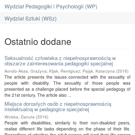
Wydział Pedagogiki i Psychologii (WP)
Wydział Sztuki (WSz)
Ostatnio dodane
Seksualność człowieka z niepełnosprawnością w
obszarze zainteresowania pedagogiki specjalnej
Aondo-Akaa, Grażyna
;
Kijak, Remigiusz
;
Pająk, Katarzyna
(
2016
)
The article presents the issues connected with the sexuality of
people with disability. The sexuality of those people was
presented as a challenge placed before the special pedagogy of
the 21st century. The article also ...
Miejsce dorosłych osób z niepełnosprawnością
intelektualną w pedagogice specjalnej
Wolska, Danuta
(
2016
)
People with disabilities, similarly to their non-disabled peers,
realise different life tasks depending on the phase of their life.
Regardless of whether the adult person will lead their life among