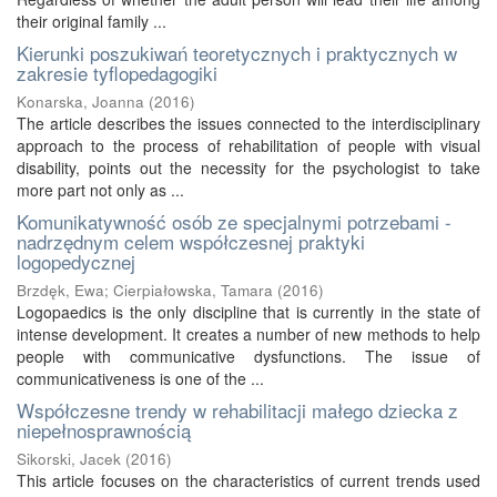
their original family ...
Kierunki poszukiwań teoretycznych i praktycznych w
zakresie tyflopedagogiki
Konarska, Joanna
(
2016
)
The article describes the issues connected to the interdisciplinary
approach to the process of rehabilitation of people with visual
disability, points out the necessity for the psychologist to take
more part not only as ...
Komunikatywność osób ze specjalnymi potrzebami -
nadrzędnym celem współczesnej praktyki
logopedycznej
Brzdęk, Ewa
;
Cierpiałowska, Tamara
(
2016
)
Logopaedics is the only discipline that is currently in the state of
intense development. It creates a number of new methods to help
people with communicative dysfunctions. The issue of
communicativeness is one of the ...
Współczesne trendy w rehabilitacji małego dziecka z
niepełnosprawnością
Sikorski, Jacek
(
2016
)
This article focuses on the characteristics of current trends used