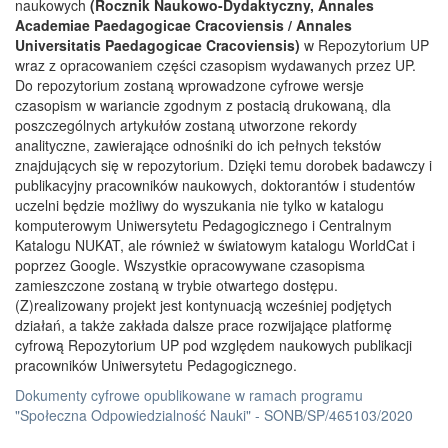
naukowych
(Rocznik Naukowo-Dydaktyczny, Annales
Academiae Paedagogicae Cracoviensis / Annales
Universitatis Paedagogicae Cracoviensis)
w Repozytorium UP
wraz z opracowaniem części czasopism wydawanych przez UP.
Do repozytorium zostaną wprowadzone cyfrowe wersje
czasopism w wariancie zgodnym z postacią drukowaną, dla
poszczególnych artykułów zostaną utworzone rekordy
analityczne, zawierające odnośniki do ich pełnych tekstów
znajdujących się w repozytorium. Dzięki temu dorobek badawczy i
publikacyjny pracowników naukowych, doktorantów i studentów
uczelni będzie możliwy do wyszukania nie tylko w katalogu
komputerowym Uniwersytetu Pedagogicznego i Centralnym
Katalogu NUKAT, ale również w światowym katalogu WorldCat i
poprzez Google. Wszystkie opracowywane czasopisma
zamieszczone zostaną w trybie otwartego dostępu.
(Z)realizowany projekt jest kontynuacją wcześniej podjętych
działań, a także zakłada dalsze prace rozwijające platformę
cyfrową Repozytorium UP pod względem naukowych publikacji
pracowników Uniwersytetu Pedagogicznego.
Dokumenty cyfrowe opublikowane w ramach programu
"Społeczna Odpowiedzialność Nauki" - SONB/SP/465103/2020