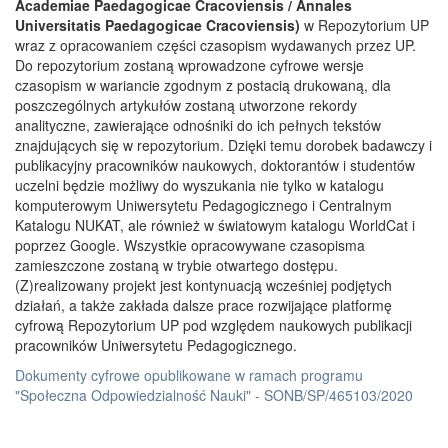
Academiae Paedagogicae Cracoviensis / Annales
Universitatis Paedagogicae Cracoviensis)
w Repozytorium UP
wraz z opracowaniem części czasopism wydawanych przez UP.
Do repozytorium zostaną wprowadzone cyfrowe wersje
czasopism w wariancie zgodnym z postacią drukowaną, dla
poszczególnych artykułów zostaną utworzone rekordy
analityczne, zawierające odnośniki do ich pełnych tekstów
znajdujących się w repozytorium. Dzięki temu dorobek badawczy i
publikacyjny pracowników naukowych, doktorantów i studentów
uczelni będzie możliwy do wyszukania nie tylko w katalogu
komputerowym Uniwersytetu Pedagogicznego i Centralnym
Katalogu NUKAT, ale również w światowym katalogu WorldCat i
poprzez Google. Wszystkie opracowywane czasopisma
zamieszczone zostaną w trybie otwartego dostępu.
(Z)realizowany projekt jest kontynuacją wcześniej podjętych
działań, a także zakłada dalsze prace rozwijające platformę
cyfrową Repozytorium UP pod względem naukowych publikacji
pracowników Uniwersytetu Pedagogicznego.
Dokumenty cyfrowe opublikowane w ramach programu
"Społeczna Odpowiedzialność Nauki" - SONB/SP/465103/2020