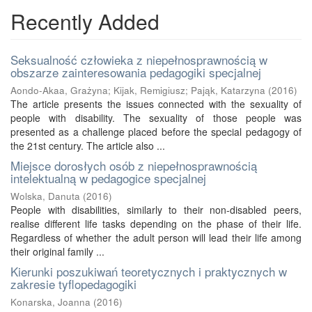
Recently Added
Seksualność człowieka z niepełnosprawnością w
obszarze zainteresowania pedagogiki specjalnej
Aondo-Akaa, Grażyna
;
Kijak, Remigiusz
;
Pająk, Katarzyna
(
2016
)
The article presents the issues connected with the sexuality of
people with disability. The sexuality of those people was
presented as a challenge placed before the special pedagogy of
the 21st century. The article also ...
Miejsce dorosłych osób z niepełnosprawnością
intelektualną w pedagogice specjalnej
Wolska, Danuta
(
2016
)
People with disabilities, similarly to their non-disabled peers,
realise different life tasks depending on the phase of their life.
Regardless of whether the adult person will lead their life among
their original family ...
Kierunki poszukiwań teoretycznych i praktycznych w
zakresie tyflopedagogiki
Konarska, Joanna
(
2016
)