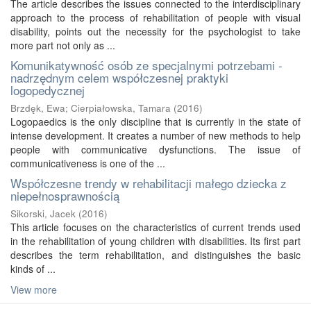
The article describes the issues connected to the interdisciplinary
approach to the process of rehabilitation of people with visual
disability, points out the necessity for the psychologist to take
more part not only as ...
Komunikatywność osób ze specjalnymi potrzebami -
nadrzędnym celem współczesnej praktyki
logopedycznej
Brzdęk, Ewa
;
Cierpiałowska, Tamara
(
2016
)
Logopaedics is the only discipline that is currently in the state of
intense development. It creates a number of new methods to help
people with communicative dysfunctions. The issue of
communicativeness is one of the ...
Współczesne trendy w rehabilitacji małego dziecka z
niepełnosprawnością
Sikorski, Jacek
(
2016
)
This article focuses on the characteristics of current trends used
in the rehabilitation of young children with disabilities. Its first part
describes the term rehabilitation, and distinguishes the basic
kinds of ...
View more