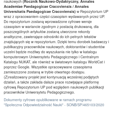
naukowych
(Rocznik Naukowo-Dydaktyczny, Annales
Academiae Paedagogicae Cracoviensis / Annales
Universitatis Paedagogicae Cracoviensis)
w Repozytorium UP
wraz z opracowaniem części czasopism wydawanych przez UP.
Do repozytorium zostaną wprowadzone cyfrowe wersje
czasopism w wariancie zgodnym z postacią drukowaną, dla
poszczególnych artykułów zostaną utworzone rekordy
analityczne, zawierające odnośniki do ich pełnych tekstów
znajdujących się w repozytorium. Dzięki temu dorobek badawczy i
publikacyjny pracowników naukowych, doktorantów i studentów
uczelni będzie możliwy do wyszukania nie tylko w katalogu
komputerowym Uniwersytetu Pedagogicznego i Centralnym
Katalogu NUKAT, ale również w światowym katalogu WorldCat i
poprzez Google. Wszystkie opracowywane czasopisma
zamieszczone zostaną w trybie otwartego dostępu.
(Z)realizowany projekt jest kontynuacją wcześniej podjętych
działań, a także zakłada dalsze prace rozwijające platformę
cyfrową Repozytorium UP pod względem naukowych publikacji
pracowników Uniwersytetu Pedagogicznego.
Dokumenty cyfrowe opublikowane w ramach programu
"Społeczna Odpowiedzialność Nauki" - SONB/SP/465103/2020