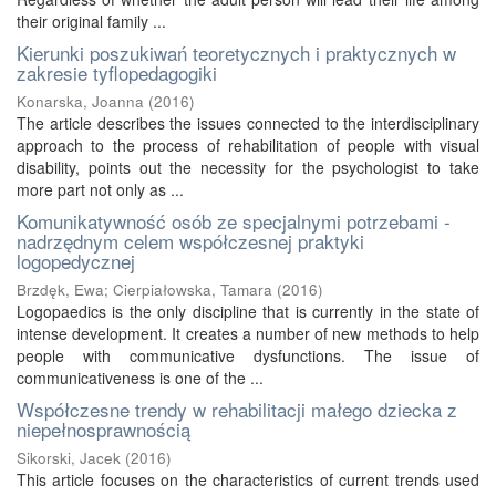
their original family ...
Kierunki poszukiwań teoretycznych i praktycznych w
zakresie tyflopedagogiki
Konarska, Joanna
(
2016
)
The article describes the issues connected to the interdisciplinary
approach to the process of rehabilitation of people with visual
disability, points out the necessity for the psychologist to take
more part not only as ...
Komunikatywność osób ze specjalnymi potrzebami -
nadrzędnym celem współczesnej praktyki
logopedycznej
Brzdęk, Ewa
;
Cierpiałowska, Tamara
(
2016
)
Logopaedics is the only discipline that is currently in the state of
intense development. It creates a number of new methods to help
people with communicative dysfunctions. The issue of
communicativeness is one of the ...
Współczesne trendy w rehabilitacji małego dziecka z
niepełnosprawnością
Sikorski, Jacek
(
2016
)
This article focuses on the characteristics of current trends used