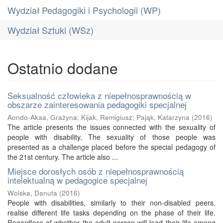
Wydział Pedagogiki i Psychologii (WP)
Wydział Sztuki (WSz)
Ostatnio dodane
Seksualność człowieka z niepełnosprawnością w
obszarze zainteresowania pedagogiki specjalnej
Aondo-Akaa, Grażyna
;
Kijak, Remigiusz
;
Pająk, Katarzyna
(
2016
)
The article presents the issues connected with the sexuality of
people with disability. The sexuality of those people was
presented as a challenge placed before the special pedagogy of
the 21st century. The article also ...
Miejsce dorosłych osób z niepełnosprawnością
intelektualną w pedagogice specjalnej
Wolska, Danuta
(
2016
)
People with disabilities, similarly to their non-disabled peers,
realise different life tasks depending on the phase of their life.
Regardless of whether the adult person will lead their life among