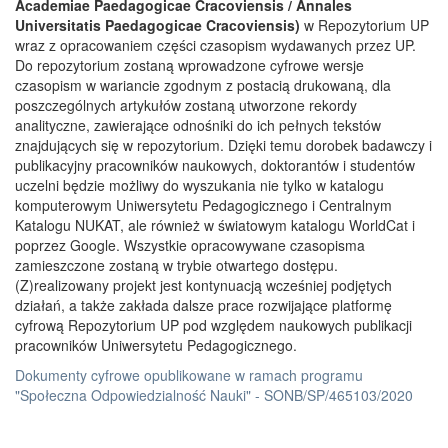
Academiae Paedagogicae Cracoviensis / Annales
Universitatis Paedagogicae Cracoviensis)
w Repozytorium UP
wraz z opracowaniem części czasopism wydawanych przez UP.
Do repozytorium zostaną wprowadzone cyfrowe wersje
czasopism w wariancie zgodnym z postacią drukowaną, dla
poszczególnych artykułów zostaną utworzone rekordy
analityczne, zawierające odnośniki do ich pełnych tekstów
znajdujących się w repozytorium. Dzięki temu dorobek badawczy i
publikacyjny pracowników naukowych, doktorantów i studentów
uczelni będzie możliwy do wyszukania nie tylko w katalogu
komputerowym Uniwersytetu Pedagogicznego i Centralnym
Katalogu NUKAT, ale również w światowym katalogu WorldCat i
poprzez Google. Wszystkie opracowywane czasopisma
zamieszczone zostaną w trybie otwartego dostępu.
(Z)realizowany projekt jest kontynuacją wcześniej podjętych
działań, a także zakłada dalsze prace rozwijające platformę
cyfrową Repozytorium UP pod względem naukowych publikacji
pracowników Uniwersytetu Pedagogicznego.
Dokumenty cyfrowe opublikowane w ramach programu
"Społeczna Odpowiedzialność Nauki" - SONB/SP/465103/2020