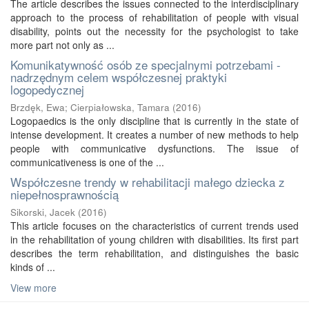
The article describes the issues connected to the interdisciplinary
approach to the process of rehabilitation of people with visual
disability, points out the necessity for the psychologist to take
more part not only as ...
Komunikatywność osób ze specjalnymi potrzebami -
nadrzędnym celem współczesnej praktyki
logopedycznej
Brzdęk, Ewa
;
Cierpiałowska, Tamara
(
2016
)
Logopaedics is the only discipline that is currently in the state of
intense development. It creates a number of new methods to help
people with communicative dysfunctions. The issue of
communicativeness is one of the ...
Współczesne trendy w rehabilitacji małego dziecka z
niepełnosprawnością
Sikorski, Jacek
(
2016
)
This article focuses on the characteristics of current trends used
in the rehabilitation of young children with disabilities. Its first part
describes the term rehabilitation, and distinguishes the basic
kinds of ...
View more