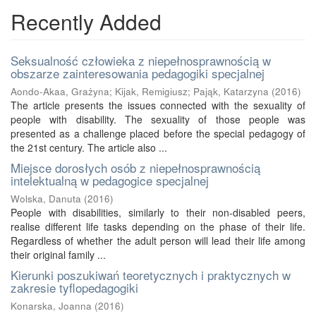
Recently Added
Seksualność człowieka z niepełnosprawnością w
obszarze zainteresowania pedagogiki specjalnej
Aondo-Akaa, Grażyna
;
Kijak, Remigiusz
;
Pająk, Katarzyna
(
2016
)
The article presents the issues connected with the sexuality of
people with disability. The sexuality of those people was
presented as a challenge placed before the special pedagogy of
the 21st century. The article also ...
Miejsce dorosłych osób z niepełnosprawnością
intelektualną w pedagogice specjalnej
Wolska, Danuta
(
2016
)
People with disabilities, similarly to their non-disabled peers,
realise different life tasks depending on the phase of their life.
Regardless of whether the adult person will lead their life among
their original family ...
Kierunki poszukiwań teoretycznych i praktycznych w
zakresie tyflopedagogiki
Konarska, Joanna
(
2016
)