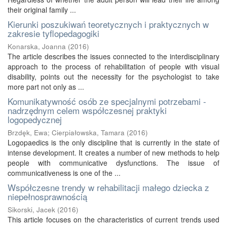
their original family ...
Kierunki poszukiwań teoretycznych i praktycznych w
zakresie tyflopedagogiki
Konarska, Joanna
(
2016
)
The article describes the issues connected to the interdisciplinary
approach to the process of rehabilitation of people with visual
disability, points out the necessity for the psychologist to take
more part not only as ...
Komunikatywność osób ze specjalnymi potrzebami -
nadrzędnym celem współczesnej praktyki
logopedycznej
Brzdęk, Ewa
;
Cierpiałowska, Tamara
(
2016
)
Logopaedics is the only discipline that is currently in the state of
intense development. It creates a number of new methods to help
people with communicative dysfunctions. The issue of
communicativeness is one of the ...
Współczesne trendy w rehabilitacji małego dziecka z
niepełnosprawnością
Sikorski, Jacek
(
2016
)
This article focuses on the characteristics of current trends used