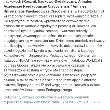
naukowych
(Rocznik Naukowo-Dydaktyczny, Annales
Academiae Paedagogicae Cracoviensis / Annales
Universitatis Paedagogicae Cracoviensis)
w Repozytorium UP
wraz z opracowaniem części czasopism wydawanych przez UP.
Do repozytorium zostaną wprowadzone cyfrowe wersje
czasopism w wariancie zgodnym z postacią drukowaną, dla
poszczególnych artykułów zostaną utworzone rekordy
analityczne, zawierające odnośniki do ich pełnych tekstów
znajdujących się w repozytorium. Dzięki temu dorobek badawczy i
publikacyjny pracowników naukowych, doktorantów i studentów
uczelni będzie możliwy do wyszukania nie tylko w katalogu
komputerowym Uniwersytetu Pedagogicznego i Centralnym
Katalogu NUKAT, ale również w światowym katalogu WorldCat i
poprzez Google. Wszystkie opracowywane czasopisma
zamieszczone zostaną w trybie otwartego dostępu.
(Z)realizowany projekt jest kontynuacją wcześniej podjętych
działań, a także zakłada dalsze prace rozwijające platformę
cyfrową Repozytorium UP pod względem naukowych publikacji
pracowników Uniwersytetu Pedagogicznego.
Dokumenty cyfrowe opublikowane w ramach programu
"Społeczna Odpowiedzialność Nauki" - SONB/SP/465103/2020