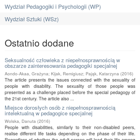
Wydział Pedagogiki i Psychologii (WP)
Wydział Sztuki (WSz)
Ostatnio dodane
Seksualność człowieka z niepełnosprawnością w
obszarze zainteresowania pedagogiki specjalnej
Aondo-Akaa, Grażyna
;
Kijak, Remigiusz
;
Pająk, Katarzyna
(
2016
)
The article presents the issues connected with the sexuality of
people with disability. The sexuality of those people was
presented as a challenge placed before the special pedagogy of
the 21st century. The article also ...
Miejsce dorosłych osób z niepełnosprawnością
intelektualną w pedagogice specjalnej
Wolska, Danuta
(
2016
)
People with disabilities, similarly to their non-disabled peers,
realise different life tasks depending on the phase of their life.
Regardless of whether the adult person will lead their life among