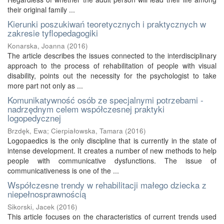
their original family ...
Kierunki poszukiwań teoretycznych i praktycznych w
zakresie tyflopedagogiki
Konarska, Joanna
(
2016
)
The article describes the issues connected to the interdisciplinary
approach to the process of rehabilitation of people with visual
disability, points out the necessity for the psychologist to take
more part not only as ...
Komunikatywność osób ze specjalnymi potrzebami -
nadrzędnym celem współczesnej praktyki
logopedycznej
Brzdęk, Ewa
;
Cierpiałowska, Tamara
(
2016
)
Logopaedics is the only discipline that is currently in the state of
intense development. It creates a number of new methods to help
people with communicative dysfunctions. The issue of
communicativeness is one of the ...
Współczesne trendy w rehabilitacji małego dziecka z
niepełnosprawnością
Sikorski, Jacek
(
2016
)
This article focuses on the characteristics of current trends used