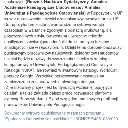
naukowych
(Rocznik Naukowo-Dydaktyczny, Annales
Academiae Paedagogicae Cracoviensis / Annales
Universitatis Paedagogicae Cracoviensis)
w Repozytorium UP
wraz z opracowaniem części czasopism wydawanych przez UP.
Do repozytorium zostaną wprowadzone cyfrowe wersje
czasopism w wariancie zgodnym z postacią drukowaną, dla
poszczególnych artykułów zostaną utworzone rekordy
analityczne, zawierające odnośniki do ich pełnych tekstów
znajdujących się w repozytorium. Dzięki temu dorobek badawczy i
publikacyjny pracowników naukowych, doktorantów i studentów
uczelni będzie możliwy do wyszukania nie tylko w katalogu
komputerowym Uniwersytetu Pedagogicznego i Centralnym
Katalogu NUKAT, ale również w światowym katalogu WorldCat i
poprzez Google. Wszystkie opracowywane czasopisma
zamieszczone zostaną w trybie otwartego dostępu.
(Z)realizowany projekt jest kontynuacją wcześniej podjętych
działań, a także zakłada dalsze prace rozwijające platformę
cyfrową Repozytorium UP pod względem naukowych publikacji
pracowników Uniwersytetu Pedagogicznego.
Dokumenty cyfrowe opublikowane w ramach programu
"Społeczna Odpowiedzialność Nauki" - SONB/SP/465103/2020