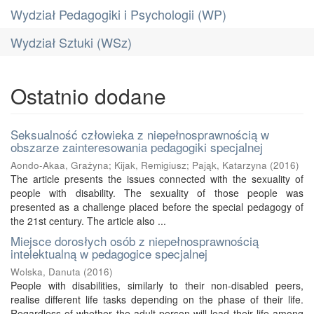
Wydział Pedagogiki i Psychologii (WP)
Wydział Sztuki (WSz)
Ostatnio dodane
Seksualność człowieka z niepełnosprawnością w
obszarze zainteresowania pedagogiki specjalnej
Aondo-Akaa, Grażyna
;
Kijak, Remigiusz
;
Pająk, Katarzyna
(
2016
)
The article presents the issues connected with the sexuality of
people with disability. The sexuality of those people was
presented as a challenge placed before the special pedagogy of
the 21st century. The article also ...
Miejsce dorosłych osób z niepełnosprawnością
intelektualną w pedagogice specjalnej
Wolska, Danuta
(
2016
)
People with disabilities, similarly to their non-disabled peers,
realise different life tasks depending on the phase of their life.
Regardless of whether the adult person will lead their life among