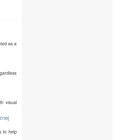
nted as a
egardless
th visual
znej
s to help