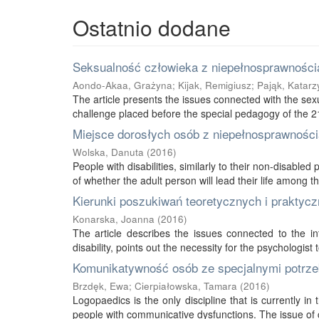
Ostatnio dodane
Seksualność człowieka z niepełnosprawnością
Aondo-Akaa, Grażyna
;
Kijak, Remigiusz
;
Pająk, Katarz
The article presents the issues connected with the sexu
challenge placed before the special pedagogy of the 21s
Miejsce dorosłych osób z niepełnosprawnością
Wolska, Danuta
(
2016
)
People with disabilities, similarly to their non-disabled
of whether the adult person will lead their life among thei
Kierunki poszukiwań teoretycznych i praktycz
Konarska, Joanna
(
2016
)
The article describes the issues connected to the int
disability, points out the necessity for the psychologist 
Komunikatywność osób ze specjalnymi potrze
Brzdęk, Ewa
;
Cierpiałowska, Tamara
(
2016
)
Logopaedics is the only discipline that is currently 
people with communicative dysfunctions. The issue of 