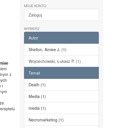
MOJE KONTO
Zaloguj
WYBIERZ
Autor
Shelton, Amiee J. (1)
Wojciechowski, Łukasz P. (1)
miae
niem
Temat
dnym z
nych
Death (1)
 i
lnym
Media (1)
kże
media (1)
ersytetu
Necromarketing (1)