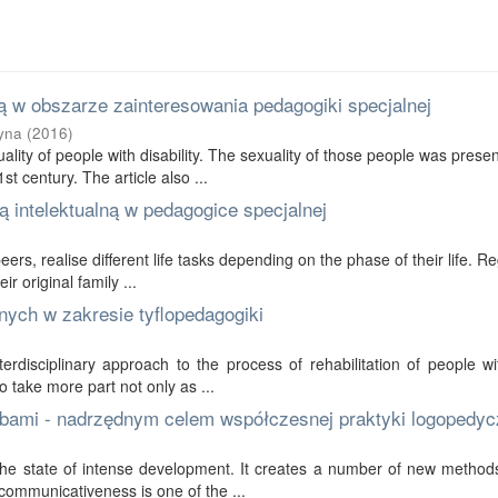
 w obszarze zainteresowania pedagogiki specjalnej
yna
(
2016
)
ality of people with disability. The sexuality of those people was prese
t century. The article also ...
 intelektualną w pedagogice specjalnej
 peers, realise different life tasks depending on the phase of their life. R
r original family ...
nych w zakresie tyflopedagogiki
erdisciplinary approach to the process of rehabilitation of people wi
to take more part not only as ...
bami - nadrzędnym celem współczesnej praktyki logopedyc
in the state of intense development. It creates a number of new method
communicativeness is one of the ...