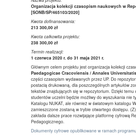
Nazwa projektu:
Organizacja kolekcji czasopism naukowych w Rep
[SONB/SP/465103/2020]
Kwota dofinansowania:
213 300,00 zł
Kwota całkowita projektu:
238 300,00 zł
Termin realizacji:
1 czerwca 2020 r. do 31 maja 2021 r.
Głównym celem projektu jest organizacja kolekcji cz
Paedagogicae Cracoviensis / Annales Universitati
części czasopism wydawanych przez UP. Do repozyto
postacią drukowaną, dla poszczególnych artykułów zos
tekstów znajdujących się w repozytorium. Dzięki temu
studentów uczelni będzie możliwy do wyszukania nie 
Katalogu NUKAT, ale również w światowym katalogu W
zamieszczone zostaną w trybie otwartego dostępu. (Z)r
zakłada dalsze prace rozwijające platformę cyfrową 
Pedagogicznego.
Dokumenty cyfrowe opublikowane w ramach programu