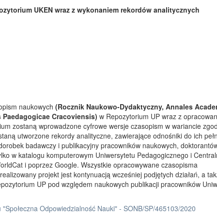
ozytorium UKEN wraz z wykonaniem rekordów analitycznych
asopism naukowych
(Rocznik Naukowo-Dydaktyczny, Annales Acade
s Paedagogicae Cracoviensis)
w Repozytorium UP wraz z opracowa
rium zostaną wprowadzone cyfrowe wersje czasopism w wariancie zgo
taną utworzone rekordy analityczne, zawierające odnośniki do ich peł
 dorobek badawczy i publikacyjny pracowników naukowych, doktorantów
tylko w katalogu komputerowym Uniwersytetu Pedagogicznego i Centra
orldCat i poprzez Google. Wszystkie opracowywane czasopisma
ealizowany projekt jest kontynuacją wcześniej podjętych działań, a ta
Repozytorium UP pod względem naukowych publikacji pracowników Uniw
 "Społeczna Odpowiedzialność Nauki" - SONB/SP/465103/2020