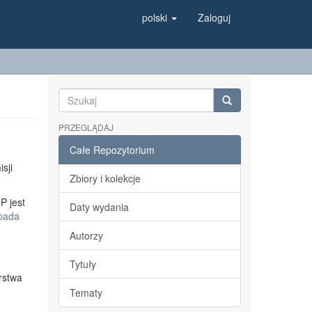
polski
Zaloguj
PRZEGLĄDAJ
Całe Repozytorium
sji
Zbiory i kolekcje
P jest
Daty wydania
opada
Autorzy
Tytuły
rstwa
Tematy