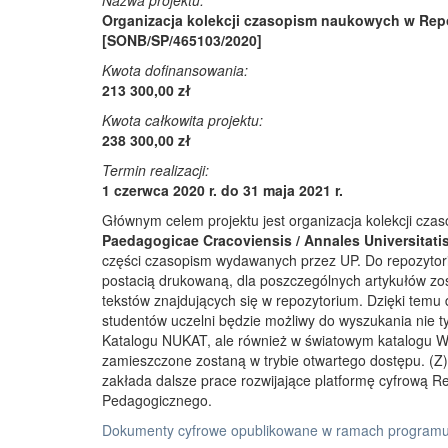
Nazwa projektu:
Organizacja kolekcji czasopism naukowych w Rep
[SONB/SP/465103/2020]
Kwota dofinansowania:
213 300,00 zł
Kwota całkowita projektu:
238 300,00 zł
Termin realizacji:
1 czerwca 2020 r. do 31 maja 2021 r.
Głównym celem projektu jest organizacja kolekcji cz
Paedagogicae Cracoviensis / Annales Universitati
części czasopism wydawanych przez UP. Do repozyto
postacią drukowaną, dla poszczególnych artykułów zos
tekstów znajdujących się w repozytorium. Dzięki temu
studentów uczelni będzie możliwy do wyszukania nie 
Katalogu NUKAT, ale również w światowym katalogu W
zamieszczone zostaną w trybie otwartego dostępu. (Z)r
zakłada dalsze prace rozwijające platformę cyfrową 
Pedagogicznego.
Dokumenty cyfrowe opublikowane w ramach programu