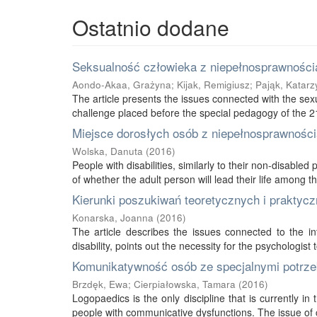
Ostatnio dodane
Seksualność człowieka z niepełnosprawnością
Aondo-Akaa, Grażyna
;
Kijak, Remigiusz
;
Pająk, Katarz
The article presents the issues connected with the sexu
challenge placed before the special pedagogy of the 21s
Miejsce dorosłych osób z niepełnosprawnością
Wolska, Danuta
(
2016
)
People with disabilities, similarly to their non-disabled
of whether the adult person will lead their life among thei
Kierunki poszukiwań teoretycznych i praktycz
Konarska, Joanna
(
2016
)
The article describes the issues connected to the int
disability, points out the necessity for the psychologist 
Komunikatywność osób ze specjalnymi potrze
Brzdęk, Ewa
;
Cierpiałowska, Tamara
(
2016
)
Logopaedics is the only discipline that is currently 
people with communicative dysfunctions. The issue of 