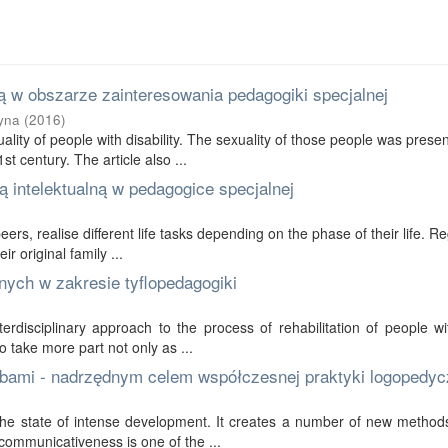
 w obszarze zainteresowania pedagogiki specjalnej
yna
(
2016
)
ality of people with disability. The sexuality of those people was prese
t century. The article also ...
 intelektualną w pedagogice specjalnej
 peers, realise different life tasks depending on the phase of their life. R
r original family ...
nych w zakresie tyflopedagogiki
erdisciplinary approach to the process of rehabilitation of people wi
to take more part not only as ...
bami - nadrzędnym celem współczesnej praktyki logopedyc
in the state of intense development. It creates a number of new method
communicativeness is one of the ...