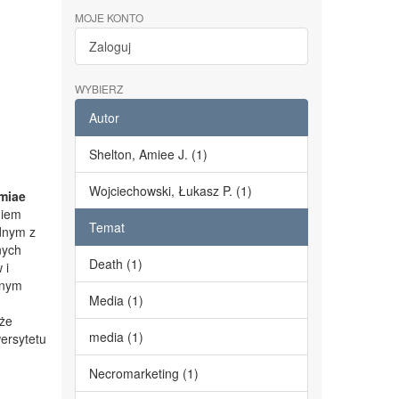
MOJE KONTO
Zaloguj
WYBIERZ
Autor
Shelton, Amiee J. (1)
Wojciechowski, Łukasz P. (1)
miae
niem
Temat
dnym z
nych
Death (1)
 i
lnym
Media (1)
kże
media (1)
ersytetu
Necromarketing (1)