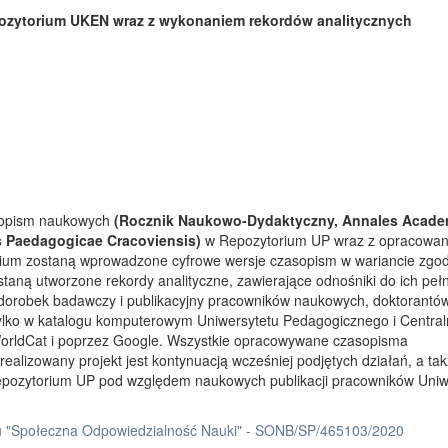
ozytorium UKEN wraz z wykonaniem rekordów analitycznych
asopism naukowych
(Rocznik Naukowo-Dydaktyczny, Annales Acade
s Paedagogicae Cracoviensis)
w Repozytorium UP wraz z opracowa
rium zostaną wprowadzone cyfrowe wersje czasopism w wariancie zgo
taną utworzone rekordy analityczne, zawierające odnośniki do ich peł
 dorobek badawczy i publikacyjny pracowników naukowych, doktorantów
tylko w katalogu komputerowym Uniwersytetu Pedagogicznego i Centra
orldCat i poprzez Google. Wszystkie opracowywane czasopisma
ealizowany projekt jest kontynuacją wcześniej podjętych działań, a ta
Repozytorium UP pod względem naukowych publikacji pracowników Uniw
 "Społeczna Odpowiedzialność Nauki" - SONB/SP/465103/2020