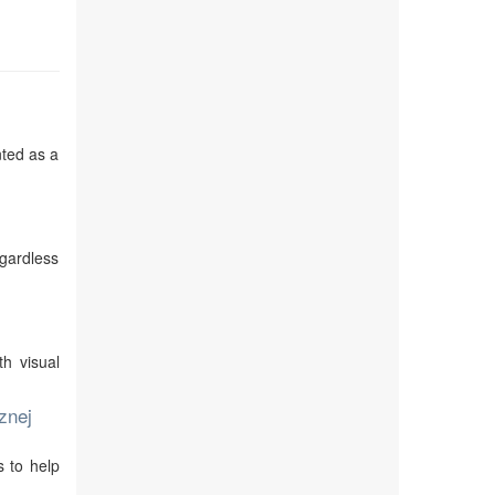
nted as a
egardless
th visual
znej
s to help