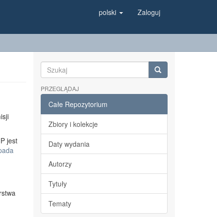
polski
Zaloguj
PRZEGLĄDAJ
Całe Repozytorium
sji
Zbiory i kolekcje
P jest
Daty wydania
opada
Autorzy
Tytuły
rstwa
Tematy