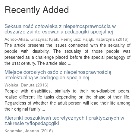
Recently Added
Seksualność człowieka z niepełnosprawnością w
obszarze zainteresowania pedagogiki specjalnej
Aondo-Akaa, Grażyna
;
Kijak, Remigiusz
;
Pająk, Katarzyna
(
2016
)
The article presents the issues connected with the sexuality of
people with disability. The sexuality of those people was
presented as a challenge placed before the special pedagogy of
the 21st century. The article also ...
Miejsce dorosłych osób z niepełnosprawnością
intelektualną w pedagogice specjalnej
Wolska, Danuta
(
2016
)
People with disabilities, similarly to their non-disabled peers,
realise different life tasks depending on the phase of their life.
Regardless of whether the adult person will lead their life among
their original family ...
Kierunki poszukiwań teoretycznych i praktycznych w
zakresie tyflopedagogiki
Konarska, Joanna
(
2016
)