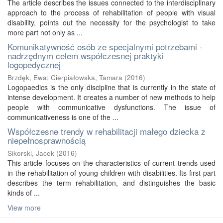
The article describes the issues connected to the interdisciplinary
approach to the process of rehabilitation of people with visual
disability, points out the necessity for the psychologist to take
more part not only as ...
Komunikatywność osób ze specjalnymi potrzebami -
nadrzędnym celem współczesnej praktyki
logopedycznej
Brzdęk, Ewa
;
Cierpiałowska, Tamara
(
2016
)
Logopaedics is the only discipline that is currently in the state of
intense development. It creates a number of new methods to help
people with communicative dysfunctions. The issue of
communicativeness is one of the ...
Współczesne trendy w rehabilitacji małego dziecka z
niepełnosprawnością
Sikorski, Jacek
(
2016
)
This article focuses on the characteristics of current trends used
in the rehabilitation of young children with disabilities. Its first part
describes the term rehabilitation, and distinguishes the basic
kinds of ...
View more