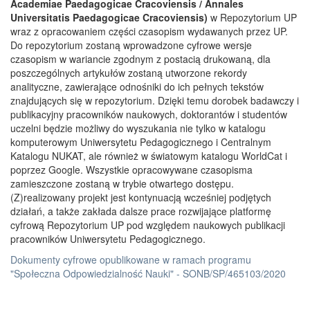
Academiae Paedagogicae Cracoviensis / Annales
Universitatis Paedagogicae Cracoviensis)
w Repozytorium UP
wraz z opracowaniem części czasopism wydawanych przez UP.
Do repozytorium zostaną wprowadzone cyfrowe wersje
czasopism w wariancie zgodnym z postacią drukowaną, dla
poszczególnych artykułów zostaną utworzone rekordy
analityczne, zawierające odnośniki do ich pełnych tekstów
znajdujących się w repozytorium. Dzięki temu dorobek badawczy i
publikacyjny pracowników naukowych, doktorantów i studentów
uczelni będzie możliwy do wyszukania nie tylko w katalogu
komputerowym Uniwersytetu Pedagogicznego i Centralnym
Katalogu NUKAT, ale również w światowym katalogu WorldCat i
poprzez Google. Wszystkie opracowywane czasopisma
zamieszczone zostaną w trybie otwartego dostępu.
(Z)realizowany projekt jest kontynuacją wcześniej podjętych
działań, a także zakłada dalsze prace rozwijające platformę
cyfrową Repozytorium UP pod względem naukowych publikacji
pracowników Uniwersytetu Pedagogicznego.
Dokumenty cyfrowe opublikowane w ramach programu
"Społeczna Odpowiedzialność Nauki" - SONB/SP/465103/2020