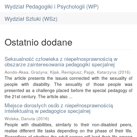
Wydział Pedagogiki i Psychologii (WP)
Wydział Sztuki (WSz)
Ostatnio dodane
Seksualność człowieka z niepełnosprawnością w
obszarze zainteresowania pedagogiki specjalnej
Aondo-Akaa, Grażyna
;
Kijak, Remigiusz
;
Pająk, Katarzyna
(
2016
)
The article presents the issues connected with the sexuality of
people with disability. The sexuality of those people was
presented as a challenge placed before the special pedagogy of
the 21st century. The article also ...
Miejsce dorosłych osób z niepełnosprawnością
intelektualną w pedagogice specjalnej
Wolska, Danuta
(
2016
)
People with disabilities, similarly to their non-disabled peers,
realise different life tasks depending on the phase of their life.
Regardless of whether the adult person will lead their life among