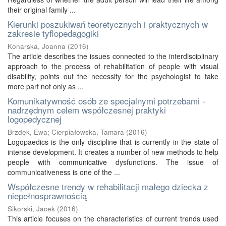
their original family ...
Kierunki poszukiwań teoretycznych i praktycznych w
zakresie tyflopedagogiki
Konarska, Joanna
(
2016
)
The article describes the issues connected to the interdisciplinary
approach to the process of rehabilitation of people with visual
disability, points out the necessity for the psychologist to take
more part not only as ...
Komunikatywność osób ze specjalnymi potrzebami -
nadrzędnym celem współczesnej praktyki
logopedycznej
Brzdęk, Ewa
;
Cierpiałowska, Tamara
(
2016
)
Logopaedics is the only discipline that is currently in the state of
intense development. It creates a number of new methods to help
people with communicative dysfunctions. The issue of
communicativeness is one of the ...
Współczesne trendy w rehabilitacji małego dziecka z
niepełnosprawnością
Sikorski, Jacek
(
2016
)
This article focuses on the characteristics of current trends used