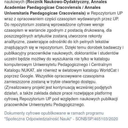
naukowych
(Rocznik Naukowo-Dydaktyczny, Annales
Academiae Paedagogicae Cracoviensis / Annales
Universitatis Paedagogicae Cracoviensis)
w Repozytorium UP
wraz z opracowaniem części czasopism wydawanych przez UP.
Do repozytorium zostaną wprowadzone cyfrowe wersje
czasopism w wariancie zgodnym z postacią drukowaną, dla
poszczególnych artykułów zostaną utworzone rekordy
analityczne, zawierające odnośniki do ich pełnych tekstów
znajdujących się w repozytorium. Dzięki temu dorobek badawczy i
publikacyjny pracowników naukowych, doktorantów i studentów
uczelni będzie możliwy do wyszukania nie tylko w katalogu
komputerowym Uniwersytetu Pedagogicznego i Centralnym
Katalogu NUKAT, ale również w światowym katalogu WorldCat i
poprzez Google. Wszystkie opracowywane czasopisma
zamieszczone zostaną w trybie otwartego dostępu.
(Z)realizowany projekt jest kontynuacją wcześniej podjętych
działań, a także zakłada dalsze prace rozwijające platformę
cyfrową Repozytorium UP pod względem naukowych publikacji
pracowników Uniwersytetu Pedagogicznego.
Dokumenty cyfrowe opublikowane w ramach programu
"Społeczna Odpowiedzialność Nauki" - SONB/SP/465103/2020