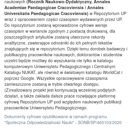
naukowych
(Rocznik Naukowo-Dydaktyczny, Annales
Academiae Paedagogicae Cracoviensis / Annales
Universitatis Paedagogicae Cracoviensis)
w Repozytorium UP
wraz z opracowaniem części czasopism wydawanych przez UP.
Do repozytorium zostaną wprowadzone cyfrowe wersje
czasopism w wariancie zgodnym z postacią drukowaną, dla
poszczególnych artykułów zostaną utworzone rekordy
analityczne, zawierające odnośniki do ich pełnych tekstów
znajdujących się w repozytorium. Dzięki temu dorobek badawczy i
publikacyjny pracowników naukowych, doktorantów i studentów
uczelni będzie możliwy do wyszukania nie tylko w katalogu
komputerowym Uniwersytetu Pedagogicznego i Centralnym
Katalogu NUKAT, ale również w światowym katalogu WorldCat i
poprzez Google. Wszystkie opracowywane czasopisma
zamieszczone zostaną w trybie otwartego dostępu.
(Z)realizowany projekt jest kontynuacją wcześniej podjętych
działań, a także zakłada dalsze prace rozwijające platformę
cyfrową Repozytorium UP pod względem naukowych publikacji
pracowników Uniwersytetu Pedagogicznego.
Dokumenty cyfrowe opublikowane w ramach programu
"Społeczna Odpowiedzialność Nauki" - SONB/SP/465103/2020