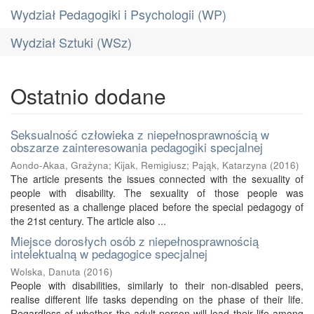
Wydział Pedagogiki i Psychologii (WP)
Wydział Sztuki (WSz)
Ostatnio dodane
Seksualność człowieka z niepełnosprawnością w
obszarze zainteresowania pedagogiki specjalnej
Aondo-Akaa, Grażyna
;
Kijak, Remigiusz
;
Pająk, Katarzyna
(
2016
)
The article presents the issues connected with the sexuality of
people with disability. The sexuality of those people was
presented as a challenge placed before the special pedagogy of
the 21st century. The article also ...
Miejsce dorosłych osób z niepełnosprawnością
intelektualną w pedagogice specjalnej
Wolska, Danuta
(
2016
)
People with disabilities, similarly to their non-disabled peers,
realise different life tasks depending on the phase of their life.
Regardless of whether the adult person will lead their life among