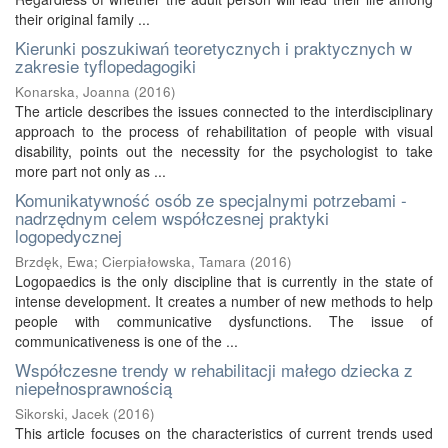
their original family ...
Kierunki poszukiwań teoretycznych i praktycznych w
zakresie tyflopedagogiki
Konarska, Joanna
(
2016
)
The article describes the issues connected to the interdisciplinary
approach to the process of rehabilitation of people with visual
disability, points out the necessity for the psychologist to take
more part not only as ...
Komunikatywność osób ze specjalnymi potrzebami -
nadrzędnym celem współczesnej praktyki
logopedycznej
Brzdęk, Ewa
;
Cierpiałowska, Tamara
(
2016
)
Logopaedics is the only discipline that is currently in the state of
intense development. It creates a number of new methods to help
people with communicative dysfunctions. The issue of
communicativeness is one of the ...
Współczesne trendy w rehabilitacji małego dziecka z
niepełnosprawnością
Sikorski, Jacek
(
2016
)
This article focuses on the characteristics of current trends used