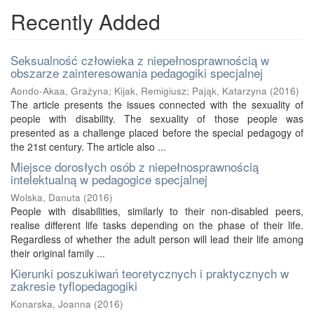
Recently Added
Seksualność człowieka z niepełnosprawnością w
obszarze zainteresowania pedagogiki specjalnej
Aondo-Akaa, Grażyna
;
Kijak, Remigiusz
;
Pająk, Katarzyna
(
2016
)
The article presents the issues connected with the sexuality of
people with disability. The sexuality of those people was
presented as a challenge placed before the special pedagogy of
the 21st century. The article also ...
Miejsce dorosłych osób z niepełnosprawnością
intelektualną w pedagogice specjalnej
Wolska, Danuta
(
2016
)
People with disabilities, similarly to their non-disabled peers,
realise different life tasks depending on the phase of their life.
Regardless of whether the adult person will lead their life among
their original family ...
Kierunki poszukiwań teoretycznych i praktycznych w
zakresie tyflopedagogiki
Konarska, Joanna
(
2016
)