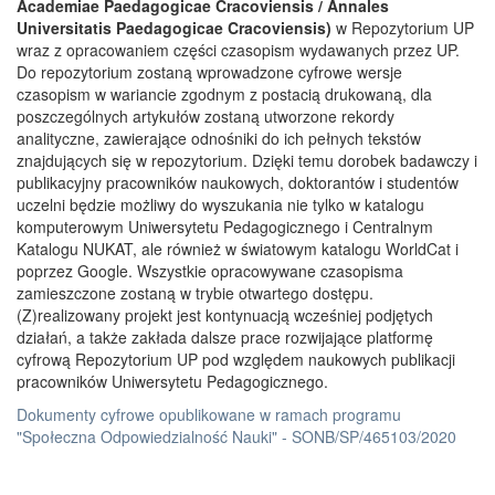
Academiae Paedagogicae Cracoviensis / Annales
Universitatis Paedagogicae Cracoviensis)
w Repozytorium UP
wraz z opracowaniem części czasopism wydawanych przez UP.
Do repozytorium zostaną wprowadzone cyfrowe wersje
czasopism w wariancie zgodnym z postacią drukowaną, dla
poszczególnych artykułów zostaną utworzone rekordy
analityczne, zawierające odnośniki do ich pełnych tekstów
znajdujących się w repozytorium. Dzięki temu dorobek badawczy i
publikacyjny pracowników naukowych, doktorantów i studentów
uczelni będzie możliwy do wyszukania nie tylko w katalogu
komputerowym Uniwersytetu Pedagogicznego i Centralnym
Katalogu NUKAT, ale również w światowym katalogu WorldCat i
poprzez Google. Wszystkie opracowywane czasopisma
zamieszczone zostaną w trybie otwartego dostępu.
(Z)realizowany projekt jest kontynuacją wcześniej podjętych
działań, a także zakłada dalsze prace rozwijające platformę
cyfrową Repozytorium UP pod względem naukowych publikacji
pracowników Uniwersytetu Pedagogicznego.
Dokumenty cyfrowe opublikowane w ramach programu
"Społeczna Odpowiedzialność Nauki" - SONB/SP/465103/2020