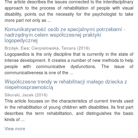
The article describes the issues connected to the interdisciplinary
approach to the process of rehabilitation of people with visual
disability, points out the necessity for the psychologist to take
more part not only as ...
Komunikatywność osób ze specjalnymi potrzebami -
nadrzędnym celem współczesnej praktyki
logopedycznej
Brzdęk, Ewa
;
Cierpiałowska, Tamara
(
2016
)
Logopaedics is the only discipline that is currently in the state of
intense development. It creates a number of new methods to help
people with communicative dysfunctions. The issue of
communicativeness is one of the ...
Współczesne trendy w rehabilitacji małego dziecka z
niepełnosprawnością
Sikorski, Jacek
(
2016
)
This article focuses on the characteristics of current trends used
in the rehabilitation of young children with disabilities. Its first part
describes the term rehabilitation, and distinguishes the basic
kinds of ...
View more