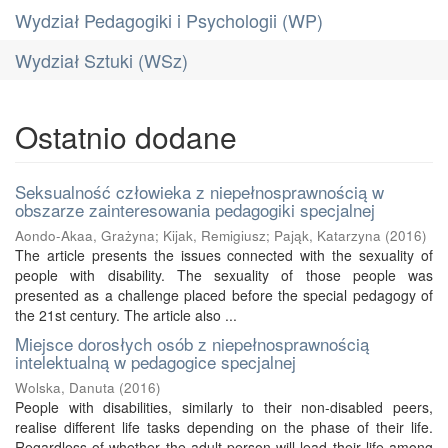
Wydział Pedagogiki i Psychologii (WP)
Wydział Sztuki (WSz)
Ostatnio dodane
Seksualność człowieka z niepełnosprawnością w
obszarze zainteresowania pedagogiki specjalnej
Aondo-Akaa, Grażyna
;
Kijak, Remigiusz
;
Pająk, Katarzyna
(
2016
)
The article presents the issues connected with the sexuality of
people with disability. The sexuality of those people was
presented as a challenge placed before the special pedagogy of
the 21st century. The article also ...
Miejsce dorosłych osób z niepełnosprawnością
intelektualną w pedagogice specjalnej
Wolska, Danuta
(
2016
)
People with disabilities, similarly to their non-disabled peers,
realise different life tasks depending on the phase of their life.
Regardless of whether the adult person will lead their life among