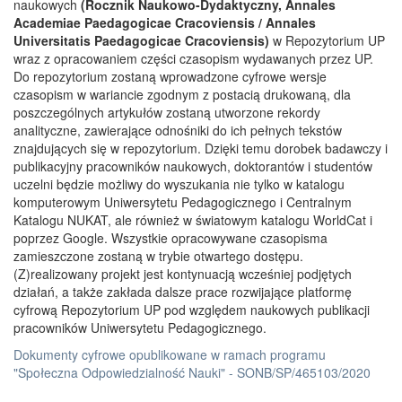
naukowych
(Rocznik Naukowo-Dydaktyczny, Annales
Academiae Paedagogicae Cracoviensis / Annales
Universitatis Paedagogicae Cracoviensis)
w Repozytorium UP
wraz z opracowaniem części czasopism wydawanych przez UP.
Do repozytorium zostaną wprowadzone cyfrowe wersje
czasopism w wariancie zgodnym z postacią drukowaną, dla
poszczególnych artykułów zostaną utworzone rekordy
analityczne, zawierające odnośniki do ich pełnych tekstów
znajdujących się w repozytorium. Dzięki temu dorobek badawczy i
publikacyjny pracowników naukowych, doktorantów i studentów
uczelni będzie możliwy do wyszukania nie tylko w katalogu
komputerowym Uniwersytetu Pedagogicznego i Centralnym
Katalogu NUKAT, ale również w światowym katalogu WorldCat i
poprzez Google. Wszystkie opracowywane czasopisma
zamieszczone zostaną w trybie otwartego dostępu.
(Z)realizowany projekt jest kontynuacją wcześniej podjętych
działań, a także zakłada dalsze prace rozwijające platformę
cyfrową Repozytorium UP pod względem naukowych publikacji
pracowników Uniwersytetu Pedagogicznego.
Dokumenty cyfrowe opublikowane w ramach programu
"Społeczna Odpowiedzialność Nauki" - SONB/SP/465103/2020