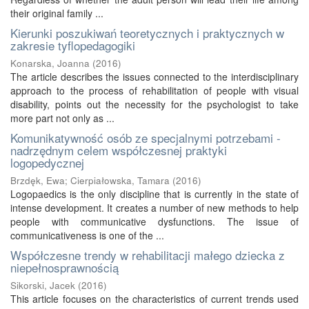
their original family ...
Kierunki poszukiwań teoretycznych i praktycznych w
zakresie tyflopedagogiki
Konarska, Joanna
(
2016
)
The article describes the issues connected to the interdisciplinary
approach to the process of rehabilitation of people with visual
disability, points out the necessity for the psychologist to take
more part not only as ...
Komunikatywność osób ze specjalnymi potrzebami -
nadrzędnym celem współczesnej praktyki
logopedycznej
Brzdęk, Ewa
;
Cierpiałowska, Tamara
(
2016
)
Logopaedics is the only discipline that is currently in the state of
intense development. It creates a number of new methods to help
people with communicative dysfunctions. The issue of
communicativeness is one of the ...
Współczesne trendy w rehabilitacji małego dziecka z
niepełnosprawnością
Sikorski, Jacek
(
2016
)
This article focuses on the characteristics of current trends used