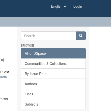
English
Login
BROWSE
All of DSpace
sji
Communities & Collections
P jest
By Issue Date
opada
Authors
Titles
rstwa
Subjects