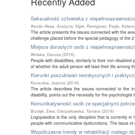
Recently Added
Seksualność człowieka z niepełnosprawnością
Aondo-Akaa, Grażyna
;
Kijak, Remigiusz
;
Pająk, Katarz
The article presents the issues connected with the sexu
challenge placed before the special pedagogy of the 21s
Miejsce dorosłych osób z niepełnosprawnością
Wolska, Danuta
(
2016
)
People with disabilities, similarly to their non-disabled
of whether the adult person will lead their life among thei
Kierunki poszukiwań teoretycznych i praktycz
Konarska, Joanna
(
2016
)
The article describes the issues connected to the int
disability, points out the necessity for the psychologist 
Komunikatywność osób ze specjalnymi potrze
Brzdęk, Ewa
;
Cierpiałowska, Tamara
(
2016
)
Logopaedics is the only discipline that is currently 
people with communicative dysfunctions. The issue of 
Współczesne trendy w rehabilitacji małego d