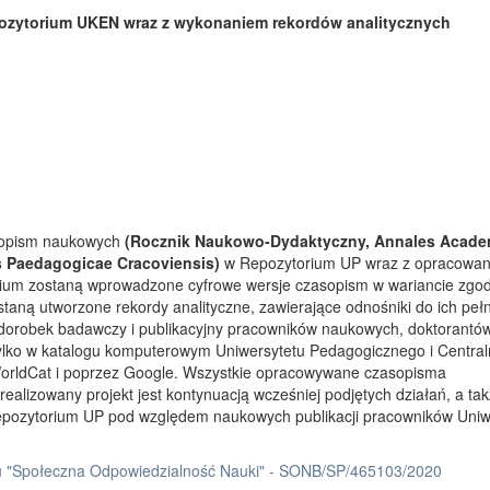
ozytorium UKEN wraz z wykonaniem rekordów analitycznych
asopism naukowych
(Rocznik Naukowo-Dydaktyczny, Annales Acade
s Paedagogicae Cracoviensis)
w Repozytorium UP wraz z opracowa
rium zostaną wprowadzone cyfrowe wersje czasopism w wariancie zgo
taną utworzone rekordy analityczne, zawierające odnośniki do ich peł
 dorobek badawczy i publikacyjny pracowników naukowych, doktorantów
tylko w katalogu komputerowym Uniwersytetu Pedagogicznego i Centra
orldCat i poprzez Google. Wszystkie opracowywane czasopisma
ealizowany projekt jest kontynuacją wcześniej podjętych działań, a ta
Repozytorium UP pod względem naukowych publikacji pracowników Uniw
 "Społeczna Odpowiedzialność Nauki" - SONB/SP/465103/2020