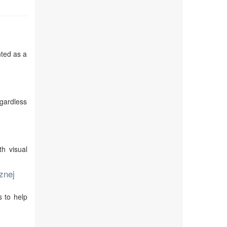
nted as a
egardless
th visual
znej
s to help