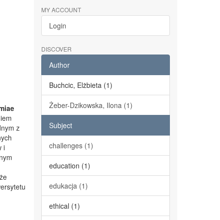
MY ACCOUNT
Login
DISCOVER
Author
Buchcic, Elżbieta (1)
Żeber-Dzikowska, Ilona (1)
miae
niem
Subject
dnym z
nych
challenges (1)
 i
lnym
education (1)
kże
edukacja (1)
ersytetu
ethical (1)