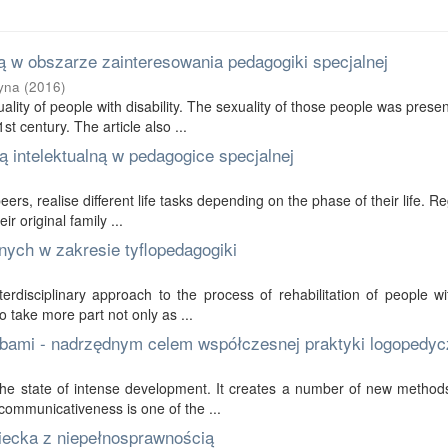
 w obszarze zainteresowania pedagogiki specjalnej
yna
(
2016
)
ality of people with disability. The sexuality of those people was prese
t century. The article also ...
 intelektualną w pedagogice specjalnej
 peers, realise different life tasks depending on the phase of their life. R
r original family ...
nych w zakresie tyflopedagogiki
erdisciplinary approach to the process of rehabilitation of people wi
to take more part not only as ...
bami - nadrzędnym celem współczesnej praktyki logopedyc
in the state of intense development. It creates a number of new method
communicativeness is one of the ...
ziecka z niepełnosprawnością