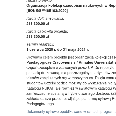
Nazwa projektu:
Organizacja kolekcji czasopism naukowych w Rep
[SONB/SP/465103/2020]
Kwota dofinansowania:
213 300,00 zł
Kwota całkowita projektu:
238 300,00 zł
Termin realizacji:
1 czerwca 2020 r. do 31 maja 2021 r.
Głównym celem projektu jest organizacja kolekcji cz
Paedagogicae Cracoviensis / Annales Universitati
części czasopism wydawanych przez UP. Do repozyto
postacią drukowaną, dla poszczególnych artykułów zos
tekstów znajdujących się w repozytorium. Dzięki temu
studentów uczelni będzie możliwy do wyszukania nie 
Katalogu NUKAT, ale również w światowym katalogu W
zamieszczone zostaną w trybie otwartego dostępu. (Z)r
zakłada dalsze prace rozwijające platformę cyfrową 
Pedagogicznego.
Dokumenty cyfrowe opublikowane w ramach programu