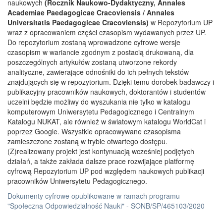
naukowych
(Rocznik Naukowo-Dydaktyczny, Annales
Academiae Paedagogicae Cracoviensis / Annales
Universitatis Paedagogicae Cracoviensis)
w Repozytorium UP
wraz z opracowaniem części czasopism wydawanych przez UP.
Do repozytorium zostaną wprowadzone cyfrowe wersje
czasopism w wariancie zgodnym z postacią drukowaną, dla
poszczególnych artykułów zostaną utworzone rekordy
analityczne, zawierające odnośniki do ich pełnych tekstów
znajdujących się w repozytorium. Dzięki temu dorobek badawczy i
publikacyjny pracowników naukowych, doktorantów i studentów
uczelni będzie możliwy do wyszukania nie tylko w katalogu
komputerowym Uniwersytetu Pedagogicznego i Centralnym
Katalogu NUKAT, ale również w światowym katalogu WorldCat i
poprzez Google. Wszystkie opracowywane czasopisma
zamieszczone zostaną w trybie otwartego dostępu.
(Z)realizowany projekt jest kontynuacją wcześniej podjętych
działań, a także zakłada dalsze prace rozwijające platformę
cyfrową Repozytorium UP pod względem naukowych publikacji
pracowników Uniwersytetu Pedagogicznego.
Dokumenty cyfrowe opublikowane w ramach programu
"Społeczna Odpowiedzialność Nauki" - SONB/SP/465103/2020