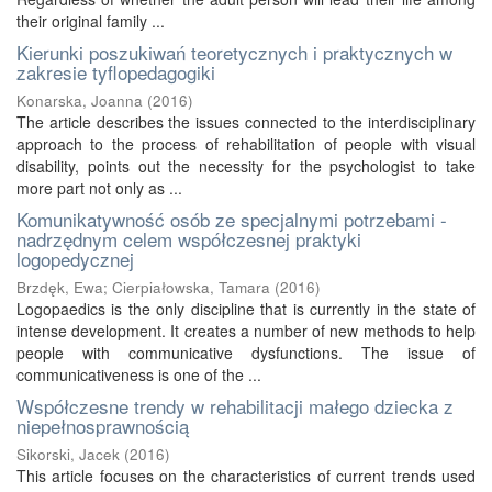
their original family ...
Kierunki poszukiwań teoretycznych i praktycznych w
zakresie tyflopedagogiki
Konarska, Joanna
(
2016
)
The article describes the issues connected to the interdisciplinary
approach to the process of rehabilitation of people with visual
disability, points out the necessity for the psychologist to take
more part not only as ...
Komunikatywność osób ze specjalnymi potrzebami -
nadrzędnym celem współczesnej praktyki
logopedycznej
Brzdęk, Ewa
;
Cierpiałowska, Tamara
(
2016
)
Logopaedics is the only discipline that is currently in the state of
intense development. It creates a number of new methods to help
people with communicative dysfunctions. The issue of
communicativeness is one of the ...
Współczesne trendy w rehabilitacji małego dziecka z
niepełnosprawnością
Sikorski, Jacek
(
2016
)
This article focuses on the characteristics of current trends used