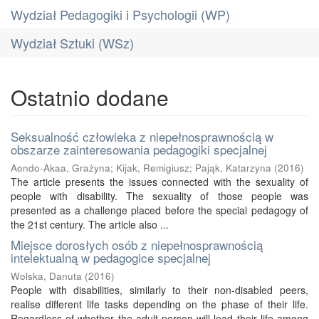
Wydział Pedagogiki i Psychologii (WP)
Wydział Sztuki (WSz)
Ostatnio dodane
Seksualność człowieka z niepełnosprawnością w
obszarze zainteresowania pedagogiki specjalnej
Aondo-Akaa, Grażyna
;
Kijak, Remigiusz
;
Pająk, Katarzyna
(
2016
)
The article presents the issues connected with the sexuality of
people with disability. The sexuality of those people was
presented as a challenge placed before the special pedagogy of
the 21st century. The article also ...
Miejsce dorosłych osób z niepełnosprawnością
intelektualną w pedagogice specjalnej
Wolska, Danuta
(
2016
)
People with disabilities, similarly to their non-disabled peers,
realise different life tasks depending on the phase of their life.
Regardless of whether the adult person will lead their life among