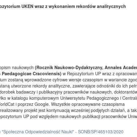
ozytorium UKEN wraz z wykonaniem rekordów analitycznych
asopism naukowych
(Rocznik Naukowo-Dydaktyczny, Annales Acade
s Paedagogicae Cracoviensis)
w Repozytorium UP wraz z opracowa
rium zostaną wprowadzone cyfrowe wersje czasopism w wariancie zgo
taną utworzone rekordy analityczne, zawierające odnośniki do ich peł
 dorobek badawczy i publikacyjny pracowników naukowych, doktorantów
tylko w katalogu komputerowym Uniwersytetu Pedagogicznego i Centra
orldCat i poprzez Google. Wszystkie opracowywane czasopisma
ealizowany projekt jest kontynuacją wcześniej podjętych działań, a ta
Repozytorium UP pod względem naukowych publikacji pracowników Uniw
 "Społeczna Odpowiedzialność Nauki" - SONB/SP/465103/2020