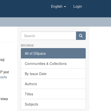
English
Login
BROWSE
All of DSpace
sji
Communities & Collections
P jest
By Issue Date
opada
Authors
Titles
rstwa
Subjects