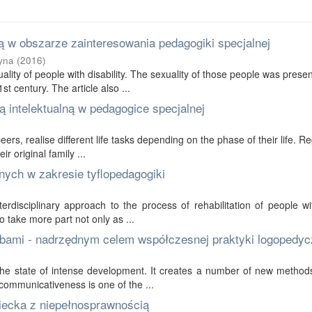
 w obszarze zainteresowania pedagogiki specjalnej
yna
(
2016
)
ality of people with disability. The sexuality of those people was prese
t century. The article also ...
 intelektualną w pedagogice specjalnej
 peers, realise different life tasks depending on the phase of their life. R
r original family ...
nych w zakresie tyflopedagogiki
erdisciplinary approach to the process of rehabilitation of people wi
to take more part not only as ...
bami - nadrzędnym celem współczesnej praktyki logopedyc
in the state of intense development. It creates a number of new method
communicativeness is one of the ...
ziecka z niepełnosprawnością