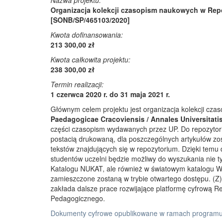
Nazwa projektu:
Organizacja kolekcji czasopism naukowych w Rep
[SONB/SP/465103/2020]
Kwota dofinansowania:
213 300,00 zł
Kwota całkowita projektu:
238 300,00 zł
Termin realizacji:
1 czerwca 2020 r. do 31 maja 2021 r.
Głównym celem projektu jest organizacja kolekcji cz
Paedagogicae Cracoviensis / Annales Universitati
części czasopism wydawanych przez UP. Do repozyto
postacią drukowaną, dla poszczególnych artykułów zos
tekstów znajdujących się w repozytorium. Dzięki temu
studentów uczelni będzie możliwy do wyszukania nie 
Katalogu NUKAT, ale również w światowym katalogu W
zamieszczone zostaną w trybie otwartego dostępu. (Z)r
zakłada dalsze prace rozwijające platformę cyfrową 
Pedagogicznego.
Dokumenty cyfrowe opublikowane w ramach programu