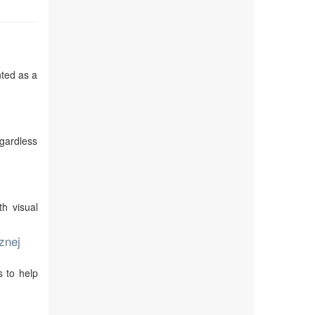
nted as a
egardless
th visual
znej
s to help