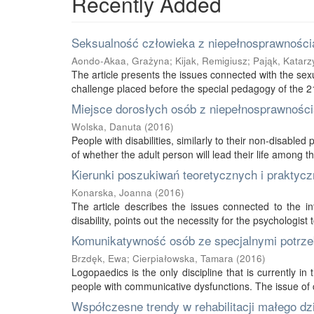
Recently Added
Seksualność człowieka z niepełnosprawnością
Aondo-Akaa, Grażyna
;
Kijak, Remigiusz
;
Pająk, Katarz
The article presents the issues connected with the sexu
challenge placed before the special pedagogy of the 21s
Miejsce dorosłych osób z niepełnosprawnością
Wolska, Danuta
(
2016
)
People with disabilities, similarly to their non-disabled
of whether the adult person will lead their life among thei
Kierunki poszukiwań teoretycznych i praktycz
Konarska, Joanna
(
2016
)
The article describes the issues connected to the int
disability, points out the necessity for the psychologist 
Komunikatywność osób ze specjalnymi potrze
Brzdęk, Ewa
;
Cierpiałowska, Tamara
(
2016
)
Logopaedics is the only discipline that is currently 
people with communicative dysfunctions. The issue of 
Współczesne trendy w rehabilitacji małego d