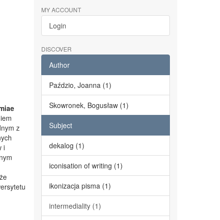
MY ACCOUNT
Login
DISCOVER
Author
Paździo, Joanna (1)
Skowronek, Bogusław (1)
miae
niem
Subject
dnym z
nych
dekalog (1)
 i
lnym
iconisation of writing (1)
kże
ikonizacja pisma (1)
ersytetu
intermediality (1)