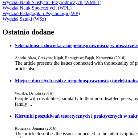
Wydział Nauk Ścisłych i Przyrodniczych (WMFT)
Wydział Nauk Społecznych (WPL)
Wydział Pedagogiki i Psychologii (WP)
Wydział Sztuki (WSz)
Ostatnio dodane
Seksualność człowieka z niepełnosprawnością w obszarze z
Aondo-Akaa, Grażyna
;
Kijak, Remigiusz
;
Pająk, Katarzyna
(
2016
)
The article presents the issues connected with the sexuality of 
article also ...
Miejsce dorosłych osób z niepełnosprawnością intelektualn
Wolska, Danuta
(
2016
)
People with disabilities, similarly to their non-disabled peers, re
family ...
Kierunki poszukiwań teoretycznych i praktycznych w zakre
Konarska, Joanna
(
2016
)
The article describes the issues connected to the interdisciplinar