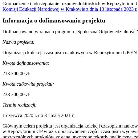
Gromadzenie i udostępnianie rozpraw doktorskich w Repozytorium
Komisji Edukacji Narodowej w Krakowie z dnia 13 listopada 2023 r.
Informacja o dofinansowaniu projektu
Dofinansowano w ramach programu
„Społeczna Odpowiedzialność N
Nazwa projektu:
Organizacja kolekcji czasopism naukowych w Repozytorium UKEN
Kwota dofinansowania:
213 300,00 zł
Kwota całkowita projektu:
238 300,00 zł
Termin realizacji:
1 czerwca 2020 r. do 31 maja 2021 r.
Głównym celem projektu jest organizacja kolekcji czasopism nauko
w Repozytorium UP wraz z opracowaniem części czasopism wydawan
poszczególnych artykułów zostaną utworzone rekordy analityczne, z