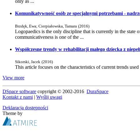
only as ...
Komunikatywność osób ze specjalnymi potrzebami - nadrz
Brzdęk, Ewa
;
Cierpiałowska, Tamara
(
2016
)
Logopaedics is the only discipline that is currently in the sta
communicativeness is one of the ...
Współczesne trendy w rehabilitacji małego dziecka z niep
Sikorski, Jacek
(
2016
)
This article focuses on the characteristics of current trends used i
View more
DSpace software
copyright © 2002-2016
DuraSpace
Kontakt z nami
|
Wyślij uwagi
Deklaracja dostępności
Theme by