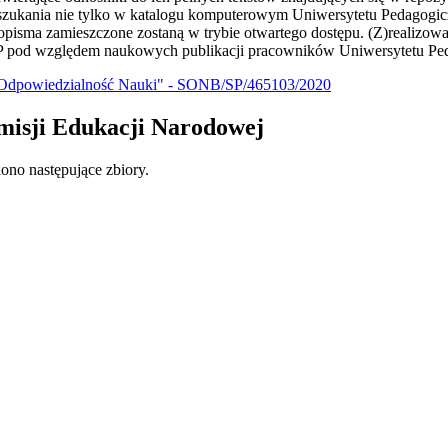
yszukania nie tylko w katalogu komputerowym Uniwersytetu Pedagog
sma zamieszczone zostaną w trybie otwartego dostępu. (Z)realizowany 
 UP pod względem naukowych publikacji pracowników Uniwersytetu Pe
 Odpowiedzialność Nauki" - SONB/SP/465103/2020
misji Edukacji Narodowej
no następujące zbiory.