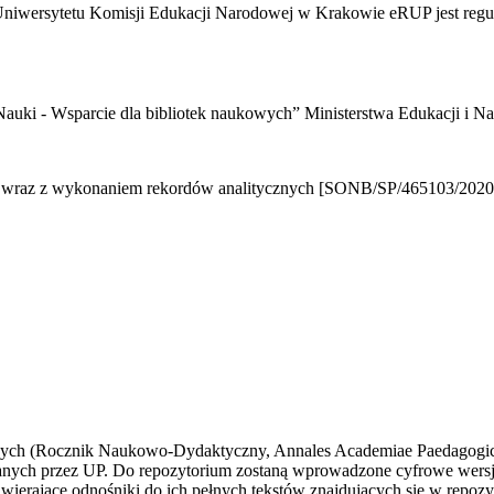
 Uniwersytetu Komisji Edukacji Narodowej w Krakowie eRUP jest re
auki - Wsparcie dla bibliotek naukowych”
Ministerstwa Edukacji i Na
 wraz z wykonaniem rekordów analitycznych [SONB/SP/465103/2020
wych
(Rocznik Naukowo-Dydaktyczny, Annales Academiae Paedagogicae 
ych przez UP. Do repozytorium zostaną wprowadzone cyfrowe wersje
awierające odnośniki do ich pełnych tekstów znajdujących się w repo