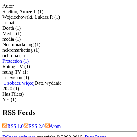
Autor
Shelton, Amiee J. (1)
Wojciechowski, Łukasz P. (1)
Temat
Death (1)
Media (1)
media (1)
Necromarketing (1)
nekromarketing (1)
ochrona (1)
Protection (1)
Rating TV (1)
rating TV (1)
Television (1)
... zobacz więcej
Data wydania
2020 (1)
Has File(s)
Yes (1)
RSS Feeds
RSS 1.0
RSS 2.0
Atom