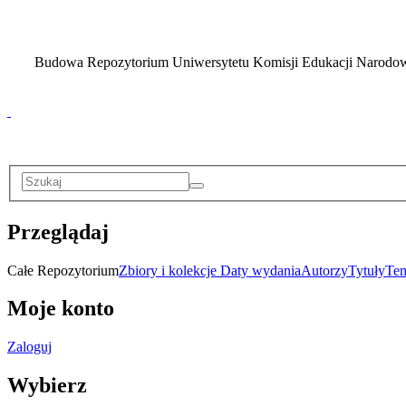
Budowa Repozytorium Uniwersytetu Komisji Edukacji Narodowej
Przeglądaj
Całe Repozytorium
Zbiory i kolekcje
Daty wydania
Autorzy
Tytuły
Te
Moje konto
Zaloguj
Wybierz