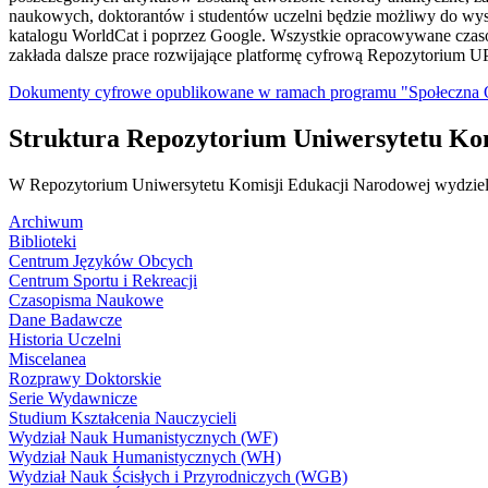
naukowych, doktorantów i studentów uczelni będzie możliwy do w
katalogu WorldCat i poprzez Google. Wszystkie opracowywane czasopi
zakłada dalsze prace rozwijające platformę cyfrową Repozytorium
Dokumenty cyfrowe opublikowane w ramach programu "Społeczna
Struktura Repozytorium Uniwersytetu Ko
W Repozytorium Uniwersytetu Komisji Edukacji Narodowej wydzielo
Archiwum
Biblioteki
Centrum Języków Obcych
Centrum Sportu i Rekreacji
Czasopisma Naukowe
Dane Badawcze
Historia Uczelni
Miscelanea
Rozprawy Doktorskie
Serie Wydawnicze
Studium Kształcenia Nauczycieli
Wydział Nauk Humanistycznych (WF)
Wydział Nauk Humanistycznych (WH)
Wydział Nauk Ścisłych i Przyrodniczych (WGB)