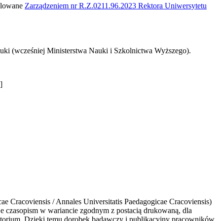
gulowane
Zarządzeniem nr R.Z.0211.96.2023 Rektora Uniwersytetu
uki (wcześniej Ministerstwa Nauki i Szkolnictwa Wyższego).
]
Cracoviensis / Annales Universitatis Paedagogicae Cracoviensis)
 czasopism w wariancie zgodnym z postacią drukowaną, dla
zytorium. Dzięki temu dorobek badawczy i publikacyjny pracowników