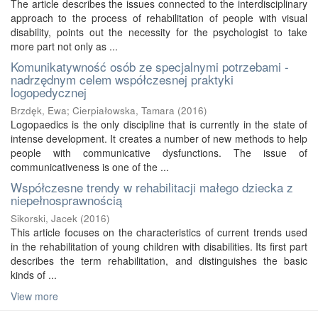
The article describes the issues connected to the interdisciplinary
approach to the process of rehabilitation of people with visual
disability, points out the necessity for the psychologist to take
more part not only as ...
Komunikatywność osób ze specjalnymi potrzebami -
nadrzędnym celem współczesnej praktyki
logopedycznej
Brzdęk, Ewa
;
Cierpiałowska, Tamara
(
2016
)
Logopaedics is the only discipline that is currently in the state of
intense development. It creates a number of new methods to help
people with communicative dysfunctions. The issue of
communicativeness is one of the ...
Współczesne trendy w rehabilitacji małego dziecka z
niepełnosprawnością
Sikorski, Jacek
(
2016
)
This article focuses on the characteristics of current trends used
in the rehabilitation of young children with disabilities. Its first part
describes the term rehabilitation, and distinguishes the basic
kinds of ...
View more