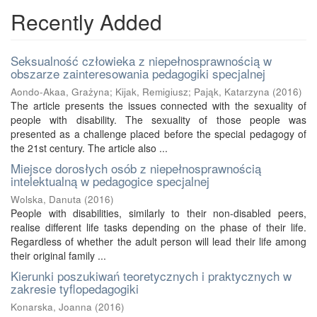
Recently Added
Seksualność człowieka z niepełnosprawnością w
obszarze zainteresowania pedagogiki specjalnej
Aondo-Akaa, Grażyna
;
Kijak, Remigiusz
;
Pająk, Katarzyna
(
2016
)
The article presents the issues connected with the sexuality of
people with disability. The sexuality of those people was
presented as a challenge placed before the special pedagogy of
the 21st century. The article also ...
Miejsce dorosłych osób z niepełnosprawnością
intelektualną w pedagogice specjalnej
Wolska, Danuta
(
2016
)
People with disabilities, similarly to their non-disabled peers,
realise different life tasks depending on the phase of their life.
Regardless of whether the adult person will lead their life among
their original family ...
Kierunki poszukiwań teoretycznych i praktycznych w
zakresie tyflopedagogiki
Konarska, Joanna
(
2016
)