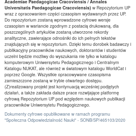
Academiae Paedagogicae Cracoviensis / Annales
Universitatis Paedagogicae Cracoviensis)
w Repozytorium UP
wraz z opracowaniem części czasopism wydawanych przez UP.
Do repozytorium zostaną wprowadzone cyfrowe wersje
czasopism w wariancie zgodnym z postacią drukowaną, dla
poszczególnych artykułów zostaną utworzone rekordy
analityczne, zawierające odnośniki do ich pełnych tekstów
znajdujących się w repozytorium. Dzięki temu dorobek badawczy i
publikacyjny pracowników naukowych, doktorantów i studentów
uczelni będzie możliwy do wyszukania nie tylko w katalogu
komputerowym Uniwersytetu Pedagogicznego i Centralnym
Katalogu NUKAT, ale również w światowym katalogu WorldCat i
poprzez Google. Wszystkie opracowywane czasopisma
zamieszczone zostaną w trybie otwartego dostępu.
(Z)realizowany projekt jest kontynuacją wcześniej podjętych
działań, a także zakłada dalsze prace rozwijające platformę
cyfrową Repozytorium UP pod względem naukowych publikacji
pracowników Uniwersytetu Pedagogicznego.
Dokumenty cyfrowe opublikowane w ramach programu
"Społeczna Odpowiedzialność Nauki" - SONB/SP/465103/2020