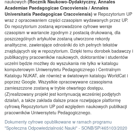
naukowych
(Rocznik Naukowo-Dydaktyczny, Annales
Academiae Paedagogicae Cracoviensis / Annales
Universitatis Paedagogicae Cracoviensis)
w Repozytorium UP
wraz z opracowaniem części czasopism wydawanych przez UP.
Do repozytorium zostaną wprowadzone cyfrowe wersje
czasopism w wariancie zgodnym z postacią drukowaną, dla
poszczególnych artykułów zostaną utworzone rekordy
analityczne, zawierające odnośniki do ich pełnych tekstów
znajdujących się w repozytorium. Dzięki temu dorobek badawczy i
publikacyjny pracowników naukowych, doktorantów i studentów
uczelni będzie możliwy do wyszukania nie tylko w katalogu
komputerowym Uniwersytetu Pedagogicznego i Centralnym
Katalogu NUKAT, ale również w światowym katalogu WorldCat i
poprzez Google. Wszystkie opracowywane czasopisma
zamieszczone zostaną w trybie otwartego dostępu.
(Z)realizowany projekt jest kontynuacją wcześniej podjętych
działań, a także zakłada dalsze prace rozwijające platformę
cyfrową Repozytorium UP pod względem naukowych publikacji
pracowników Uniwersytetu Pedagogicznego.
Dokumenty cyfrowe opublikowane w ramach programu
"Społeczna Odpowiedzialność Nauki" - SONB/SP/465103/2020