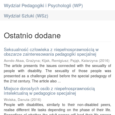
Wydział Pedagogiki i Psychologii (WP)
Wydział Sztuki (WSz)
Ostatnio dodane
Seksualność człowieka z niepełnosprawnością w
obszarze zainteresowania pedagogiki specjalnej
Aondo-Akaa, Grażyna
;
Kijak, Remigiusz
;
Pająk, Katarzyna
(
2016
)
The article presents the issues connected with the sexuality of
people with disability. The sexuality of those people was
presented as a challenge placed before the special pedagogy of
the 21st century. The article also ...
Miejsce dorosłych osób z niepełnosprawnością
intelektualną w pedagogice specjalnej
Wolska, Danuta
(
2016
)
People with disabilities, similarly to their non-disabled peers,
realise different life tasks depending on the phase of their life.
Regardless of whether the adult person will lead their life among