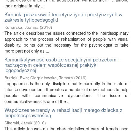
their original family ...
Kierunki poszukiwań teoretycznych i praktycznych w
zakresie tyflopedagogiki
Konarska, Joanna
(
2016
)
The article describes the issues connected to the interdisciplinary
approach to the process of rehabilitation of people with visual
disability, points out the necessity for the psychologist to take
more part not only as ...
Komunikatywność osób ze specjalnymi potrzebami -
nadrzędnym celem współczesnej praktyki
logopedycznej
Brzdęk, Ewa
;
Cierpiałowska, Tamara
(
2016
)
Logopaedics is the only discipline that is currently in the state of
intense development. It creates a number of new methods to help
people with communicative dysfunctions. The issue of
communicativeness is one of the ...
Współczesne trendy w rehabilitacji małego dziecka z
niepełnosprawnością
Sikorski, Jacek
(
2016
)
This article focuses on the characteristics of current trends used