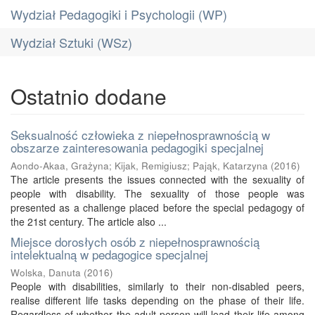
Wydział Pedagogiki i Psychologii (WP)
Wydział Sztuki (WSz)
Ostatnio dodane
Seksualność człowieka z niepełnosprawnością w
obszarze zainteresowania pedagogiki specjalnej
Aondo-Akaa, Grażyna
;
Kijak, Remigiusz
;
Pająk, Katarzyna
(
2016
)
The article presents the issues connected with the sexuality of
people with disability. The sexuality of those people was
presented as a challenge placed before the special pedagogy of
the 21st century. The article also ...
Miejsce dorosłych osób z niepełnosprawnością
intelektualną w pedagogice specjalnej
Wolska, Danuta
(
2016
)
People with disabilities, similarly to their non-disabled peers,
realise different life tasks depending on the phase of their life.
Regardless of whether the adult person will lead their life among