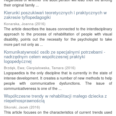
their original family ...
Kierunki poszukiwań teoretycznych i praktycznych w
zakresie tyflopedagogiki
Konarska, Joanna
(
2016
)
The article describes the issues connected to the interdisciplinary
approach to the process of rehabilitation of people with visual
disability, points out the necessity for the psychologist to take
more part not only as ...
Komunikatywność osób ze specjalnymi potrzebami -
nadrzędnym celem współczesnej praktyki
logopedycznej
Brzdęk, Ewa
;
Cierpiałowska, Tamara
(
2016
)
Logopaedics is the only discipline that is currently in the state of
intense development. It creates a number of new methods to help
people with communicative dysfunctions. The issue of
communicativeness is one of the ...
Współczesne trendy w rehabilitacji małego dziecka z
niepełnosprawnością
Sikorski, Jacek
(
2016
)
This article focuses on the characteristics of current trends used