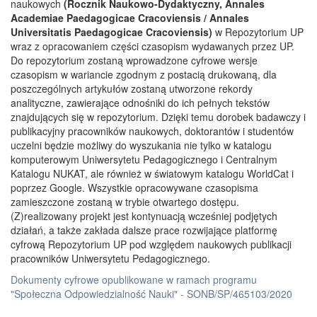
naukowych
(Rocznik Naukowo-Dydaktyczny, Annales
Academiae Paedagogicae Cracoviensis / Annales
Universitatis Paedagogicae Cracoviensis)
w Repozytorium UP
wraz z opracowaniem części czasopism wydawanych przez UP.
Do repozytorium zostaną wprowadzone cyfrowe wersje
czasopism w wariancie zgodnym z postacią drukowaną, dla
poszczególnych artykułów zostaną utworzone rekordy
analityczne, zawierające odnośniki do ich pełnych tekstów
znajdujących się w repozytorium. Dzięki temu dorobek badawczy i
publikacyjny pracowników naukowych, doktorantów i studentów
uczelni będzie możliwy do wyszukania nie tylko w katalogu
komputerowym Uniwersytetu Pedagogicznego i Centralnym
Katalogu NUKAT, ale również w światowym katalogu WorldCat i
poprzez Google. Wszystkie opracowywane czasopisma
zamieszczone zostaną w trybie otwartego dostępu.
(Z)realizowany projekt jest kontynuacją wcześniej podjętych
działań, a także zakłada dalsze prace rozwijające platformę
cyfrową Repozytorium UP pod względem naukowych publikacji
pracowników Uniwersytetu Pedagogicznego.
Dokumenty cyfrowe opublikowane w ramach programu
"Społeczna Odpowiedzialność Nauki" - SONB/SP/465103/2020