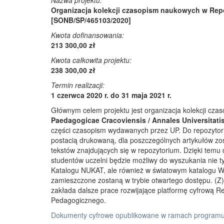
Nazwa projektu:
Organizacja kolekcji czasopism naukowych w Rep
[SONB/SP/465103/2020]
Kwota dofinansowania:
213 300,00 zł
Kwota całkowita projektu:
238 300,00 zł
Termin realizacji:
1 czerwca 2020 r. do 31 maja 2021 r.
Głównym celem projektu jest organizacja kolekcji cz
Paedagogicae Cracoviensis / Annales Universitati
części czasopism wydawanych przez UP. Do repozyto
postacią drukowaną, dla poszczególnych artykułów zos
tekstów znajdujących się w repozytorium. Dzięki temu
studentów uczelni będzie możliwy do wyszukania nie 
Katalogu NUKAT, ale również w światowym katalogu W
zamieszczone zostaną w trybie otwartego dostępu. (Z)r
zakłada dalsze prace rozwijające platformę cyfrową 
Pedagogicznego.
Dokumenty cyfrowe opublikowane w ramach programu