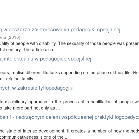
 w obszarze zainteresowania pedagogiki specjalnej
yna
(
2016
)
ality of people with disability. The sexuality of those people was prese
t century. The article also ...
 intelektualną w pedagogice specjalnej
 peers, realise different life tasks depending on the phase of their life. R
r original family ...
nych w zakresie tyflopedagogiki
erdisciplinary approach to the process of rehabilitation of people wi
to take more part not only as ...
bami - nadrzędnym celem współczesnej praktyki logopedyc
in the state of intense development. It creates a number of new method
communicativeness is one of the ...