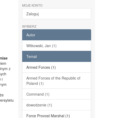
MOJE KONTO
Zaloguj
WYBIERZ
Autor
Witkowski, Jan (1)
Temat
miae
niem
Armed Forces (1)
dnym z
nych
Armed Forces of the Republic of
 i
Poland (1)
lnym
Command (1)
kże
ersytetu
dowodzenie (1)
Force Provost Marshal (1)