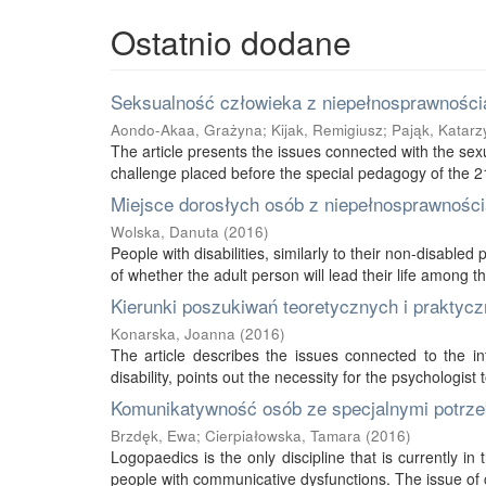
Ostatnio dodane
Seksualność człowieka z niepełnosprawnością
Aondo-Akaa, Grażyna
;
Kijak, Remigiusz
;
Pająk, Katarz
The article presents the issues connected with the sexu
challenge placed before the special pedagogy of the 21s
Miejsce dorosłych osób z niepełnosprawnością
Wolska, Danuta
(
2016
)
People with disabilities, similarly to their non-disabled
of whether the adult person will lead their life among thei
Kierunki poszukiwań teoretycznych i praktycz
Konarska, Joanna
(
2016
)
The article describes the issues connected to the int
disability, points out the necessity for the psychologist 
Komunikatywność osób ze specjalnymi potrze
Brzdęk, Ewa
;
Cierpiałowska, Tamara
(
2016
)
Logopaedics is the only discipline that is currently 
people with communicative dysfunctions. The issue of 