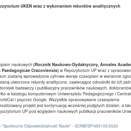
ozytorium UKEN wraz z wykonaniem rekordów analitycznych
asopism naukowych
(Rocznik Naukowo-Dydaktyczny, Annales Acade
s Paedagogicae Cracoviensis)
w Repozytorium UP wraz z opracowa
rium zostaną wprowadzone cyfrowe wersje czasopism w wariancie zgo
taną utworzone rekordy analityczne, zawierające odnośniki do ich peł
 dorobek badawczy i publikacyjny pracowników naukowych, doktorantów
tylko w katalogu komputerowym Uniwersytetu Pedagogicznego i Centra
orldCat i poprzez Google. Wszystkie opracowywane czasopisma
ealizowany projekt jest kontynuacją wcześniej podjętych działań, a ta
Repozytorium UP pod względem naukowych publikacji pracowników Uniw
 "Społeczna Odpowiedzialność Nauki" - SONB/SP/465103/2020