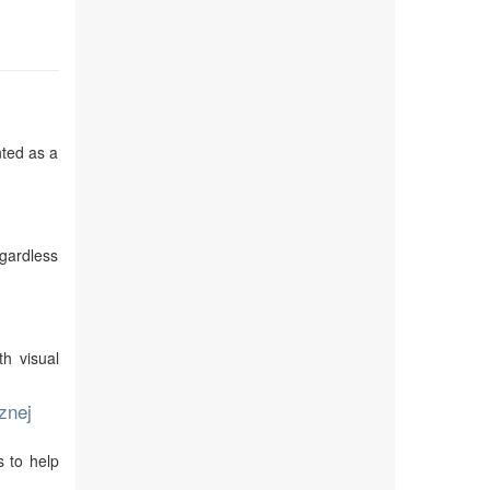
nted as a
egardless
th visual
znej
s to help