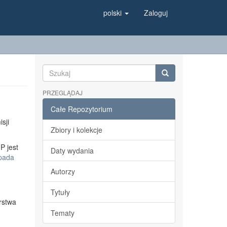
polski
Zaloguj
PRZEGLĄDAJ
Całe Repozytorium
sji
Zbiory i kolekcje
P jest
Daty wydania
opada
Autorzy
Tytuły
rstwa
Tematy