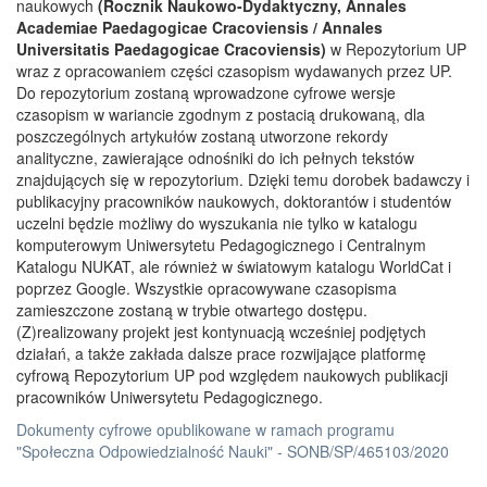
naukowych
(Rocznik Naukowo-Dydaktyczny, Annales
Academiae Paedagogicae Cracoviensis / Annales
Universitatis Paedagogicae Cracoviensis)
w Repozytorium UP
wraz z opracowaniem części czasopism wydawanych przez UP.
Do repozytorium zostaną wprowadzone cyfrowe wersje
czasopism w wariancie zgodnym z postacią drukowaną, dla
poszczególnych artykułów zostaną utworzone rekordy
analityczne, zawierające odnośniki do ich pełnych tekstów
znajdujących się w repozytorium. Dzięki temu dorobek badawczy i
publikacyjny pracowników naukowych, doktorantów i studentów
uczelni będzie możliwy do wyszukania nie tylko w katalogu
komputerowym Uniwersytetu Pedagogicznego i Centralnym
Katalogu NUKAT, ale również w światowym katalogu WorldCat i
poprzez Google. Wszystkie opracowywane czasopisma
zamieszczone zostaną w trybie otwartego dostępu.
(Z)realizowany projekt jest kontynuacją wcześniej podjętych
działań, a także zakłada dalsze prace rozwijające platformę
cyfrową Repozytorium UP pod względem naukowych publikacji
pracowników Uniwersytetu Pedagogicznego.
Dokumenty cyfrowe opublikowane w ramach programu
"Społeczna Odpowiedzialność Nauki" - SONB/SP/465103/2020