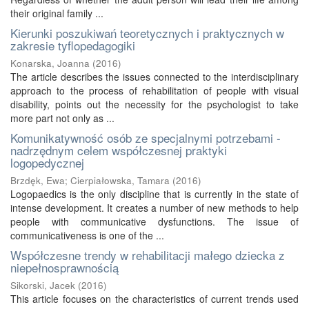
their original family ...
Kierunki poszukiwań teoretycznych i praktycznych w
zakresie tyflopedagogiki
Konarska, Joanna
(
2016
)
The article describes the issues connected to the interdisciplinary
approach to the process of rehabilitation of people with visual
disability, points out the necessity for the psychologist to take
more part not only as ...
Komunikatywność osób ze specjalnymi potrzebami -
nadrzędnym celem współczesnej praktyki
logopedycznej
Brzdęk, Ewa
;
Cierpiałowska, Tamara
(
2016
)
Logopaedics is the only discipline that is currently in the state of
intense development. It creates a number of new methods to help
people with communicative dysfunctions. The issue of
communicativeness is one of the ...
Współczesne trendy w rehabilitacji małego dziecka z
niepełnosprawnością
Sikorski, Jacek
(
2016
)
This article focuses on the characteristics of current trends used