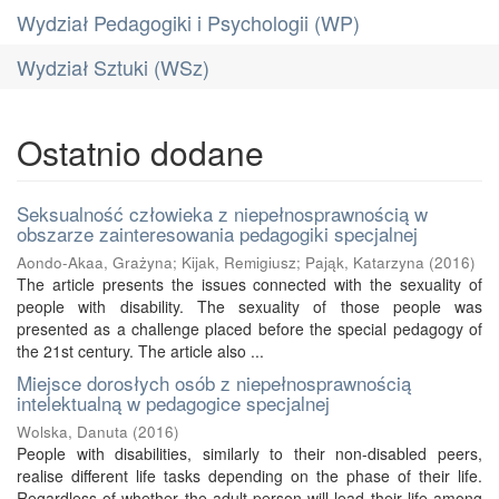
Wydział Pedagogiki i Psychologii (WP)
Wydział Sztuki (WSz)
Ostatnio dodane
Seksualność człowieka z niepełnosprawnością w
obszarze zainteresowania pedagogiki specjalnej
Aondo-Akaa, Grażyna
;
Kijak, Remigiusz
;
Pająk, Katarzyna
(
2016
)
The article presents the issues connected with the sexuality of
people with disability. The sexuality of those people was
presented as a challenge placed before the special pedagogy of
the 21st century. The article also ...
Miejsce dorosłych osób z niepełnosprawnością
intelektualną w pedagogice specjalnej
Wolska, Danuta
(
2016
)
People with disabilities, similarly to their non-disabled peers,
realise different life tasks depending on the phase of their life.
Regardless of whether the adult person will lead their life among