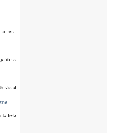
nted as a
egardless
th visual
znej
s to help