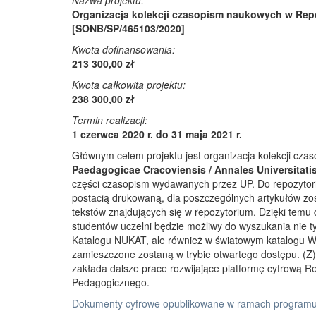
Nazwa projektu:
Organizacja kolekcji czasopism naukowych w Rep
[SONB/SP/465103/2020]
Kwota dofinansowania:
213 300,00 zł
Kwota całkowita projektu:
238 300,00 zł
Termin realizacji:
1 czerwca 2020 r. do 31 maja 2021 r.
Głównym celem projektu jest organizacja kolekcji cz
Paedagogicae Cracoviensis / Annales Universitati
części czasopism wydawanych przez UP. Do repozyto
postacią drukowaną, dla poszczególnych artykułów zos
tekstów znajdujących się w repozytorium. Dzięki temu
studentów uczelni będzie możliwy do wyszukania nie 
Katalogu NUKAT, ale również w światowym katalogu W
zamieszczone zostaną w trybie otwartego dostępu. (Z)r
zakłada dalsze prace rozwijające platformę cyfrową 
Pedagogicznego.
Dokumenty cyfrowe opublikowane w ramach programu