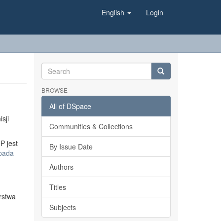
English
Login
BROWSE
All of DSpace
sji
Communities & Collections
P jest
By Issue Date
opada
Authors
Titles
rstwa
Subjects