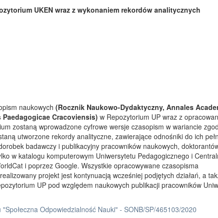
ozytorium UKEN wraz z wykonaniem rekordów analitycznych
asopism naukowych
(Rocznik Naukowo-Dydaktyczny, Annales Acade
s Paedagogicae Cracoviensis)
w Repozytorium UP wraz z opracowa
rium zostaną wprowadzone cyfrowe wersje czasopism w wariancie zgo
taną utworzone rekordy analityczne, zawierające odnośniki do ich peł
 dorobek badawczy i publikacyjny pracowników naukowych, doktorantów
tylko w katalogu komputerowym Uniwersytetu Pedagogicznego i Centra
orldCat i poprzez Google. Wszystkie opracowywane czasopisma
ealizowany projekt jest kontynuacją wcześniej podjętych działań, a ta
Repozytorium UP pod względem naukowych publikacji pracowników Uniw
 "Społeczna Odpowiedzialność Nauki" - SONB/SP/465103/2020