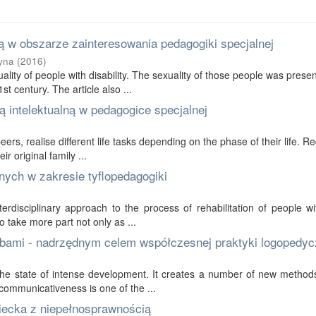
 w obszarze zainteresowania pedagogiki specjalnej
yna
(
2016
)
ality of people with disability. The sexuality of those people was prese
t century. The article also ...
 intelektualną w pedagogice specjalnej
 peers, realise different life tasks depending on the phase of their life. R
r original family ...
nych w zakresie tyflopedagogiki
erdisciplinary approach to the process of rehabilitation of people wi
to take more part not only as ...
bami - nadrzędnym celem współczesnej praktyki logopedyc
in the state of intense development. It creates a number of new method
communicativeness is one of the ...
ziecka z niepełnosprawnością