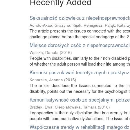
Recently Added
Seksualność człowieka z niepełnosprawnością
Aondo-Akaa, Grażyna
;
Kijak, Remigiusz
;
Pająk, Katarz
The article presents the issues connected with the sexu
challenge placed before the special pedagogy of the 21s
Miejsce dorosłych osób z niepełnosprawnością
Wolska, Danuta
(
2016
)
People with disabilities, similarly to their non-disabled
of whether the adult person will lead their life among thei
Kierunki poszukiwań teoretycznych i praktycz
Konarska, Joanna
(
2016
)
The article describes the issues connected to the int
disability, points out the necessity for the psychologist 
Komunikatywność osób ze specjalnymi potrze
Brzdęk, Ewa
;
Cierpiałowska, Tamara
(
2016
)
Logopaedics is the only discipline that is currently 
people with communicative dysfunctions. The issue of 
Współczesne trendy w rehabilitacji małego d