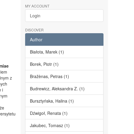
MY ACCOUNT
Login
DISCOVER
Author
Białota, Marek (1)
Borek, Piotr (1)
miae
niem
Bražènas, Petras (1)
dnym z
nych
Budrewicz, Aleksandra Z. (1)
 i
lnym
Bursztyńska, Halina (1)
kże
Dźwigoł, Renata (1)
ersytetu
Jakubec, Tomasz (1)