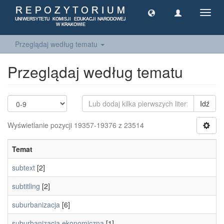
Toggl
navig
Przeglądaj według tematu
Przeglądaj według tematu
Idź
Wyświetlanie pozycji 19357-19376 z 23514
Temat
subtext
[2]
subtitling
[2]
suburbanizacja
[6]
suburbanizacja ekonomiczna
[1]