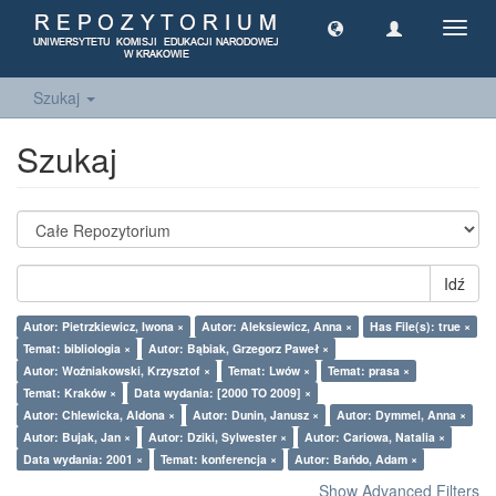
Toggl
navig
Szukaj
Szukaj
Idź
Autor: Pietrzkiewicz, Iwona ×
Autor: Aleksiewicz, Anna ×
Has File(s): true ×
Temat: bibliologia ×
Autor: Bąbiak, Grzegorz Paweł ×
Autor: Woźniakowski, Krzysztof ×
Temat: Lwów ×
Temat: prasa ×
Temat: Kraków ×
Data wydania: [2000 TO 2009] ×
Autor: Chlewicka, Aldona ×
Autor: Dunin, Janusz ×
Autor: Dymmel, Anna ×
Autor: Bujak, Jan ×
Autor: Dziki, Sylwester ×
Autor: Cariowa, Natalia ×
Data wydania: 2001 ×
Temat: konferencja ×
Autor: Bańdo, Adam ×
Show Advanced Filters