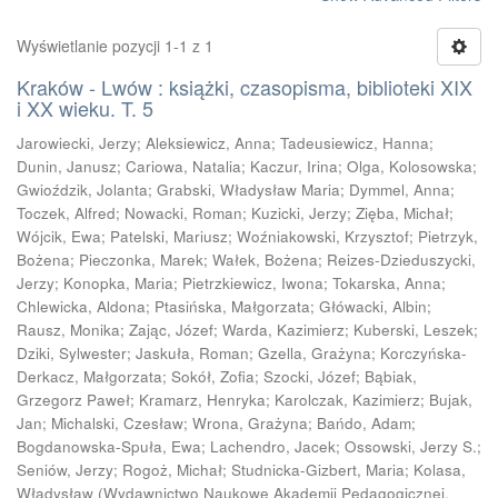
Wyświetlanie pozycji 1-1 z 1
Kraków - Lwów : książki, czasopisma, biblioteki XIX
i XX wieku. T. 5
Jarowiecki, Jerzy
;
Aleksiewicz, Anna
;
Tadeusiewicz, Hanna
;
Dunin, Janusz
;
Cariowa, Natalia
;
Kaczur, Irina
;
Olga, Kolosowska
;
Gwioździk, Jolanta
;
Grabski, Władysław Maria
;
Dymmel, Anna
;
Toczek, Alfred
;
Nowacki, Roman
;
Kuzicki, Jerzy
;
Zięba, Michał
;
Wójcik, Ewa
;
Patelski, Mariusz
;
Woźniakowski, Krzysztof
;
Pietrzyk,
Bożena
;
Pieczonka, Marek
;
Wałek, Bożena
;
Reizes-Dzieduszycki,
Jerzy
;
Konopka, Maria
;
Pietrzkiewicz, Iwona
;
Tokarska, Anna
;
Chlewicka, Aldona
;
Ptasińska, Małgorzata
;
Główacki, Albin
;
Rausz, Monika
;
Zając, Józef
;
Warda, Kazimierz
;
Kuberski, Leszek
;
Dziki, Sylwester
;
Jaskuła, Roman
;
Gzella, Grażyna
;
Korczyńska-
Derkacz, Małgorzata
;
Sokół, Zofia
;
Szocki, Józef
;
Bąbiak,
Grzegorz Paweł
;
Kramarz, Henryka
;
Karolczak, Kazimierz
;
Bujak,
Jan
;
Michalski, Czesław
;
Wrona, Grażyna
;
Bańdo, Adam
;
Bogdanowska-Spuła, Ewa
;
Lachendro, Jacek
;
Ossowski, Jerzy S.
;
Seniów, Jerzy
;
Rogoż, Michał
;
Studnicka-Gizbert, Maria
;
Kolasa,
Władysław
(
Wydawnictwo Naukowe Akademii Pedagogicznej,