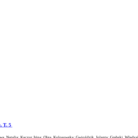
. T. 5
wa, Natalia
;
Kaczur, Irina
;
Olga, Kolosowska
;
Gwioździk, Jolanta
;
Grabski, Władys