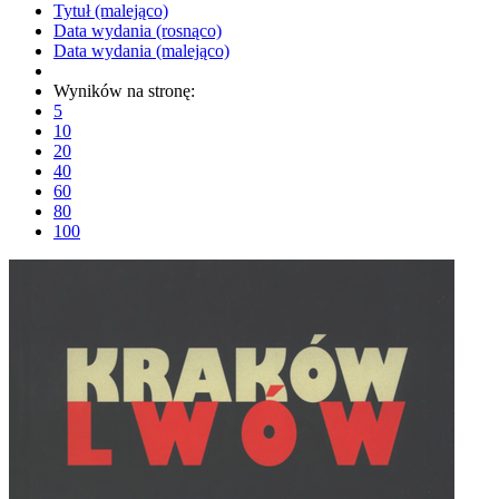
Tytuł (malejąco)
Data wydania (rosnąco)
Data wydania (malejąco)
Wyników na stronę:
5
10
20
40
60
80
100