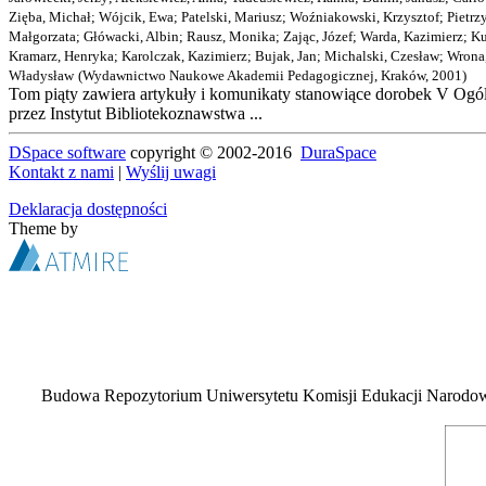
Zięba, Michał
;
Wójcik, Ewa
;
Patelski, Mariusz
;
Woźniakowski, Krzysztof
;
Pietrz
Małgorzata
;
Główacki, Albin
;
Rausz, Monika
;
Zając, Józef
;
Warda, Kazimierz
;
Ku
Kramarz, Henryka
;
Karolczak, Kazimierz
;
Bujak, Jan
;
Michalski, Czesław
;
Wrona
Władysław
(
Wydawnictwo Naukowe Akademii Pedagogicznej, Kraków
,
2001
)
Tom piąty zawiera artykuły i komunikaty stanowiące dorobek V Ogó
przez Instytut Bibliotekoznawstwa ...
DSpace software
copyright © 2002-2016
DuraSpace
Kontakt z nami
|
Wyślij uwagi
Deklaracja dostępności
Theme by
Budowa Repozytorium Uniwersytetu Komisji Edukacji Narodowej