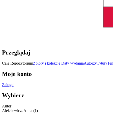
Przeglądaj
Całe Repozytorium
Zbiory i kolekcje
Daty wydania
Autorzy
Tytuły
Te
Moje konto
Zaloguj
Wybierz
Autor
Aleksiewicz, Anna (1)