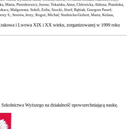
a, Maria
;
Pietrzkiewicz, Iwona
;
Tokarska, Anna
;
Chlewicka, Aldona
;
Ptasińska,
rkacz, Małgorzata
;
Sokół, Zofia
;
Szocki, Józef
;
Bąbiak, Grzegorz Paweł
;
erzy S.
;
Seniów, Jerzy
;
Rogoż, Michał
;
Studnicka-Gizbert, Maria
;
Kolasa,
ki Krakowa i Lwowa XIX i XX wieku, zorganizowanej w 1999 roku
 Szkolnictwa Wyższego na działalność upowszechniającą naukę.