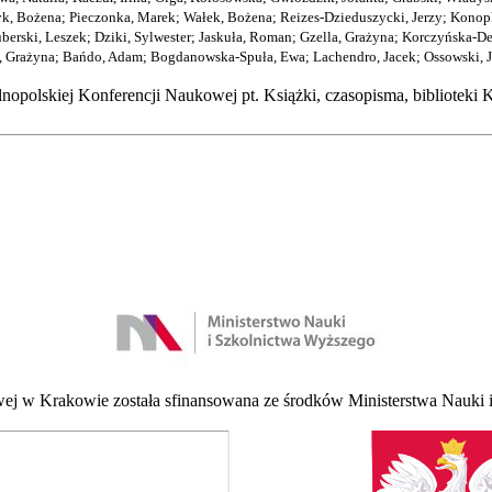
yk, Bożena
;
Pieczonka, Marek
;
Wałek, Bożena
;
Reizes-Dzieduszycki, Jerzy
;
Konopk
berski, Leszek
;
Dziki, Sylwester
;
Jaskuła, Roman
;
Gzella, Grażyna
;
Korczyńska-De
, Grażyna
;
Bańdo, Adam
;
Bogdanowska-Spuła, Ewa
;
Lachendro, Jacek
;
Ossowski, J
lnopolskiej Konferencji Naukowej pt. Książki, czasopisma, bibliote
 w Krakowie została sfinansowana ze środków Ministerstwa Nauki i