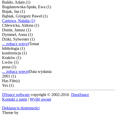
Bańdo, Adam (1)
Bogdanowska-Spuła, Ewa (1)
Bujak, Jan (1)
Bąbiak, Grzegorz Paweł (1)
Cariowa, Natalia (1)
Chlewicka, Aldona (1)
Dunin, Janusz (1)
Dymmel, Anna (1)
Dziki, Sylwester (1)
... zobacz więcej
Temat
bibliologia (1)
konferencja (1)
Kraków (1)
Lwów (1)
prasa (1)
... zobacz więcej
Data wydania
2001 (1)
Has File(s)
Yes (1)
DSpace software
copyright © 2002-2016
DuraSpace
Kontakt z nami
|
Wyślij uwagi
Deklaracja dostępności
Theme by