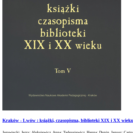
Kraków - Lwów : książki, czasopisma, biblioteki XIX i XX wieku
Jarowiecki, Jerzy
;
Aleksiewicz, Anna
;
Tadeusiewicz, Hanna
;
Dunin, Janusz
;
Cario