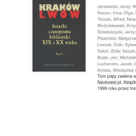
Jarowiecki, Jerzy
;
A
Kaczur, Irina
;
Olga,
Toczek, Alfred
;
Now
Woźniakowski, Krzy
Dzieduszycki, Jerzy
Ptasińska, Małgorz
Leszek
;
Dziki, Sylw
Sokół, Zofia
;
Szocki
Bujak, Jan
;
Michals
Lachendro, Jacek
;
Kolasa, Władysław
Tom piąty zawiera a
Naukowej pt. Książk
1999 roku przez Inst