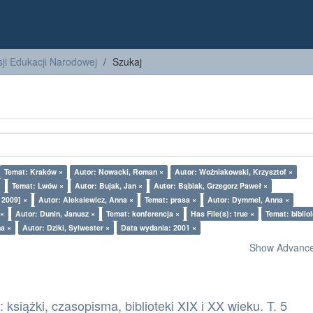
ji Edukacji Narodowej
Szukaj
Temat: Kraków ×
Autor: Nowacki, Roman ×
Autor: Woźniakowski, Krzysztof ×
×
Temat: Lwów ×
Autor: Bujak, Jan ×
Autor: Bąbiak, Grzegorz Paweł ×
 2009] ×
Autor: Aleksiewicz, Anna ×
Temat: prasa ×
Autor: Dymmel, Anna ×
 ×
Autor: Dunin, Janusz ×
Temat: konferencja ×
Has File(s): true ×
Temat: biblio
na ×
Autor: Dziki, Sylwester ×
Data wydania: 2001 ×
Show Advanced
książki, czasopisma, biblioteki XIX i XX wieku. T. 5