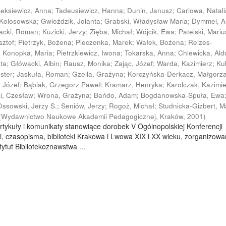
leksiewicz, Anna
;
Tadeusiewicz, Hanna
;
Dunin, Janusz
;
Cariowa, Natali
 Kolosowska
;
Gwioździk, Jolanta
;
Grabski, Władysław Maria
;
Dymmel, 
acki, Roman
;
Kuzicki, Jerzy
;
Zięba, Michał
;
Wójcik, Ewa
;
Patelski, Mariu
sztof
;
Pietrzyk, Bożena
;
Pieczonka, Marek
;
Wałek, Bożena
;
Reizes-
;
Konopka, Maria
;
Pietrzkiewicz, Iwona
;
Tokarska, Anna
;
Chlewicka, Al
ata
;
Główacki, Albin
;
Rausz, Monika
;
Zając, Józef
;
Warda, Kazimierz
;
Ku
ester
;
Jaskuła, Roman
;
Gzella, Grażyna
;
Korczyńska-Derkacz, Małgorz
, Józef
;
Bąbiak, Grzegorz Paweł
;
Kramarz, Henryka
;
Karolczak, Kazimi
ki, Czesław
;
Wrona, Grażyna
;
Bańdo, Adam
;
Bogdanowska-Spuła, Ewa
Ossowski, Jerzy S.
;
Seniów, Jerzy
;
Rogoż, Michał
;
Studnicka-Gizbert, M
(
Wydawnictwo Naukowe Akademii Pedagogicznej, Kraków
,
2001
)
rtykuły i komunikaty stanowiące dorobek V Ogólnopolskiej Konferencji
i, czasopisma, biblioteki Krakowa i Lwowa XIX i XX wieku, zorganizowa
ytut Bibliotekoznawstwa ...