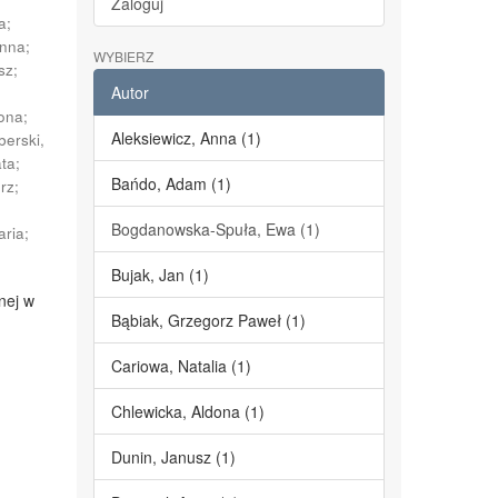
Zaloguj
a
;
Anna
;
WYBIERZ
sz
;
Autor
dona
;
Aleksiewicz, Anna (1)
berski,
ata
;
Bańdo, Adam (1)
erz
;
;
Bogdanowska-Spuła, Ewa (1)
aria
;
Bujak, Jan (1)
nej w
Bąbiak, Grzegorz Paweł (1)
Cariowa, Natalia (1)
Chlewicka, Aldona (1)
Dunin, Janusz (1)