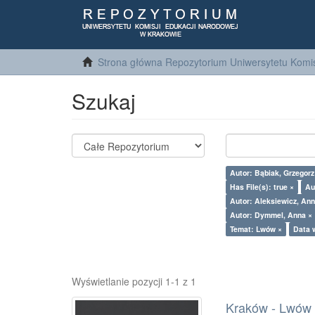
Strona główna Repozytorium Uniwersytetu Komis
Szukaj
Autor: Bąbiak, Grzegor
Has File(s): true ×
Au
Autor: Aleksiewicz, Ann
Autor: Dymmel, Anna ×
Temat: Lwów ×
Data 
Wyświetlanie pozycji 1-1 z 1
Kraków - Lwów : 