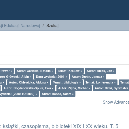
ji Edukacji Narodowej
Szukaj
z Paweł ×
Autor: Cariowa, Natalia ×
Temat: Kraków ×
Autor: Bujak, Jan ×
tor: Główacki, Albin ×
Data wydania: 2001 ×
Autor: Dunin, Janusz ×
a ×
Autor: Chlewicka, Aldona ×
Temat: bibliologia ×
Temat: konferencja ×
Temat
Autor: Bogdanowska-Spuła, Ewa ×
Autor: Zięba, Michał ×
Autor: Dziki, Sylwester
wydania: [2000 TO 2009] ×
Autor: Bańdo, Adam ×
Show Advanced
książki, czasopisma, biblioteki XIX i XX wieku. T. 5