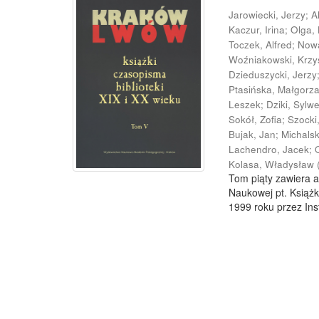
Jarowiecki, Jerzy
;
A
Kaczur, Irina
;
Olga,
Toczek, Alfred
;
Now
Woźniakowski, Krzy
Dzieduszycki, Jerzy
Ptasińska, Małgorz
Leszek
;
Dziki, Sylw
Sokół, Zofia
;
Szocki
Bujak, Jan
;
Michals
Lachendro, Jacek
;
Kolasa, Władysław
Tom piąty zawiera a
Naukowej pt. Książk
1999 roku przez Inst