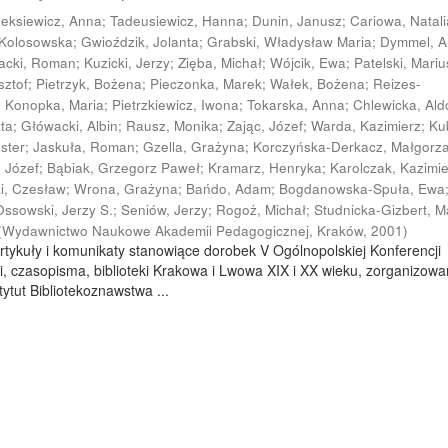
leksiewicz, Anna
;
Tadeusiewicz, Hanna
;
Dunin, Janusz
;
Cariowa, Natali
 Kolosowska
;
Gwioździk, Jolanta
;
Grabski, Władysław Maria
;
Dymmel, 
acki, Roman
;
Kuzicki, Jerzy
;
Zięba, Michał
;
Wójcik, Ewa
;
Patelski, Mariu
sztof
;
Pietrzyk, Bożena
;
Pieczonka, Marek
;
Wałek, Bożena
;
Reizes-
;
Konopka, Maria
;
Pietrzkiewicz, Iwona
;
Tokarska, Anna
;
Chlewicka, Al
ata
;
Główacki, Albin
;
Rausz, Monika
;
Zając, Józef
;
Warda, Kazimierz
;
Ku
ester
;
Jaskuła, Roman
;
Gzella, Grażyna
;
Korczyńska-Derkacz, Małgorz
, Józef
;
Bąbiak, Grzegorz Paweł
;
Kramarz, Henryka
;
Karolczak, Kazimi
ki, Czesław
;
Wrona, Grażyna
;
Bańdo, Adam
;
Bogdanowska-Spuła, Ewa
Ossowski, Jerzy S.
;
Seniów, Jerzy
;
Rogoż, Michał
;
Studnicka-Gizbert, M
(
Wydawnictwo Naukowe Akademii Pedagogicznej, Kraków
,
2001
)
rtykuły i komunikaty stanowiące dorobek V Ogólnopolskiej Konferencji
i, czasopisma, biblioteki Krakowa i Lwowa XIX i XX wieku, zorganizowa
ytut Bibliotekoznawstwa ...