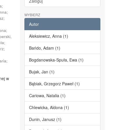
Zaloguj
a
;
Anna
;
WYBIERZ
sz
;
Autor
dona
;
Aleksiewicz, Anna (1)
berski,
ata
;
Bańdo, Adam (1)
erz
;
;
Bogdanowska-Spuła, Ewa (1)
aria
;
Bujak, Jan (1)
nej w
Bąbiak, Grzegorz Paweł (1)
Cariowa, Natalia (1)
Chlewicka, Aldona (1)
Dunin, Janusz (1)