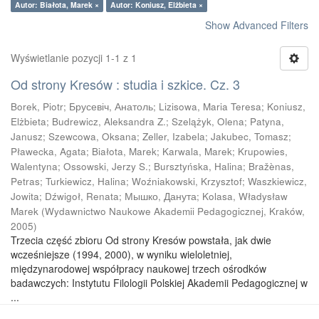
Autor: Białota, Marek ×
Autor: Koniusz, Elżbieta ×
Show Advanced Filters
Wyświetlanie pozycji 1-1 z 1
Od strony Kresów : studia i szkice. Cz. 3
Borek, Piotr
;
Брусевіч, Анатоль
;
Lizisowa, Maria Teresa
;
Koniusz,
Elżbieta
;
Budrewicz, Aleksandra Z.
;
Szelążyk, Olena
;
Patyna,
Janusz
;
Szewcowa, Oksana
;
Zeller, Izabela
;
Jakubec, Tomasz
;
Pławecka, Agata
;
Białota, Marek
;
Karwala, Marek
;
Krupowies,
Walentyna
;
Ossowski, Jerzy S.
;
Bursztyńska, Halina
;
Bražènas,
Petras
;
Turkiewicz, Halina
;
Woźniakowski, Krzysztof
;
Waszkiewicz,
Jowita
;
Dźwigoł, Renata
;
Мышко, Данута
;
Kolasa, Władysław
Marek
(
Wydawnictwo Naukowe Akademii Pedagogicznej, Kraków
,
2005
)
Trzecia część zbioru Od strony Kresów powstała, jak dwie
wcześniejsze (1994, 2000), w wyniku wieloletniej,
międzynarodowej współpracy naukowej trzech ośrodków
badawczych: Instytutu Filologii Polskiej Akademii Pedagogicznej w
...