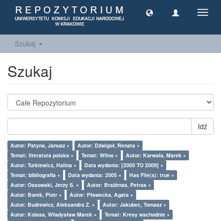
Toggl
navig
Szukaj
Szukaj
Idź
Autor: Patyna, Janusz ×
Autor: Dźwigoł, Renata ×
Temat: literatura polska ×
Temat: Wilno ×
Autor: Karwala, Marek ×
Autor: Turkiewicz, Halina ×
Data wydania: [2000 TO 2009] ×
Temat: bibliografia ×
Data wydania: 2005 ×
Has File(s): true ×
Autor: Ossowski, Jerzy S. ×
Autor: Bražènas, Petras ×
Autor: Borek, Piotr ×
Autor: Pławecka, Agata ×
Autor: Budrewicz, Aleksandra Z. ×
Autor: Jakubec, Tomasz ×
Autor: Kolasa, Władysław Marek ×
Temat: Kresy wschodnie ×