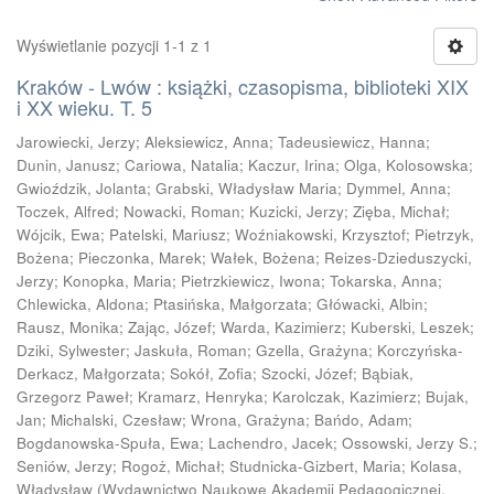
Wyświetlanie pozycji 1-1 z 1
Kraków - Lwów : książki, czasopisma, biblioteki XIX
i XX wieku. T. 5
Jarowiecki, Jerzy
;
Aleksiewicz, Anna
;
Tadeusiewicz, Hanna
;
Dunin, Janusz
;
Cariowa, Natalia
;
Kaczur, Irina
;
Olga, Kolosowska
;
Gwioździk, Jolanta
;
Grabski, Władysław Maria
;
Dymmel, Anna
;
Toczek, Alfred
;
Nowacki, Roman
;
Kuzicki, Jerzy
;
Zięba, Michał
;
Wójcik, Ewa
;
Patelski, Mariusz
;
Woźniakowski, Krzysztof
;
Pietrzyk,
Bożena
;
Pieczonka, Marek
;
Wałek, Bożena
;
Reizes-Dzieduszycki,
Jerzy
;
Konopka, Maria
;
Pietrzkiewicz, Iwona
;
Tokarska, Anna
;
Chlewicka, Aldona
;
Ptasińska, Małgorzata
;
Główacki, Albin
;
Rausz, Monika
;
Zając, Józef
;
Warda, Kazimierz
;
Kuberski, Leszek
;
Dziki, Sylwester
;
Jaskuła, Roman
;
Gzella, Grażyna
;
Korczyńska-
Derkacz, Małgorzata
;
Sokół, Zofia
;
Szocki, Józef
;
Bąbiak,
Grzegorz Paweł
;
Kramarz, Henryka
;
Karolczak, Kazimierz
;
Bujak,
Jan
;
Michalski, Czesław
;
Wrona, Grażyna
;
Bańdo, Adam
;
Bogdanowska-Spuła, Ewa
;
Lachendro, Jacek
;
Ossowski, Jerzy S.
;
Seniów, Jerzy
;
Rogoż, Michał
;
Studnicka-Gizbert, Maria
;
Kolasa,
Władysław
(
Wydawnictwo Naukowe Akademii Pedagogicznej,