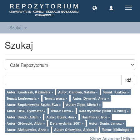
Toggl
navig
Szukaj
Szukaj
Idź
Autor: Karolczak, Kazimierz ×
Autor: Cariowa, Natalia ×
Temat: Kraków ×
Temat: konferencja ×
Temat: prasa ×
Autor: Dymmel, Anna ×
Autor: Bogdanowska-Spuła, Ewa ×
Autor: Zięba, Michał ×
Autor: Dziki, Sylwester ×
Temat: Lwów ×
Data wydania: [2000 TO 2009] ×
Autor: Bańdo, Adam ×
Autor: Bujak, Jan ×
Has File(s): true ×
Autor: Główacki, Albin ×
Data wydania: 2001 ×
Autor: Dunin, Janusz ×
Autor: Aleksiewicz, Anna ×
Autor: Chlewicka, Aldona ×
Temat: bibliologia ×
Show Advanced Filters