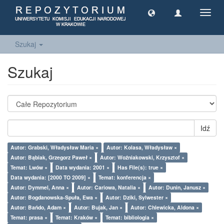
Toggl
navig
Szukaj
Szukaj
Idź
Autor: Grabski, Władysław Maria ×
Autor: Kolasa, Władysław ×
Autor: Bąbiak, Grzegorz Paweł ×
Autor: Woźniakowski, Krzysztof ×
Temat: Lwów ×
Data wydania: 2001 ×
Has File(s): true ×
Data wydania: [2000 TO 2009] ×
Temat: konferencja ×
Autor: Dymmel, Anna ×
Autor: Cariowa, Natalia ×
Autor: Dunin, Janusz ×
Autor: Bogdanowska-Spuła, Ewa ×
Autor: Dziki, Sylwester ×
Autor: Bańdo, Adam ×
Autor: Bujak, Jan ×
Autor: Chlewicka, Aldona ×
Temat: prasa ×
Temat: Kraków ×
Temat: bibliologia ×