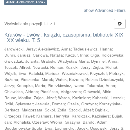
Autor: Aleksiewicz, Anna ×
Show Advanced Filters
Wyświetlanie pozycji 1-1 z 1
Kraków - Lwów : książki, czasopisma, biblioteki XIX
i XX wieku. T. 5
Jarowiecki, Jerzy
;
Aleksiewicz, Anna
;
Tadeusiewicz, Hanna
;
Dunin, Janusz
;
Cariowa, Natalia
;
Kaczur, Irina
;
Olga, Kolosowska
;
Gwioździk, Jolanta
;
Grabski, Władysław Maria
;
Dymmel, Anna
;
Toczek, Alfred
;
Nowacki, Roman
;
Kuzicki, Jerzy
;
Zięba, Michał
;
Wójcik, Ewa
;
Patelski, Mariusz
;
Woźniakowski, Krzysztof
;
Pietrzyk,
Bożena
;
Pieczonka, Marek
;
Wałek, Bożena
;
Reizes-Dzieduszycki,
Jerzy
;
Konopka, Maria
;
Pietrzkiewicz, Iwona
;
Tokarska, Anna
;
Chlewicka, Aldona
;
Ptasińska, Małgorzata
;
Główacki, Albin
;
Rausz, Monika
;
Zając, Józef
;
Warda, Kazimierz
;
Kuberski, Leszek
;
Dziki, Sylwester
;
Jaskuła, Roman
;
Gzella, Grażyna
;
Korczyńska-
Derkacz, Małgorzata
;
Sokół, Zofia
;
Szocki, Józef
;
Bąbiak,
Grzegorz Paweł
;
Kramarz, Henryka
;
Karolczak, Kazimierz
;
Bujak,
Jan
;
Michalski, Czesław
;
Wrona, Grażyna
;
Bańdo, Adam
;
Bogdanowska-Spuła, Ewa
;
Lachendro, Jacek
;
Ossowski, Jerzy S.
;