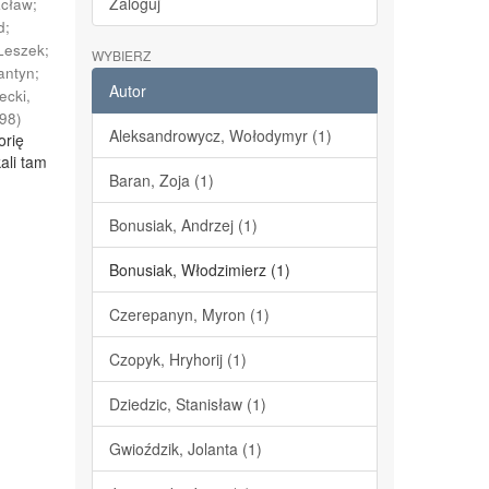
Zaloguj
acław
;
d
;
Leszek
;
WYBIERZ
antyn
;
Autor
ecki,
98
)
Aleksandrowycz, Wołodymyr (1)
orię
ali tam
Baran, Zoja (1)
Bonusiak, Andrzej (1)
Bonusiak, Włodzimierz (1)
Czerepanyn, Myron (1)
Czopyk, Hryhorij (1)
Dziedzic, Stanisław (1)
Gwioździk, Jolanta (1)