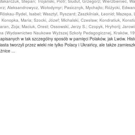
Makarczuk, Stepan
;
Trojański, Piotr
;
Siudut, Grzegorz
;
Wierzbieniec, W
erz
;
Aleksandrowycz, Wołodymyr
;
Pasicznyk, Mychajło
;
Różycki, Edwar
Röskau-Rydel, Isabel
;
Wasztyl, Ryszard
;
Zaszkilniak, Łeonid
;
Mazepa, 
;
Konopka, Maria
;
Szocki, Józef
;
Michalski, Czesław
;
Kondratiuk, Konsti
aran, Zoja
;
Maciuk, Orest
;
Ossowski, Jerzy S.
;
Czopyk, Hryhorij
;
Jarowi
ha
(
Wydawnictwo Naukowe Wyższej Szkoły Pedagogicznej, Kraków
,
19
 zapisanych w tak szczególny sposób w pamięci Polaków, jak Lwów. Hist
sta tworzyli przez wieki nie tylko Polacy i Ukraińcy, ale także zamieszk
żnice ...