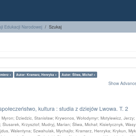
ji Edukacji Narodowej
Szukaj
imierz ×
Autor: Kramarz, Henryka ×
Autor: Śliwa, Michał ×
Show Advanced
społeczeństwo, kultura : studia z dziejów Lwowa. T. 2
, Myron
;
Dziedzic, Stanisław
;
Krywonos, Wołodymyr
;
Motylewicz, Jerzy
;
z
;
Ślusarek, Krzysztof
;
Mudryj, Marian
;
Śliwa, Michał
;
Kisiełycznyk, Wasy
jdus, Walentyna
;
Szwahulak, Mychajło
;
Kramarz, Henryka
;
Krykun, Myk