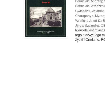
Bonusiak, Andrzej
;
Bonusiak, Włodzimi
Gwioździk, Jolanta
;
Czerepanyn, Myron
Wroński, Józef S.
;
B
Jerzy
;
Szczodra, Ol
Niewiele jest miast
tego niezwykłego mia
Żydzi i Ormianie. Ró