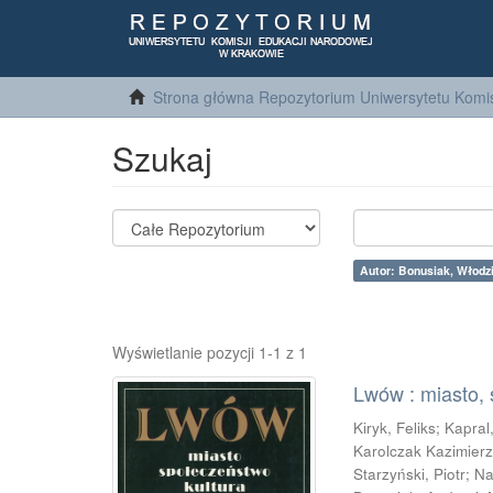
Strona główna Repozytorium Uniwersytetu Komis
Szukaj
Autor: Bonusiak, Włodz
Wyświetlanie pozycji 1-1 z 1
Lwów : miasto, 
Kiryk, Feliks
;
Kapral
Karolczak Kazimier
Starzyński, Piotr
;
Na