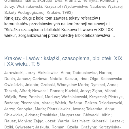
Gumulska, Maria
;
Skorupa, Ewa
;
Kramarz, Henryka
;
Konieczny,
Jerzy
;
Woźniakowski, Krzysztof
(
Wydawnictwo Naukowe Wyższej
Szkoły Pedagogicznej, Kraków
,
1993
)
Niniejszy, drugi z kolei tom zawiera teksty referatów i
komunikatów przedstawionych na konferencji naukowej nt.
"Książka-czasopisma-biblioteki Krakowa i Lwowa w XIX i XX
wieku”, zorganizowanej przez Katedrę Bibliotekoznawstwa ...
Kraków - Lwów : książki, czasopisma, biblioteki XIX
i XX wieku. T. 5
Jarowiecki, Jerzy
;
Aleksiewicz, Anna
;
Tadeusiewicz, Hanna
;
Dunin, Janusz
;
Cariowa, Natalia
;
Kaczur, Irina
;
Olga, Kolosowska
;
Gwioździk, Jolanta
;
Grabski, Władysław Maria
;
Dymmel, Anna
;
Toczek, Alfred
;
Nowacki, Roman
;
Kuzicki, Jerzy
;
Zięba, Michał
;
Wójcik, Ewa
;
Patelski, Mariusz
;
Woźniakowski, Krzysztof
;
Pietrzyk,
Bożena
;
Pieczonka, Marek
;
Wałek, Bożena
;
Reizes-Dzieduszycki,
Jerzy
;
Konopka, Maria
;
Pietrzkiewicz, Iwona
;
Tokarska, Anna
;
Chlewicka, Aldona
;
Ptasińska, Małgorzata
;
Główacki, Albin
;
Rausz, Monika
;
Zając, Józef
;
Warda, Kazimierz
;
Kuberski, Leszek
;
Dziki, Sylwester
;
Jaskuła, Roman
;
Gzella, Grażyna
;
Korczyńska-