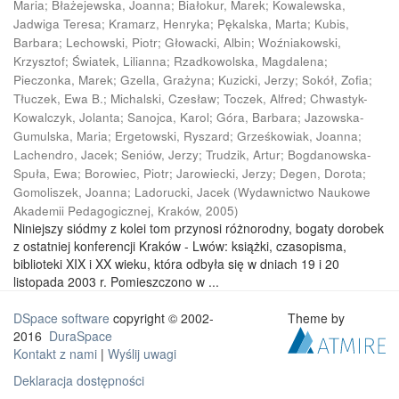
Maria
;
Błażejewska, Joanna
;
Białokur, Marek
;
Kowalewska,
Jadwiga Teresa
;
Kramarz, Henryka
;
Pękalska, Marta
;
Kubis,
Barbara
;
Lechowski, Piotr
;
Głowacki, Albin
;
Woźniakowski,
Krzysztof
;
Światek, Lilianna
;
Rzadkowolska, Magdalena
;
Pieczonka, Marek
;
Gzella, Grażyna
;
Kuzicki, Jerzy
;
Sokół, Zofia
;
Tłuczek, Ewa B.
;
Michalski, Czesław
;
Toczek, Alfred
;
Chwastyk-
Kowalczyk, Jolanta
;
Sanojca, Karol
;
Góra, Barbara
;
Jazowska-
Gumulska, Maria
;
Ergetowski, Ryszard
;
Grześkowiak, Joanna
;
Lachendro, Jacek
;
Seniów, Jerzy
;
Trudzik, Artur
;
Bogdanowska-
Spuła, Ewa
;
Borowiec, Piotr
;
Jarowiecki, Jerzy
;
Degen, Dorota
;
Gomoliszek, Joanna
;
Ladorucki, Jacek
(
Wydawnictwo Naukowe
Akademii Pedagogicznej, Kraków
,
2005
)
Niniejszy siódmy z kolei tom przynosi różnorodny, bogaty dorobek
z ostatniej konferencji Kraków - Lwów: książki, czasopisma,
biblioteki XIX i XX wieku, która odbyła się w dniach 19 i 20
listopada 2003 r. Pomieszczono w ...
DSpace software
copyright © 2002-
Theme by
2016
DuraSpace
Kontakt z nami
|
Wyślij uwagi
Deklaracja dostępności