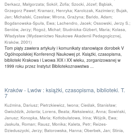
Derkacz, Małgorzata
;
Sokół, Zofia
;
Szocki, Józef
;
Bąbiak,
Grzegorz Paweł
;
Kramarz, Henryka
;
Karolczak, Kazimierz
;
Bujak,
Jan
;
Michalski, Czesław
;
Wrona, Grażyna
;
Bańdo, Adam
;
Bogdanowska-Spuła, Ewa
;
Lachendro, Jacek
;
Ossowski, Jerzy S.
;
Seniów, Jerzy
;
Rogoż, Michał
;
Studnicka-Gizbert, Maria
;
Kolasa,
Władysław
(
Wydawnictwo Naukowe Akademii Pedagogicznej,
Kraków
,
2001
)
Tom piąty zawiera artykuły i komunikaty stanowiące dorobek V
Ogólnopolskiej Konferencji Naukowej pt. Książki, czasopisma,
biblioteki Krakowa i Lwowa XIX i XX wieku, zorganizowanej w
1999 roku przez Instytut Bibliotekoznawstwa ...
Kraków - Lwów : książki, czasopisma, biblioteki. T.
7
Kuźmina, Dariusz
;
Pietrzkiewicz, Iwona
;
Cieślak, Stanisław
;
Gwioździk, Jolanta
;
Lorens, Beata
;
Aleksiewicz, Anna
;
Sowiński,
Janusz
;
Konopka, Maria
;
Kotłobułatowa, Irina
;
Wójcik, Ewa
;
Jaskuła, Roman
;
Rausz, Monika
;
Kaleta, Petr
;
Reizes-
Dzieduszycki, Jerzy
;
Batorowska, Hanna
;
Oberbek, Jan
;
Stinia,