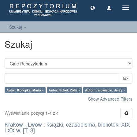
Toggl
navig
Szukaj
Szukaj
Idź
Autor: Konopka, Maria ×
Autor: Sokół, Zofia ×
Autor: Jarowiecki, Jerzy ×
Show Advanced Filters
Wyświetlanie pozycji 1-4 z 4
Kraków - Lwów : książki, czasopisma, biblioteki XIX
i XX w. [T. 3]