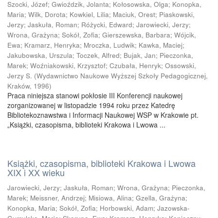
Szocki, Józef
;
Gwioździk, Jolanta
;
Kołosowska, Olga
;
Konopka,
Maria
;
Wilk, Dorota
;
Kowkiel, Lilia
;
Maciuk, Orest
;
Piaskowski,
Jerzy
;
Jaskuła, Roman
;
Różycki, Edward
;
Jarowiecki, Jerzy
;
Wrona, Grażyna
;
Sokół, Zofia
;
Gierszewska, Barbara
;
Wójcik,
Ewa
;
Kramarz, Henryka
;
Mroczka, Ludwik
;
Kawka, Maciej
;
Jakubowska, Urszula
;
Toczek, Alfred
;
Bujak, Jan
;
Pieczonka,
Marek
;
Woźniakowski, Krzysztof
;
Czubała, Henryk
;
Ossowski,
Jerzy S.
(
Wydawnictwo Naukowe Wyższej Szkoły Pedagogicznej,
Kraków
,
1996
)
Praca niniejsza stanowi pokłosie III Konferencji naukowej
zorganizowanej w listopadzie 1994 roku przez Katedrę
Bibliotekoznawstwa i Informacji Naukowej WSP w Krakowie pt.
„Książki, czasopisma, biblioteki Krakowa i Lwowa ...
Książki, czasopisma, biblioteki Krakowa i Lwowa
XIX i XX wieku
Jarowiecki, Jerzy
;
Jaskuła, Roman
;
Wrona, Grażyna
;
Pieczonka,
Marek
;
Meissner, Andrzej
;
Misiowa, Alina
;
Gzella, Grażyna
;
Konopka, Maria
;
Sokół, Zofia
;
Horbowski, Adam
;
Jazowska-