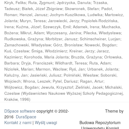
Kiryk, Feliks
;
Ruta, Zygmunt
;
Jędrzycka, Danuta
;
Trzaska,
Tadeusz
;
Białek, Józef Zbigniew
;
Skowronek, Stefan
;
Padoł,
Roman
;
Henzel, Janusz
;
Jochym-Kuszlikowa, Ludwika
;
Martowicz,
Jolanta
;
Muryn, Teresa
;
Jarowiecki, Jerzy
;
Popiołek-Rodzińska,
Irena
;
Kuźma, Józef
;
Szewczyk, Emil
;
Adamek, Irena
;
Muchacka,
Bożena
;
Mikrut, Adam
;
Wyczesany, Janina
;
Pilecka, Władysława
;
Rudkowska, Grażyna
;
Morbitzer, Janusz
;
Schimscheiner, Lucjan
;
Zamachowski, Władysław
;
Górz, Bronisław
;
Nowecki, Bogdan
;
Kuś, Czesław
;
Śmiga, Włodzimierz
;
Kreiner, Jerzy
;
Jaracz,
Kazimierz
;
Korohoda, Maria Jolanta
;
Bruzda, Grażyna
;
Orłowska,
Barbara
;
Dryja, Franciszek
;
Wildhardt, Teresa
;
Ruta, Adam
;
Niziołek, Marian
;
Marmon, Wacław
;
Ryś, Jan
;
Urbanek, Jolanta
;
Kałużny, Jan
;
Jasieński, Juliusz
;
Polmiński, Wiesław
;
Soborski,
Wojciech
;
Wrona, Leszek
;
Pytel, Dariusz
;
Ragan, Artur
;
Wójtowicz, Bogdan
;
Jewuła, Krzysztof
;
Zieliński, Jacek
;
Michalski,
Czesław
(
Wydawnictwo Naukowe Wyższej Szkoły Pedagogicznej,
Kraków
,
1996
)
DSpace software
copyright © 2002-
Theme by
2016
DuraSpace
Kontakt z nami
|
Wyślij uwagi
Budowa Repozytorium
Uniwersytetu Komisji