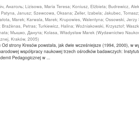
іч, Анатоль
;
Lizisowa, Maria Teresa
;
Koniusz, Elżbieta
;
Budrewicz, Ale
;
Patyna, Janusz
;
Szewcowa, Oksana
;
Zeller, Izabela
;
Jakubec, Tomasz
iałota, Marek
;
Karwala, Marek
;
Krupowies, Walentyna
;
Ossowski, Jerzy 
;
Bražènas, Petras
;
Turkiewicz, Halina
;
Woźniakowski, Krzysztof
;
Waszk
nata
;
Мышко, Данута
;
Kolasa, Władysław Marek
(
Wydawnictwo Nauko
znej, Kraków
,
2005
)
u Od strony Kresów powstała, jak dwie wcześniejsze (1994, 2000), w w
zynarodowej współpracy naukowej trzech ośrodków badawczych: Instytut
kademii Pedagogicznej w ...