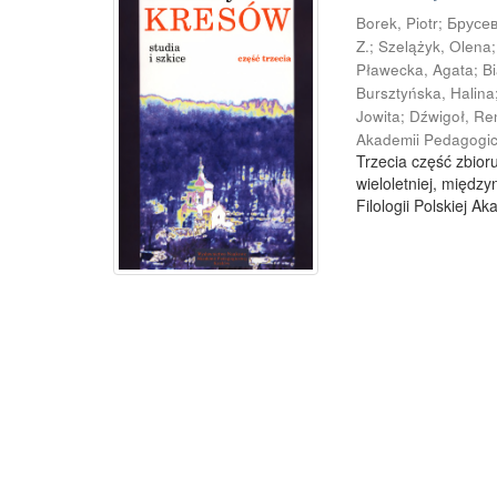
Borek, Piotr
;
Брусев
Z.
;
Szelążyk, Olena
Pławecka, Agata
;
B
Bursztyńska, Halina
Jowita
;
Dźwigoł, Re
Akademii Pedagogic
Trzecia część zbior
wieloletniej, międ
Filologii Polskiej A