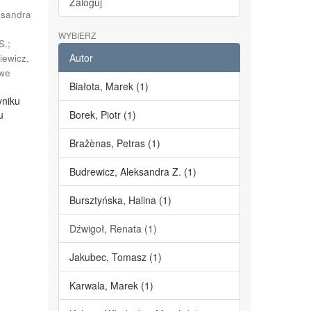
Zaloguj
ksandra
;
WYBIERZ
S.
;
Autor
iewicz,
we
Białota, Marek (1)
yniku
u
Borek, Piotr (1)
Bražènas, Petras (1)
Budrewicz, Aleksandra Z. (1)
Bursztyńska, Halina (1)
Dźwigoł, Renata (1)
Jakubec, Tomasz (1)
Karwala, Marek (1)