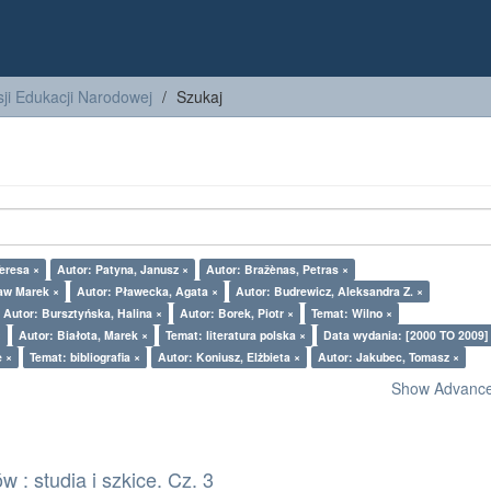
ji Edukacji Narodowej
Szukaj
Teresa ×
Autor: Patyna, Janusz ×
Autor: Bražènas, Petras ×
aw Marek ×
Autor: Pławecka, Agata ×
Autor: Budrewicz, Aleksandra Z. ×
Autor: Bursztyńska, Halina ×
Autor: Borek, Piotr ×
Temat: Wilno ×
×
Autor: Białota, Marek ×
Temat: literatura polska ×
Data wydania: [2000 TO 2009]
e ×
Temat: bibliografia ×
Autor: Koniusz, Elżbieta ×
Autor: Jakubec, Tomasz ×
Show Advanced
 : studia i szkice. Cz. 3