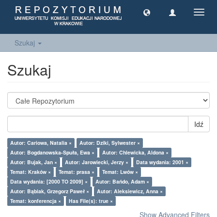
Toggl
navig
Szukaj
Szukaj
Idź
Autor: Cariowa, Natalia ×
Autor: Dziki, Sylwester ×
Autor: Bogdanowska-Spuła, Ewa ×
Autor: Chlewicka, Aldona ×
Autor: Bujak, Jan ×
Autor: Jarowiecki, Jerzy ×
Data wydania: 2001 ×
Temat: Kraków ×
Temat: prasa ×
Temat: Lwów ×
Data wydania: [2000 TO 2009] ×
Autor: Bańdo, Adam ×
Autor: Bąbiak, Grzegorz Paweł ×
Autor: Aleksiewicz, Anna ×
Temat: konferencja ×
Has File(s): true ×
Show Advanced Filters