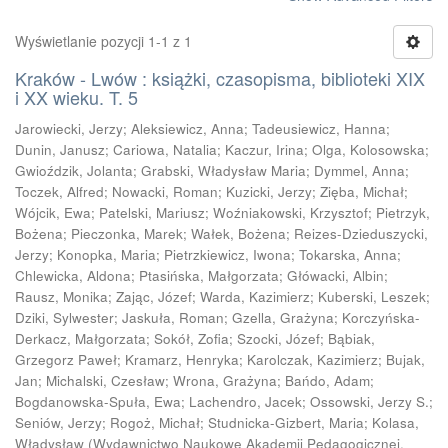
Wyświetlanie pozycji 1-1 z 1
Kraków - Lwów : książki, czasopisma, biblioteki XIX
i XX wieku. T. 5
Jarowiecki, Jerzy
;
Aleksiewicz, Anna
;
Tadeusiewicz, Hanna
;
Dunin, Janusz
;
Cariowa, Natalia
;
Kaczur, Irina
;
Olga, Kolosowska
;
Gwioździk, Jolanta
;
Grabski, Władysław Maria
;
Dymmel, Anna
;
Toczek, Alfred
;
Nowacki, Roman
;
Kuzicki, Jerzy
;
Zięba, Michał
;
Wójcik, Ewa
;
Patelski, Mariusz
;
Woźniakowski, Krzysztof
;
Pietrzyk,
Bożena
;
Pieczonka, Marek
;
Wałek, Bożena
;
Reizes-Dzieduszycki,
Jerzy
;
Konopka, Maria
;
Pietrzkiewicz, Iwona
;
Tokarska, Anna
;
Chlewicka, Aldona
;
Ptasińska, Małgorzata
;
Główacki, Albin
;
Rausz, Monika
;
Zając, Józef
;
Warda, Kazimierz
;
Kuberski, Leszek
;
Dziki, Sylwester
;
Jaskuła, Roman
;
Gzella, Grażyna
;
Korczyńska-
Derkacz, Małgorzata
;
Sokół, Zofia
;
Szocki, Józef
;
Bąbiak,
Grzegorz Paweł
;
Kramarz, Henryka
;
Karolczak, Kazimierz
;
Bujak,
Jan
;
Michalski, Czesław
;
Wrona, Grażyna
;
Bańdo, Adam
;
Bogdanowska-Spuła, Ewa
;
Lachendro, Jacek
;
Ossowski, Jerzy S.
;
Seniów, Jerzy
;
Rogoż, Michał
;
Studnicka-Gizbert, Maria
;
Kolasa,
Władysław
(
Wydawnictwo Naukowe Akademii Pedagogicznej,