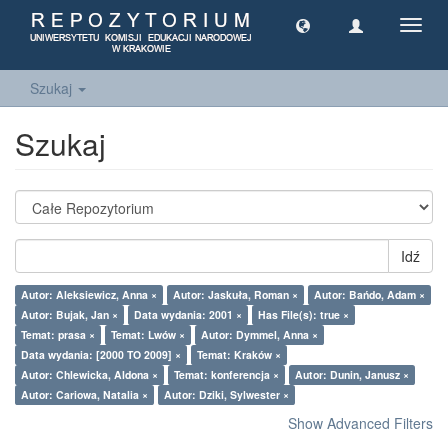
Toggl
navig
Szukaj
Szukaj
Idź
Autor: Aleksiewicz, Anna ×
Autor: Jaskuła, Roman ×
Autor: Bańdo, Adam ×
Autor: Bujak, Jan ×
Data wydania: 2001 ×
Has File(s): true ×
Temat: prasa ×
Temat: Lwów ×
Autor: Dymmel, Anna ×
Data wydania: [2000 TO 2009] ×
Temat: Kraków ×
Autor: Chlewicka, Aldona ×
Temat: konferencja ×
Autor: Dunin, Janusz ×
Autor: Cariowa, Natalia ×
Autor: Dziki, Sylwester ×
Show Advanced Filters