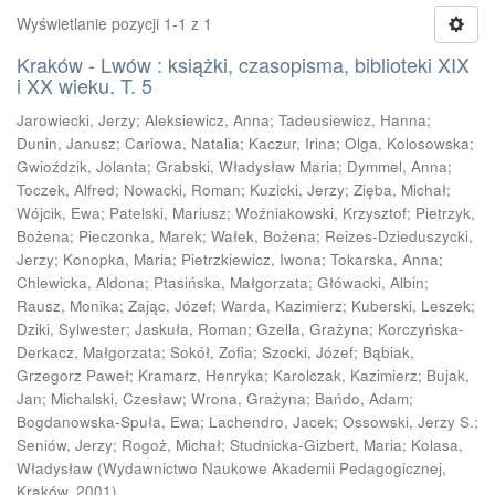
Wyświetlanie pozycji 1-1 z 1
Kraków - Lwów : książki, czasopisma, biblioteki XIX
i XX wieku. T. 5
Jarowiecki, Jerzy
;
Aleksiewicz, Anna
;
Tadeusiewicz, Hanna
;
Dunin, Janusz
;
Cariowa, Natalia
;
Kaczur, Irina
;
Olga, Kolosowska
;
Gwioździk, Jolanta
;
Grabski, Władysław Maria
;
Dymmel, Anna
;
Toczek, Alfred
;
Nowacki, Roman
;
Kuzicki, Jerzy
;
Zięba, Michał
;
Wójcik, Ewa
;
Patelski, Mariusz
;
Woźniakowski, Krzysztof
;
Pietrzyk,
Bożena
;
Pieczonka, Marek
;
Wałek, Bożena
;
Reizes-Dzieduszycki,
Jerzy
;
Konopka, Maria
;
Pietrzkiewicz, Iwona
;
Tokarska, Anna
;
Chlewicka, Aldona
;
Ptasińska, Małgorzata
;
Główacki, Albin
;
Rausz, Monika
;
Zając, Józef
;
Warda, Kazimierz
;
Kuberski, Leszek
;
Dziki, Sylwester
;
Jaskuła, Roman
;
Gzella, Grażyna
;
Korczyńska-
Derkacz, Małgorzata
;
Sokół, Zofia
;
Szocki, Józef
;
Bąbiak,
Grzegorz Paweł
;
Kramarz, Henryka
;
Karolczak, Kazimierz
;
Bujak,
Jan
;
Michalski, Czesław
;
Wrona, Grażyna
;
Bańdo, Adam
;
Bogdanowska-Spuła, Ewa
;
Lachendro, Jacek
;
Ossowski, Jerzy S.
;
Seniów, Jerzy
;
Rogoż, Michał
;
Studnicka-Gizbert, Maria
;
Kolasa,
Władysław
(
Wydawnictwo Naukowe Akademii Pedagogicznej,
Kraków
,
2001
)